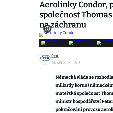
Aerolinky Condor, 
společnost Thomas 
na záchranu
ČTK
25. září 2019
·
08:15
Německá vláda se rozhodla
miliardy korun) německému
mateřská společnost Thom
ministr hospodářství Peter
pokračování provozu aeroli