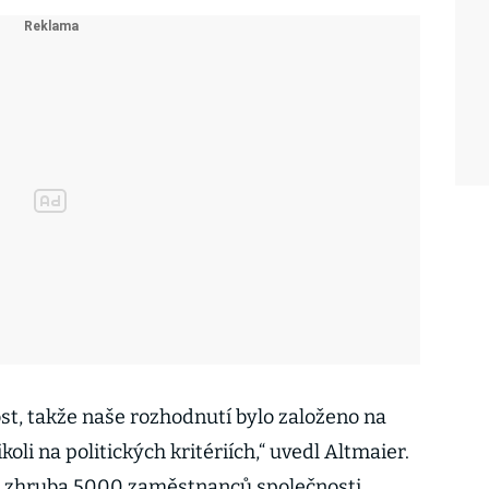
st, takže naše rozhodnutí bylo založeno na
oli na politických kritériích,“ uvedl Altmaier.
ce zhruba 5000 zaměstnanců společnosti