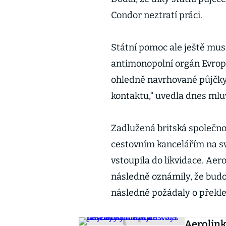
Condor neztratí práci.
Státní pomoc ale ještě musí
antimonopolní orgán Evrop
ohledně navrhované půjčky
kontaktu,“ uvedla dnes mlu
Zadlužená britská společno
cestovním kancelářím na sv
vstoupila do likvidace. Aero
následně oznámily, že budo
následně požádaly o překle
Aerolink