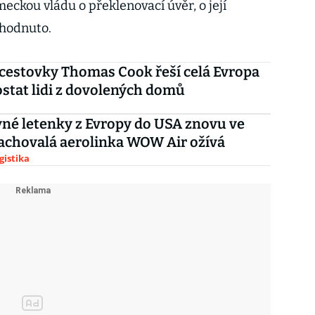
kou vládu o překlenovací úvěr, o její
zhodnuto.
cestovky Thomas Cook řeší celá Evropa
dostat lidi z dovolených domů
né letenky z Evropy do USA znovu ve
achovalá aerolinka WOW Air ožívá
gistika