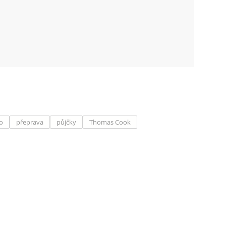
o
přeprava
půjčky
Thomas Cook