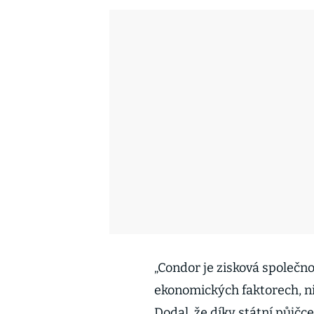
„Condor je zisková společno
ekonomických faktorech, nik
Dodal, že díky státní půjč