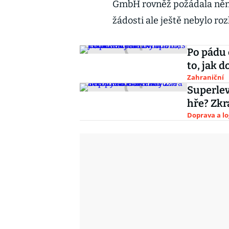
GmbH rovněž požádala němec
žádosti ale ještě nebylo ro
Po pádu 
to, jak 
Zahraniční
Superlev
hře? Zkr
Doprava a lo