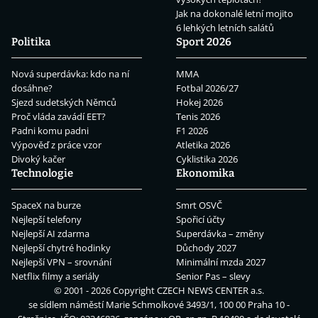
Jak na dokonalé letní mojito
6 lehkých letních salátů
Politika
Sport 2026
Nová superdávka: kdo na ní
MMA
dosáhne?
Fotbal 2026/27
Sjezd sudetských Němců
Hokej 2026
Proč vláda zavádí EET?
Tenis 2026
Padni komu padni
F1 2026
Výpověď z práce vzor
Atletika 2026
Divoký kačer
Cyklistika 2026
Technologie
Ekonomika
SpaceX na burze
Smrt OSVČ
Nejlepší telefony
Spořicí účty
Nejlepší AI zdarma
Superdávka – změny
Nejlepší chytré hodinky
Důchody 2027
Nejlepší VPN – srovnání
Minimální mzda 2027
Netflix filmy a seriály
Senior Pas – slevy
© 2001 - 2026 Copyright
CZECH NEWS CENTER a.s.
se sídlem náměstí Marie Schmolkové 3493/1, 100 00 Praha 10 -