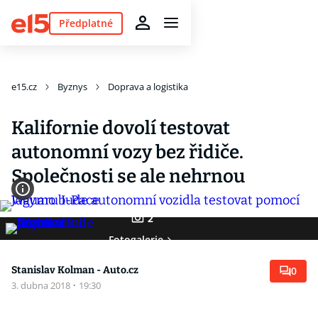
Předplatné
e15.cz
Byznys
Doprava a logistika
Kalifornie dovolí testovat
autonomní vozy bez řidiče.
Společnosti se ale nehrnou
2
Fotogalerie
Stanislav Kolman - Auto.cz
0
3. dubna 2018
·
19:30