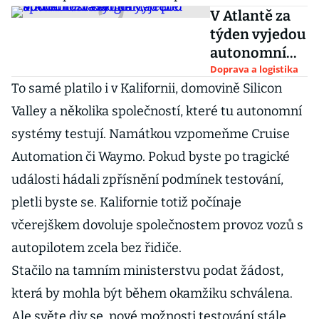
V Atlantě za
týden vyjedou
autonomní
kamiony,
Doprava a logistika
To samé platilo i v Kalifornii, domovině Silicon
které budou
rozvážet
Valley a několika společností, které tu autonomní
náklad pro
systémy testují. Namátkou vzpomeňme Cruise
společnost
Automation či Waymo. Pokud byste po tragické
Google
události hádali zpřísnění podmínek testování,
pletli byste se. Kalifornie totiž počínaje
včerejškem dovoluje společnostem provoz vozů s
autopilotem zcela bez řidiče.
Stačilo na tamním ministerstvu podat žádost,
která by mohla být během okamžiku schválena.
Ale světe div se, nové možnosti testování stále