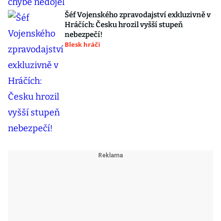
Šéf Vojenského zpravodajství exkluzivně v
Hráčích: Česku hrozil vyšší stupeň
nebezpečí!
Blesk hráči