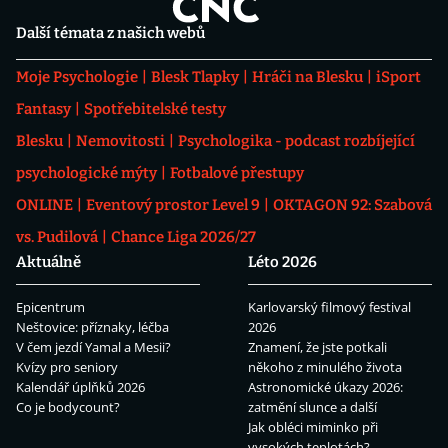
Další témata z našich webů
Moje Psychologie
Blesk Tlapky
Hráči na Blesku
iSport
Fantasy
Spotřebitelské testy
Blesku
Nemovitosti
Psychologika - podcast rozbíjející
psychologické mýty
Fotbalové přestupy
ONLINE
Eventový prostor Level 9
OKTAGON 92: Szabová
vs. Pudilová
Chance Liga 2026/27
Aktuálně
Léto 2026
Epicentrum
Karlovarský filmový festival
Neštovice: příznaky, léčba
2026
V čem jezdí Yamal a Mesii?
Znamení, že jste potkali
Kvízy pro seniory
někoho z minulého života
Kalendář úplňků 2026
Astronomické úkazy 2026:
Co je bodycount?
zatmění slunce a další
Jak obléci miminko při
vysokých teplotách?