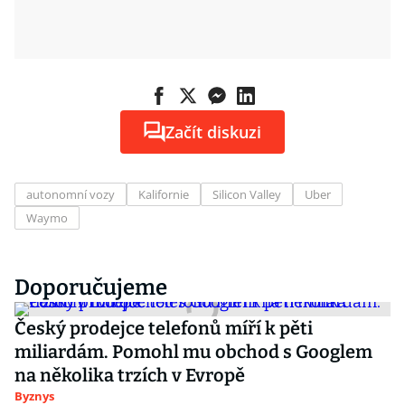
Začít diskuzi
autonomní vozy
Kalifornie
Silicon Valley
Uber
Waymo
Doporučujeme
Český prodejce telefonů míří k pěti
miliardám. Pomohl mu obchod s Googlem
na několika trzích v Evropě
Byznys