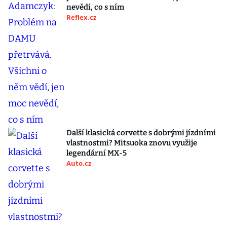
nevědí, co s ním
Reflex.cz
Další klasická corvette s dobrými jízdními
vlastnostmi? Mitsuoka znovu využije
legendární MX-5
Auto.cz