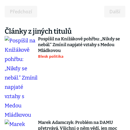
Předchozí
Další
Články z jiných titulů
Pospíšil na Knížákově pohřbu: „Nikdy se
nebál.“ Zmínil napjaté vztahy s Medou
Mládkovou
Blesk politika
Marek Adamczyk: Problém na DAMU
přetrvává. Všichni o něm vědí, jen moc