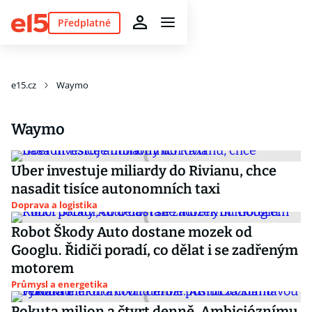
Předplatné
e15.cz
Waymo
Waymo
Uber investuje miliardy do Rivianu, chce
nasadit tisíce autonomních taxi
Doprava a logistika
Robot Škody Auto dostane mozek od
Googlu. Řidiči poradí, co dělat i se zadřeným
motorem
Průmysl a energetika
Pokuta milion a čtvrt denně. Ambicióznímu