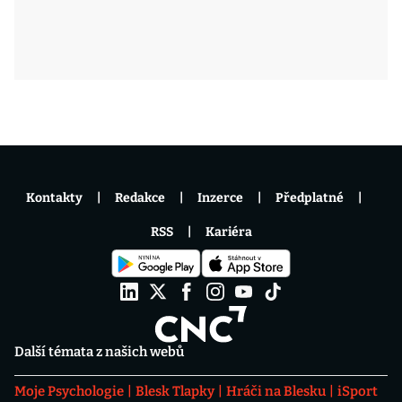
Kontakty
Redakce
Inzerce
Předplatné
RSS
Kariéra
Další témata z našich webů
Moje Psychologie
Blesk Tlapky
Hráči na Blesku
iSport