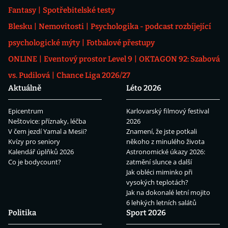
Fantasy
Spotřebitelské testy
Blesku
Nemovitosti
Psychologika - podcast rozbíjející
psychologické mýty
Fotbalové přestupy
ONLINE
Eventový prostor Level 9
OKTAGON 92: Szabová
vs. Pudilová
Chance Liga 2026/27
Aktuálně
Léto 2026
Epicentrum
Karlovarský filmový festival
Neštovice: příznaky, léčba
2026
V čem jezdí Yamal a Mesii?
Znamení, že jste potkali
Kvízy pro seniory
někoho z minulého života
Kalendář úplňků 2026
Astronomické úkazy 2026:
Co je bodycount?
zatmění slunce a další
Jak obléci miminko při
vysokých teplotách?
Jak na dokonalé letní mojito
6 lehkých letních salátů
Politika
Sport 2026