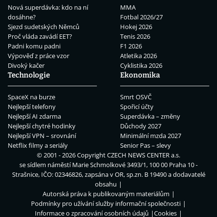
Nová superdávka: kdo na ní
MMA
dosáhne?
Fotbal 2026/27
Sjezd sudetských Němců
Hokej 2026
Proč vláda zavádí EET?
Tenis 2026
Padni komu padni
F1 2026
Výpověď z práce vzor
Atletika 2026
Divoký kačer
Cyklistika 2026
Technologie
Ekonomika
SpaceX na burze
Smrt OSVČ
Nejlepší telefony
Spořicí účty
Nejlepší AI zdarma
Superdávka – změny
Nejlepší chytré hodinky
Důchody 2027
Nejlepší VPN – srovnání
Minimální mzda 2027
Netflix filmy a seriály
Senior Pas – slevy
© 2001 - 2026 Copyright
CZECH NEWS CENTER a.s.
se sídlem náměstí Marie Schmolkové 3493/1, 100 00 Praha 10 -
Strašnice, IČO: 02346826, zapsána v OR, sp.zn. B 19490 a dodavatelé
obsahu
Autorská práva k publikovaným materiálům
Podmínky pro užívání služby informační společnosti
Informace o zpracování osobních údajů
Cookies