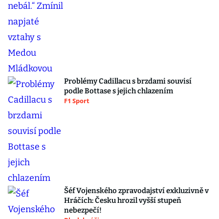
Problémy Cadillacu s brzdami souvisí
podle Bottase s jejich chlazením
F1 Sport
Šéf Vojenského zpravodajství exkluzivně v
Hráčích: Česku hrozil vyšší stupeň
nebezpečí!