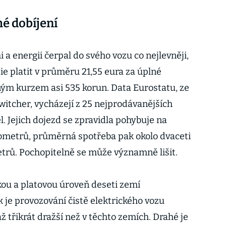
é dobíjení
i a energii čerpal do svého vozu co nejlevněji,
ie platit v průměru 21,55 eura za úplné
ným kurzem asi 535 korun. Data Eurostatu, ze
witcher, vycházejí z 25 nejprodávanějších
. Jejich dojezd se zpravidla pohybuje na
lometrů, průměrná spotřeba pak okolo dvaceti
etrů. Pochopitelně se může významně lišit.
u a platovou úroveň deseti zemí
 je provozování čistě elektrického vozu
 třikrát dražší než v těchto zemích. Drahé je