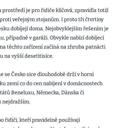
rostředí je pro řidiče klíčová, zpravidla totiž
proti veřejným stojanům. I proto tři čtvrtiny
esku dobíjejí doma. Nejobvyklejším řešením je
, případně v garáži. Obvykle nabízí dobíjecí
na těchto zařízení začíná na zhruba patnácti
ou na vyšší desetitisíce.
že se Česko sice dlouhodobě drží v horní
ku zemí co do cen nabíjení v domácnostech
 států Beneluxu, Německa, Dánska či
 nejdražším.
 řidiči, kteří pravidelně používají