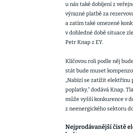
u nás také dobíjení z veřejn
výrazné platbě za rezervov
a zatím také omezené konku
v dohledné době situace zl
Petr Knap z EY.
Klíčovou roli podle něj bude
stát bude muset kompenzovat
„Nabízí se zatížit elektřin
poplatky,“ dodává Knap. Tl
může vyšší konkurence v do
z neenergického sektoru do
Nejprodávanější čistě e