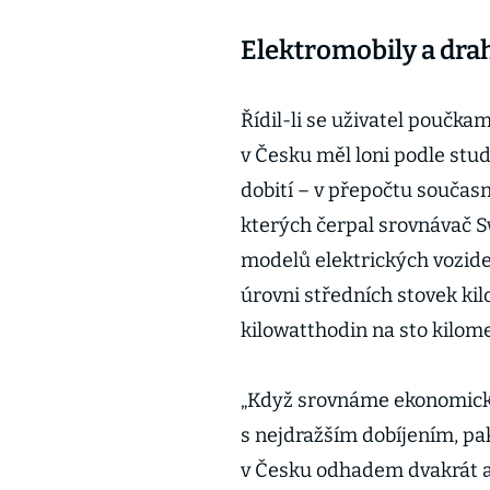
Elektromobily a drah
Řídil-li se uživatel poučkam
v Česku měl loni podle stud
dobití – v přepočtu součas
kterých čerpal srovnávač S
modelů elektrických vozidel
úrovni středních stovek ki
kilowatthodin na sto kilom
„Když srovnáme ekonomicko
s nejdražším dobíjením, pak
v Česku odhadem dvakrát až