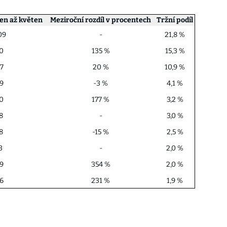
den až květen
Meziroční rozdíl v procentech
Tržní podíl
09
-
21,8 %
0
135 %
15,3 %
7
20 %
10,9 %
9
-3 %
4,1 %
0
177 %
3,2 %
8
-
3,0 %
8
-15 %
2,5 %
3
-
2,0 %
9
354 %
2,0 %
6
231 %
1,9 %