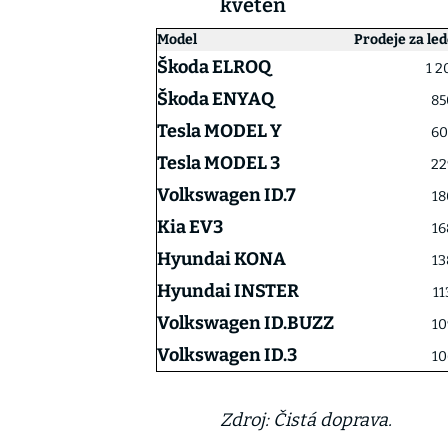
květen
Model
Prodeje za le
Škoda ELROQ
1 2
Škoda ENYAQ
85
Tesla MODEL Y
60
Tesla MODEL 3
22
Volkswagen ID.7
18
Kia EV3
16
Hyundai KONA
13
Hyundai INSTER
11
Volkswagen ID.BUZZ
10
Volkswagen ID.3
10
Zdroj: Čistá doprava.