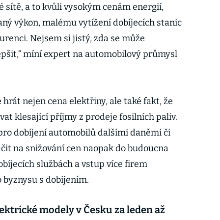
é sítě, a to kvůli vysokým cenám energií,
aný výkon, malému vytížení dobíjecích stanic
renci. Nejsem si jistý, zda se může
epšit,“ míní expert na automobilový průmysl
 hrát nejen cena elektřiny, ale také fakt, že
 klesající příjmy z prodeje fosilních paliv.
u pro dobíjení automobilů dalšími daněmi či
ačit na snižování cen naopak do budoucna
bíjecích službách a vstup více firem
 byznysu s dobíjením.
lektrické modely v Česku za leden až