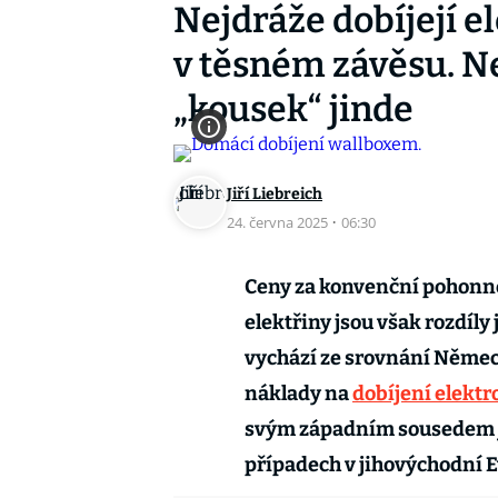
Nejdráže dobíjejí e
v těsném závěsu. Nej
„kousek“ jinde
Jiří Liebreich
24. června 2025
·
06:30
Ceny za konvenční pohonné 
elektřiny jsou však rozdíl
vychází ze srovnání Německ
náklady na
dobíjení elekt
svým západním sousedem j
případech v jihovýchodní E