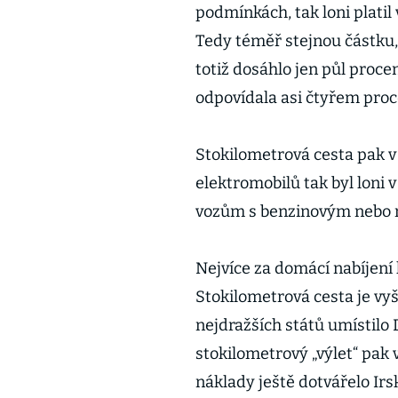
podmínkách, tak loni platil
Tedy téměř stejnou částku,
totiž dosáhlo jen půl proce
odpovídala asi čtyřem pro
Stokilometrová cesta pak v
elektromobilů tak byl loni
vozům s benzinovým nebo 
Nejvíce za domácí nabíjení 
Stokilometrová cesta je vyš
nejdražších států umístilo 
stokilometrový „výlet“ pak v
náklady ještě dotvářelo Irsk