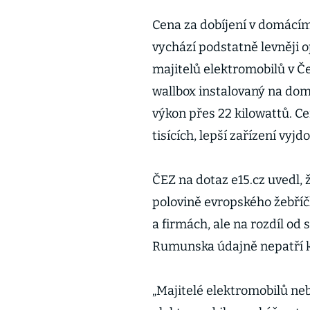
Cena za dobíjení v domácím p
vychází podstatně levněji o
majitelů elektromobilů v Č
wallbox instalovaný na domu
výkon přes 22 kilowattů. Ce
tisících, lepší zařízení vyjd
ČEZ na dotaz e15.cz uvedl, 
polovině evropského žebříč
a firmách, ale na rozdíl od
Rumunska údajně nepatří k
„Majitelé elektromobilů nebo