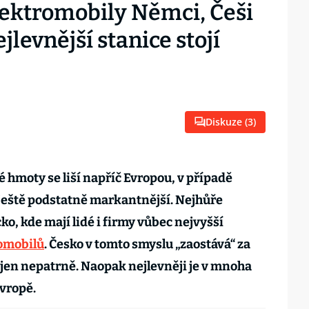
lektromobily Němci, Češi
levnější stanice stojí
Diskuze (
3
)
hmoty se liší napříč Evropou, v případě
y ještě podstatně markantnější. Nejhůře
o, kde mají lidé i firmy vůbec nejvyšší
romobilů
. Česko v tomto smyslu „zaostává“ za
en nepatrně. Naopak nejlevněji je v mnoha
vropě.