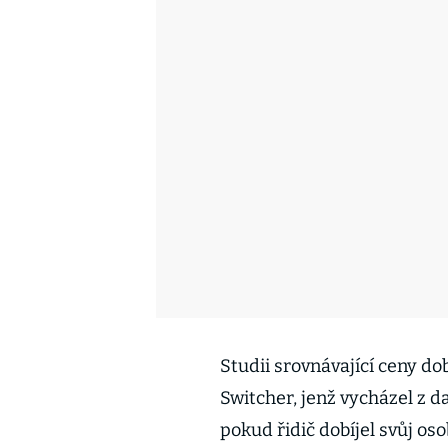
Studii srovnávající ceny do
Switcher, jenž vycházel z da
pokud řidič dobíjel svůj os