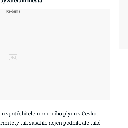
e obyvatelům města.
ím spotřebitelem zemního plynu v Česku,
mi lety tak zasáhlo nejen podnik, ale také