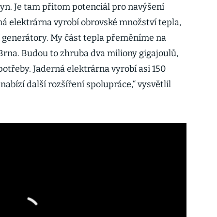
lyn. Je tam přitom potenciál pro navýšení
ná elektrárna vyrobí obrovské množství tepla,
í generátory. My část tepla přeměníme na
rna. Budou to zhruba dva miliony gigajoulů,
potřeby. Jaderná elektrárna vyrobí asi 150
abízí další rozšíření spolupráce,“ vysvětlil