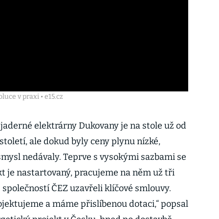
uce v praxi • e15.cz
 jaderné elektrárny Dukovany je na stole už od
oletí, ale dokud byly ceny plynu nízké,
 smysl nedávaly. Teprve s vysokými sazbami se
kt je nastartovaný, pracujeme na něm už tři
e společností ČEZ uzavřeli klíčové smlouvy.
rojektujeme a máme přislíbenou dotaci,“ popsal