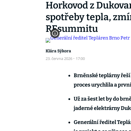
Horkovod z Dukovan
spotřeby tepla, zmí
REsummitu
Klára Sýkora
23. června 2026
·
17:00
Brněnské teplárny řeší
proces urychlila a prvn
Už za šest let by do br
jaderné elektrárny Duk
Generální ředitel Teplá