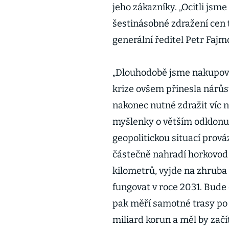
jeho zákazníky. „Ocitli jsme 
šestinásobné zdražení cen 
generální ředitel Petr Fajm
„Dlouhodobě jsme nakupoval
krize ovšem přinesla nárůst
nakonec nutné zdražit víc ne
myšlenky o větším odklonu 
geopolitickou situací prová
částečně nahradí horkovod 
kilometrů, vyjde na zhruba
fungovat v roce 2031. Bude
pak měří samotné trasy po 
miliard korun a měl by začí