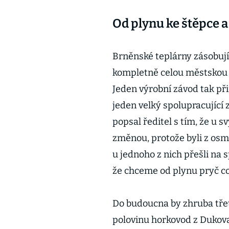
Od plynu ke štěpce 
Brněnské teplárny zásobují
kompletně celou městskou 
Jeden výrobní závod tak při
jeden velký spolupracující 
popsal ředitel s tím, že u 
změnou, protože byli z osm
u jednoho z nich přešli na 
že chceme od plynu pryč co 
Do budoucna by zhruba třeti
polovinu horkovod z Dukova