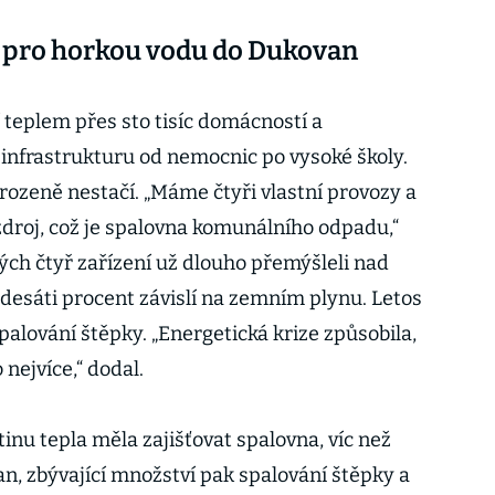
a pro horkou vodu do Dukovan
 teplem přes sto tisíc domácností a
infrastrukturu od nemocnic po vysoké školy.
rozeně nestačí. „Máme čtyři vlastní provozy a
zdroj, což je spalovna komunálního odpadu,“
svých čtyř zařízení už dlouho přemýšleli nad
desáti procent závislí na zemním plynu. Letos
spalování štěpky. „Energetická krize způsobila,
nejvíce,“ dodal.
nu tepla měla zajišťovat spalovna, víc než
n, zbývající množství pak spalování štěpky a