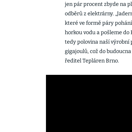
jen pár procent zbyde na p
odběrů z elektrárny. „Jader
které ve formě páry pohán
horkou vodu a pošleme do B
tedy polovina naší výrobní 
gigajoulů, což do budoucna n
ředitel Tepláren Brno.