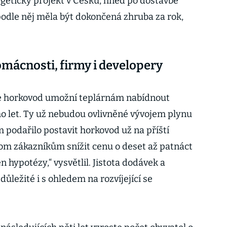
getický projekt v Česku, hned po dostavbě
podle něj měla být dokončená zhruba za rok,
omácnosti, firmy i developery
 že horkovod umožní teplárnám nabídnout
ho let. Ty už nebudou ovlivněné vývojem plynu
m podařilo postavit horkovod už na příští
om zákazníkům snížit cenu o deset až patnáct
en hypotézy,“ vysvětlil. Jistota dodávek a
 důležité i s ohledem na rozvíjející se