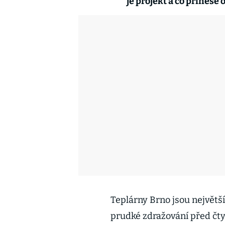
je projekt a co přines
Teplárny Brno jsou největš
prudké zdražování před čtyř