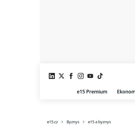
e15 Premium
Ekonom
e15.cz
Byznys
e15 a byznys