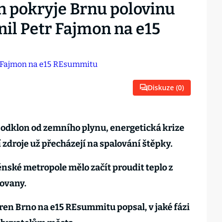
 pokryje Brnu polovinu
nil Petr Fajmon na e15
Diskuze (
0
)
 odklon od zemního plynu, energetická krize
í zdroje už přecházejí na spalování štěpky.
něnské metropole mělo začít proudit teplo z
ovany.
ren Brno na e15 REsummitu popsal, v jaké fázi