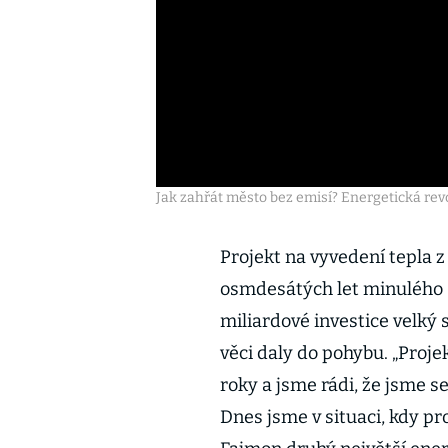
Jak zahřát město bez emisí? Energetická revol
Projekt na vyvedení tepla z
osmdesátých let minulého st
miliardové investice velký
věci daly do pohybu. „Proje
roky a jsme rádi, že jsme s
Dnes jsme v situaci, kdy p