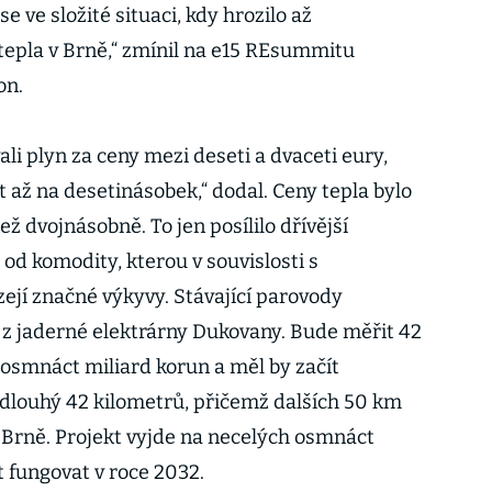
se ve složité situaci, kdy hrozilo až
tepla v Brně,“ zmínil na e15 REsummitu
on.
i plyn za ceny mezi deseti a dvaceti eury,
 až na desetinásobek,“ dodal. Ceny tepla bylo
ž dvojnásobně. To jen posílilo dřívější
od komodity, kterou v souvislosti s
zejí značné výkyvy. Stávající parovody
z jaderné elektrárny Dukovany. Bude měřit 42
 osmnáct miliard korun a měl by začít
 dlouhý 42 kilometrů, přičemž dalších 50 km
Brně. Projekt vyjde na necelých osmnáct
t fungovat v roce 2032.