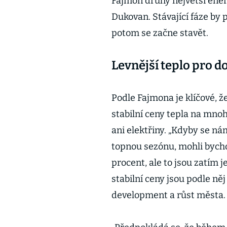
Fajmon druhý největší ener
Dukovan. Stávající fáze by 
potom se začne stavět.
Levnější teplo pro d
Podle Fajmona je klíčové,
stabilní ceny tepla na mno
ani elektřiny. „Kdyby se ná
topnou sezónu, mohli bych
procent, ale to jsou zatím j
stabilní ceny jsou podle něj
development a růst města.