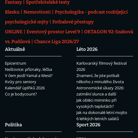
Fantasy
Spotřebitelské testy
Blesku
Nemovitosti
Psychologika - podcast rozbíjející
psychologické mýty
Fotbalové přestupy
ONLINE
Eventový prostor Level 9
OKTAGON 92: Szabová
vs. Pudilová
Chance Liga 2026/27
Aktuálně
Léto 2026
Epicentrum
Karlovarský filmový festival
Neštovice: příznaky, léčba
2026
V čem jezdí Yamal a Mesii?
Znamení, že jste potkali
Kvízy pro seniory
někoho z minulého života
Kalendář úplňků 2026
Astronomické úkazy 2026:
Co je bodycount?
zatmění slunce a další
Jak obléci miminko při
vysokých teplotách?
Jak na dokonalé letní mojito
6 lehkých letních salátů
Politika
Sport 2026