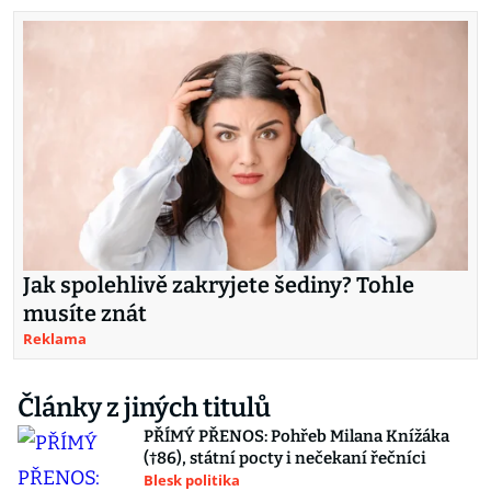
Jak spolehlivě zakryjete šediny? Tohle
musíte znát
Reklama
Články z jiných titulů
PŘÍMÝ PŘENOS: Pohřeb Milana Knížáka
(†86), státní pocty i nečekaní řečníci
Blesk politika