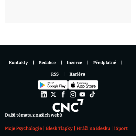
Kontakty
Redakce
Inzerce
Předplatné
RSS
Kariéra
Další témata z našich webů
Moje Psychologie
Blesk Tlapky
Hráči na Blesku
iSport