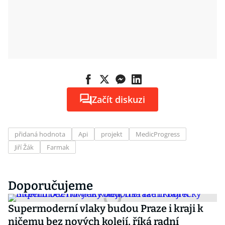
Začít diskuzi
přidaná hodnota
Api
projekt
MedicProgress
Jiří Žák
Farmak
Doporučujeme
Supermoderní vlaky budou Praze i kraji k
ničemu bez nových kolejí, říká radní