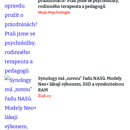
prázdninách? Ptali jsme se psycholožky,
rodinného terapeuta a pedagogů
Moje Psychologie
Synology má „novou“ řadu NASů. Modely
Neo+ lákají výkonem, SSD a vyměnitelnou
RAM
Živě.cz