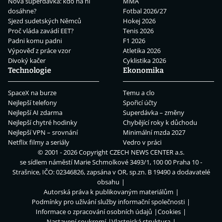
Nová superdávka: kdo na ní
MMA
dosáhne?
Fotbal 2026/27
Sjezd sudetských Němců
Hokej 2026
Proč vláda zavádí EET?
Tenis 2026
Padni komu padni
F1 2026
Výpověď z práce vzor
Atletika 2026
Divoký kačer
Cyklistika 2026
Technologie
Ekonomika
SpaceX na burze
Temu a clo
Nejlepší telefony
Spořicí účty
Nejlepší AI zdarma
Superdávka – změny
Nejlepší chytré hodinky
Chybějící roky k důchodu
Nejlepší VPN – srovnání
Minimální mzda 2027
Netflix filmy a seriály
Vedro v práci
© 2001 - 2026 Copyright
CZECH NEWS CENTER a.s.
se sídlem náměstí Marie Schmolkové 3493/1, 100 00 Praha 10 -
Strašnice, IČO: 02346826, zapsána v OR, sp.zn. B 19490 a dodavatelé
obsahu
Autorská práva k publikovaným materiálům
Podmínky pro užívání služby informační společnosti
Informace o zpracování osobních údajů
Cookies
Nastavení soukromí
Vlastnická struktura