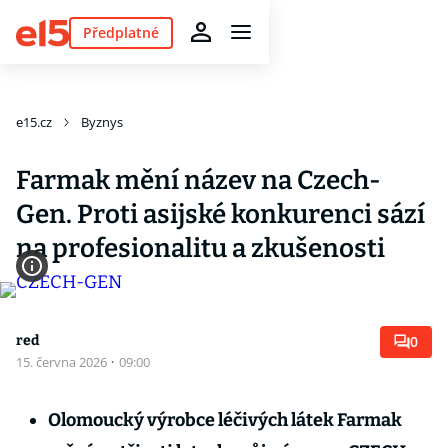
Předplatné
e15.cz
Byznys
Farmak mění název na Czech-
Gen. Proti asijské konkurenci sází
na profesionalitu a zkušenosti
red
0
15. června 2026
·
09:00
Olomoucký výrobce léčivých látek Farmak