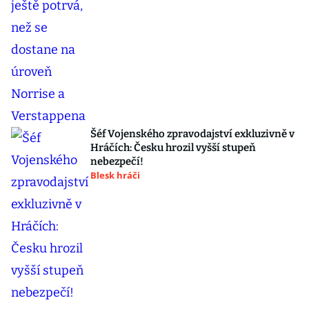
Šéf Vojenského zpravodajství exkluzivně v
Hráčích: Česku hrozil vyšší stupeň
nebezpečí!
Blesk hráči