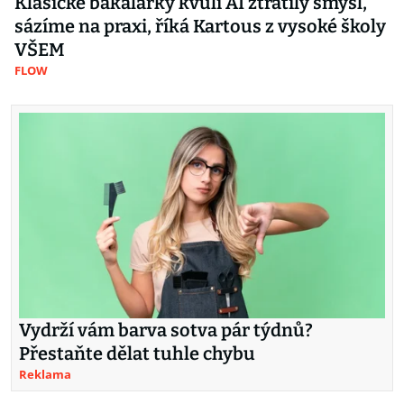
Klasické bakalářky kvůli AI ztratily smysl,
sázíme na praxi, říká Kartous z vysoké školy
VŠEM
FLOW
Vydrží vám barva sotva pár týdnů?
Přestaňte dělat tuhle chybu
Reklama