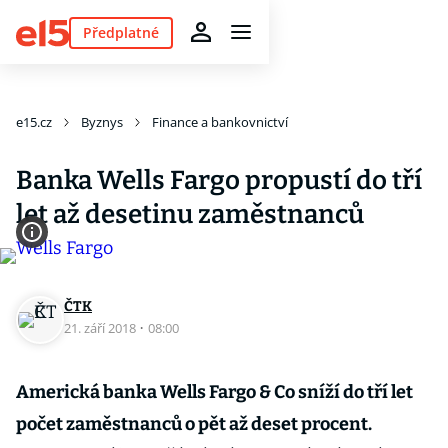
Předplatné
e15.cz
Byznys
Finance a bankovnictví
Banka Wells Fargo propustí do tří
let až desetinu zaměstnanců
ČTK
21. září 2018
·
08:00
Americká banka Wells Fargo & Co sníží do tří let
počet zaměstnanců o pět až deset procent.