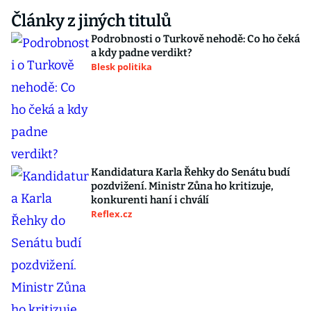
Články z jiných titulů
Podrobnosti o Turkově nehodě: Co ho čeká
a kdy padne verdikt?
Blesk politika
Kandidatura Karla Řehky do Senátu budí
pozdvižení. Ministr Zůna ho kritizuje,
konkurenti haní i chválí
Reflex.cz