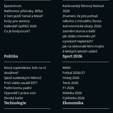
Epicentrum
Karlovarský filmový festival
Neštovice: příznaky, léčba
2026
V čem jezdí Yamal a Mesii?
Znamení, že jste potkali
Kvízy pro seniory
někoho z minulého života
Kalendář úplňků 2026
Astronomické úkazy 2026:
Co je bodycount?
zatmění slunce a další
Jak obléci miminko při
vysokých teplotách?
Jak na dokonalé letní mojito
6 lehkých letních salátů
Politika
Sport 2026
Nová superdávka: kdo na ní
MMA
dosáhne?
Fotbal 2026/27
Sjezd sudetských Němců
Hokej 2026
Proč vláda zavádí EET?
Tenis 2026
Padni komu padni
F1 2026
Výpověď z práce vzor
Atletika 2026
Divoký kačer
Cyklistika 2026
Technologie
Ekonomika