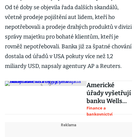
Od té doby se objevila řada dalších skandálů,
včetně prodeje pojištění aut lidem, kteří ho
nepotřebovali a prodeje drahých produktů v divizi
správy majetku pro bohaté klientům, kteří je
rovněž nepotřebovali. Banka již za špatné chování
dostala od úřadů v USA pokuty více než 1,2
miliardy USD, napsaly agentury AP a Reuters.
Americké
úřady vyšetřují
banku Wells
Fargo, ukládala
Finance a
bankovnictví
údaje klientů
bez jejich
souhlasu