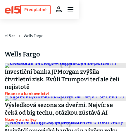
Předplatné
e15.cz
Wells Fargo
Wells Fargo
Investiční banka JPMorgan zvýšila
čtvrtletní zisk. Kvůli Trumpovi teď ale čelí
nejistotě
Finance a bankovnictví
Výsledková sezona za dveřmi. Nejvíc se
čeká od big techu, otázkou zůstává AI
Názory a analýzy
Největší americké banky si v závěru roku