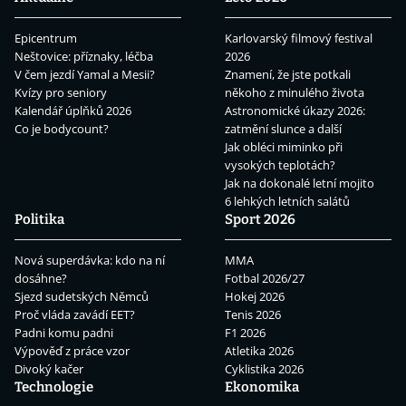
Epicentrum
Karlovarský filmový festival
Neštovice: příznaky, léčba
2026
V čem jezdí Yamal a Mesii?
Znamení, že jste potkali
Kvízy pro seniory
někoho z minulého života
Kalendář úplňků 2026
Astronomické úkazy 2026:
Co je bodycount?
zatmění slunce a další
Jak obléci miminko při
vysokých teplotách?
Jak na dokonalé letní mojito
6 lehkých letních salátů
Politika
Sport 2026
Nová superdávka: kdo na ní
MMA
dosáhne?
Fotbal 2026/27
Sjezd sudetských Němců
Hokej 2026
Proč vláda zavádí EET?
Tenis 2026
Padni komu padni
F1 2026
Výpověď z práce vzor
Atletika 2026
Divoký kačer
Cyklistika 2026
Technologie
Ekonomika