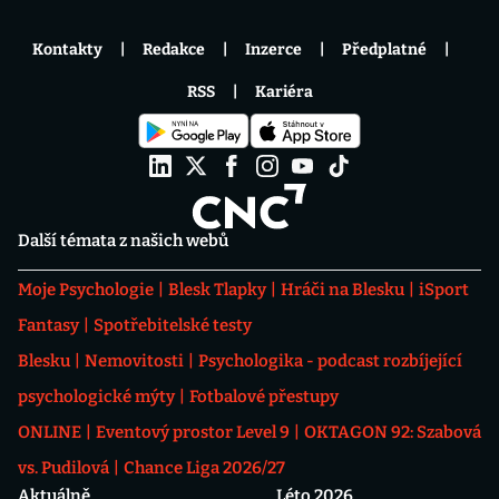
Kontakty
Redakce
Inzerce
Předplatné
RSS
Kariéra
Další témata z našich webů
Moje Psychologie
Blesk Tlapky
Hráči na Blesku
iSport
Fantasy
Spotřebitelské testy
Blesku
Nemovitosti
Psychologika - podcast rozbíjející
psychologické mýty
Fotbalové přestupy
ONLINE
Eventový prostor Level 9
OKTAGON 92: Szabová
vs. Pudilová
Chance Liga 2026/27
Aktuálně
Léto 2026