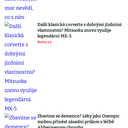
Další klasická corvette s dobrými jízdními
vlastnostmi? Mitsuoka znovu využije
legendární MX-5
Auto.cz
Zbavíme se demence? Léky jako Ozempic
mohou přinést zásadní průlom v léčbě
Alzheimerovy choroby