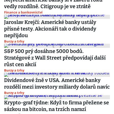
vedly rozdílně. Citigroup je ve ztrátě
Finance a bankovnictví
Jaroslav Krejčí: Americké banky ustály
přísné testy. Akcionáři tak o dividendy
nepřijdou
Burzy a trhy
S&P 500 prý dosáhne 5000 bodů.
Stratégové z Wall Street předpovídají další
růst cen akcií
Burzy a trhy
Dividendové žně v USA. Americké banky
rozdělí mezi investory miliardy dolarů navíc
Burzy a trhy
Krypto-graf týdne: Když to firma přežene se
sázkou na bitcoin, na trzích narazí