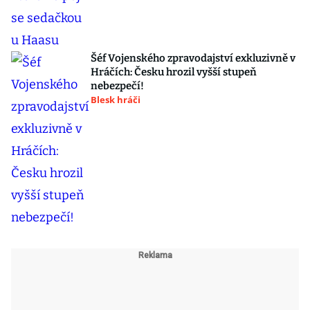
Šéf Vojenského zpravodajství exkluzivně v
Hráčích: Česku hrozil vyšší stupeň
nebezpečí!
Blesk hráči