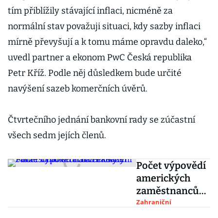
tím přiblížily stávající inflaci, nicméně za
normální stav považuji situaci, kdy sazby inflaci
mírně převyšují a k tomu máme opravdu daleko,“
uvedl partner a ekonom PwC Česká republika
Petr Kříž. Podle něj důsledkem bude určité
navýšení sazeb komerčních úvěrů.
Čtvrtečního jednání bankovní rady se zúčastní
všech sedm jejích členů.
Počet výpovědí
amerických
zaměstnanců
trhá rekordy.
Zahraniční
Může za to