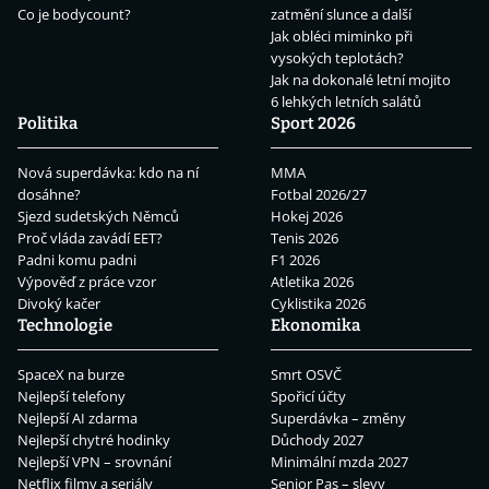
Co je bodycount?
zatmění slunce a další
Jak obléci miminko při
vysokých teplotách?
Jak na dokonalé letní mojito
6 lehkých letních salátů
Politika
Sport 2026
Nová superdávka: kdo na ní
MMA
dosáhne?
Fotbal 2026/27
Sjezd sudetských Němců
Hokej 2026
Proč vláda zavádí EET?
Tenis 2026
Padni komu padni
F1 2026
Výpověď z práce vzor
Atletika 2026
Divoký kačer
Cyklistika 2026
Technologie
Ekonomika
SpaceX na burze
Smrt OSVČ
Nejlepší telefony
Spořicí účty
Nejlepší AI zdarma
Superdávka – změny
Nejlepší chytré hodinky
Důchody 2027
Nejlepší VPN – srovnání
Minimální mzda 2027
Netflix filmy a seriály
Senior Pas – slevy