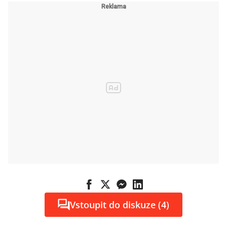
strach z
nakažení
Vstoupit do diskuze (4)