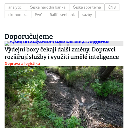
analytici
Česká národní banka
Česká spořitelna
ČNB
ekonomika
PwC
Raiffeisenbank
sazby
Doporučujeme
Výdejní boxy čekají další změny. Dopravci
rozšiřují služby i využití umělé inteligence
Doprava a logistika