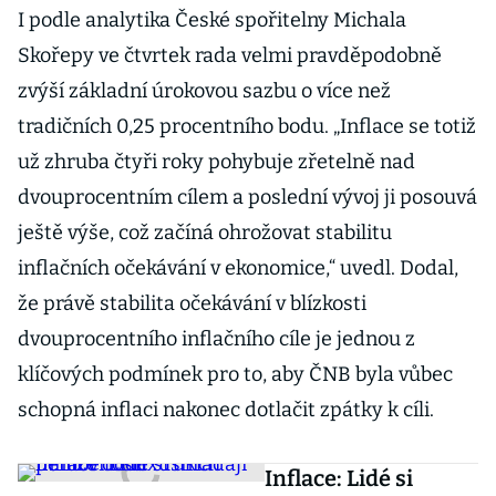
I podle analytika České spořitelny Michala
Skořepy ve čtvrtek rada velmi pravděpodobně
zvýší základní úrokovou sazbu o více než
tradičních 0,25 procentního bodu. „Inflace se totiž
už zhruba čtyři roky pohybuje zřetelně nad
dvouprocentním cílem a poslední vývoj ji posouvá
ještě výše, což začíná ohrožovat stabilitu
inflačních očekávání v ekonomice,“ uvedl. Dodal,
že právě stabilita očekávání v blízkosti
dvouprocentního inflačního cíle je jednou z
klíčových podmínek pro to, aby ČNB byla vůbec
schopná inflaci nakonec dotlačit zpátky k cíli.
Inflace: Lidé si