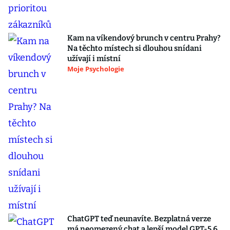
Kam na víkendový brunch v centru Prahy?
Na těchto místech si dlouhou snídani
užívají i místní
Moje Psychologie
ChatGPT teď neunavíte. Bezplatná verze
má neomezený chat a lepší model GPT-5.6