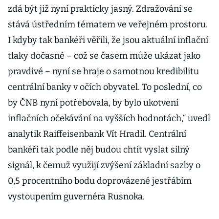
zdá být již nyní prakticky jasný. Zdražování se
stává ústředním tématem ve veřejném prostoru.
I kdyby tak bankéři věřili, že jsou aktuální inflační
tlaky dočasné – což se časem může ukázat jako
pravdivé – nyní se hraje o samotnou kredibilitu
centrální banky v očích obyvatel. To poslední, co
by ČNB nyní potřebovala, by bylo ukotvení
inflačních očekávání na vyšších hodnotách,“ uvedl
analytik Raiffeisenbank Vít Hradil. Centrální
bankéři tak podle něj budou chtít vyslat silný
signál, k čemuž využijí zvýšení základní sazby o
0,5 procentního bodu doprovázené jestřábím
vystoupením guvernéra Rusnoka.