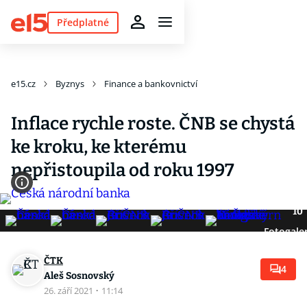
Předplatné
e15.cz
Byznys
Finance a bankovnictví
Inflace rychle roste. ČNB se chystá
ke kroku, ke kterému
nepřistoupila od roku 1997
10
Fotogaler
ČTK
4
Aleš Sosnovský
26. září 2021
·
11:14