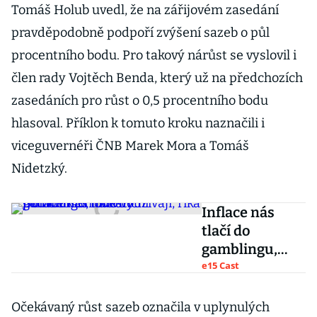
Tomáš Holub uvedl, že na zářijovém zasedání
pravděpodobně podpoří zvýšení sazeb o půl
procentního bodu. Pro takový nárůst se vyslovil i
člen rady Vojtěch Benda, který už na předchozích
zasedáních pro růst o 0,5 procentního bodu
hlasoval. Příklon k tomuto kroku naznačili i
viceguvernéři ČNB Marek Mora a Tomáš
Nidetzký.
Inflace nás
tlačí do
gamblingu,
investiční
e15 Cast
podvodníci
toho využívají,
Očekávaný růst sazeb označila v uplynulých