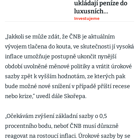
ukládají peníze do
luxusních
nemovitostí
Investujeme
„Jakkoli se může zdát, že ČNB je aktuálním
vývojem tlačena do kouta, ve skutečnosti jí vysoká
inflace umožňuje postupně ukončit nynější
období uvolněné měnové politiky a vrátit úrokové
sazby zpět k vyšším hodnotám, ze kterých pak
bude možné nové snížení v případě příští recese
nebo krize,“ uvedl dále Skořepa.
„Očekávám zvýšení základní sazby o 0,5
procentního bodu, neboť ČNB musí důrazně
reagovat na rostoucí inflaci. Úrokové sazby by se