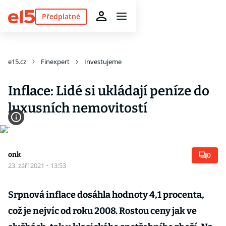
Předplatné
e15.cz
Finexpert
Investujeme
Inflace: Lidé si ukládají peníze do
luxusních nemovitostí
onk
0
23. září 2021
·
13:53
Srpnová inflace dosáhla hodnoty 4,1 procenta,
což je nejvíc od roku 2008. Rostou ceny jak ve