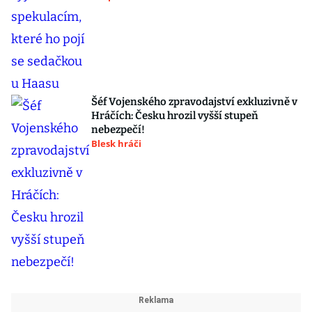
Šéf Vojenského zpravodajství exkluzivně v
Hráčích: Česku hrozil vyšší stupeň
nebezpečí!
Blesk hráči