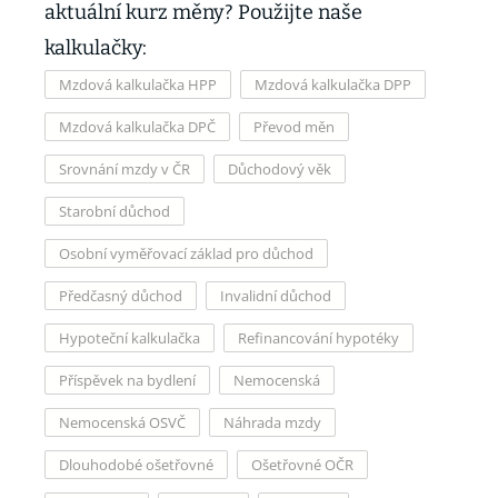
aktuální kurz měny? Použijte naše
kalkulačky:
Mzdová kalkulačka HPP
Mzdová kalkulačka DPP
Mzdová kalkulačka DPČ
Převod měn
Srovnání mzdy v ČR
Důchodový věk
Starobní důchod
Osobní vyměřovací základ pro důchod
Předčasný důchod
Invalidní důchod
Hypoteční kalkulačka
Refinancování hypotéky
Příspěvek na bydlení
Nemocenská
Nemocenská OSVČ
Náhrada mzdy
Dlouhodobé ošetřovné
Ošetřovné OČR