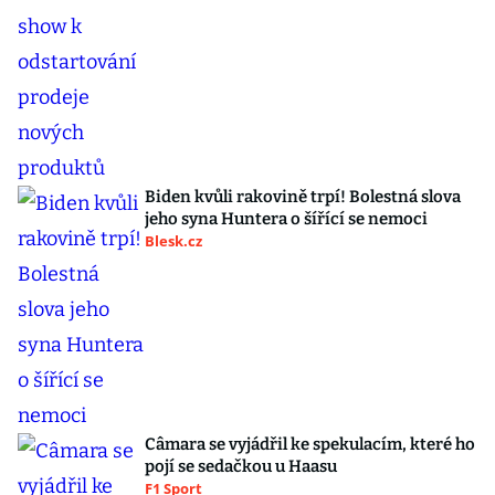
Biden kvůli rakovině trpí! Bolestná slova
jeho syna Huntera o šířící se nemoci
Blesk.cz
Câmara se vyjádřil ke spekulacím, které ho
pojí se sedačkou u Haasu
F1 Sport