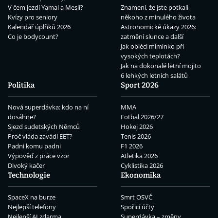
V čem jezdí Yamal a Mesii?
Znamení, že jste potkali
Kvízy pro seniory
někoho z minulého života
Kalendář úplňků 2026
Astronomické úkazy 2026:
Co je bodycount?
zatmění slunce a další
Jak obléci miminko při
vysokých teplotách?
Jak na dokonalé letní mojito
6 lehkých letních salátů
Politika
Sport 2026
Nová superdávka: kdo na ní
MMA
dosáhne?
Fotbal 2026/27
Sjezd sudetských Němců
Hokej 2026
Proč vláda zavádí EET?
Tenis 2026
Padni komu padni
F1 2026
Výpověď z práce vzor
Atletika 2026
Divoký kačer
Cyklistika 2026
Technologie
Ekonomika
SpaceX na burze
Smrt OSVČ
Nejlepší telefony
Spořicí účty
Nejlepší AI zdarma
Superdávka – změny