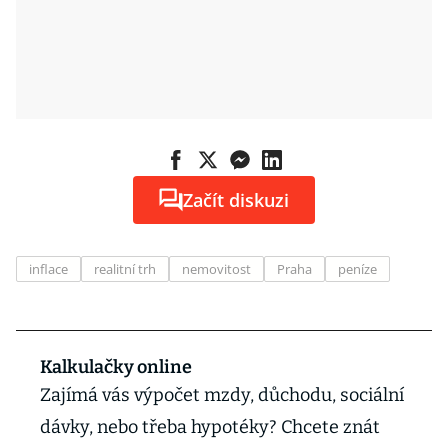
Začít diskuzi
inflace
realitní trh
nemovitost
Praha
peníze
Kalkulačky online
Zajímá vás výpočet mzdy, důchodu, sociální
dávky, nebo třeba hypotéky? Chcete znát