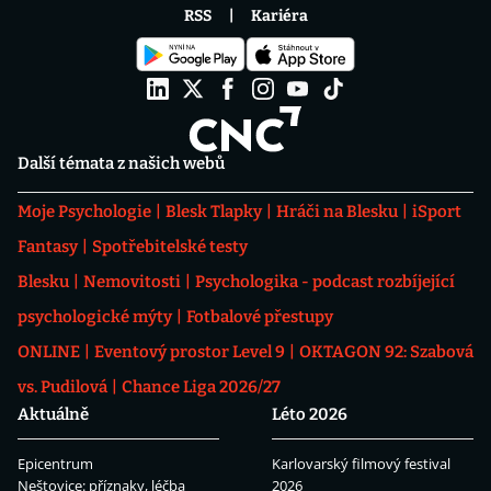
RSS
Kariéra
Další témata z našich webů
Moje Psychologie
Blesk Tlapky
Hráči na Blesku
iSport
Fantasy
Spotřebitelské testy
Blesku
Nemovitosti
Psychologika - podcast rozbíjející
psychologické mýty
Fotbalové přestupy
ONLINE
Eventový prostor Level 9
OKTAGON 92: Szabová
vs. Pudilová
Chance Liga 2026/27
Aktuálně
Léto 2026
Epicentrum
Karlovarský filmový festival
Neštovice: příznaky, léčba
2026