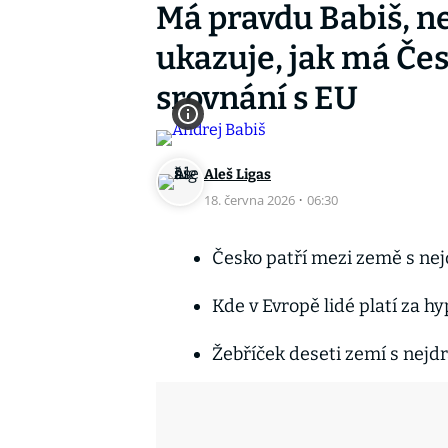
Má pravdu Babiš, n
ukazuje, jak má Če
srovnání s EU
Aleš Ligas
18. června 2026
·
06:30
Česko patří mezi země s ne
Kde v Evropě lidé platí za h
Žebříček deseti zemí s nejd