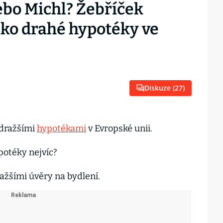
ebo Michl? Žebříček
sko drahé hypotéky ve
Diskuze (
27
)
jdražšími
hypotékami
v Evropské unii.
ypotéky nejvíc?
ražšími úvěry na bydlení.