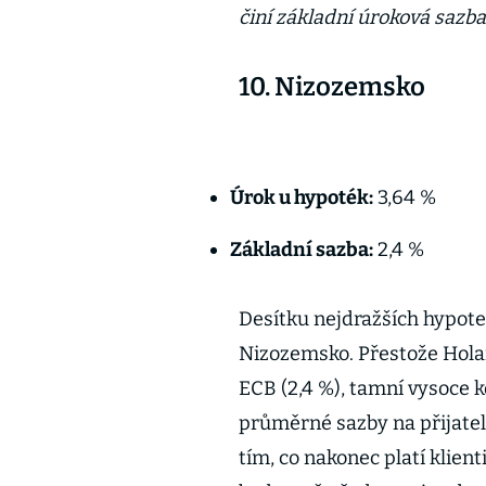
činí základní úroková sazb
10. Nizozemsko
Úrok u hypoték:
3,64 %
Základní sazba:
2,4 %
Desítku nejdražších hypoteč
Nizozemsko. Přestože Hola
ECB (2,4 %), tamní vysoce 
průměrné sazby na přijatel
tím, co nakonec platí klient