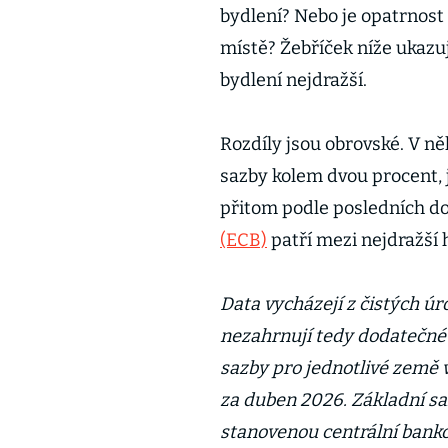
bydlení? Nebo je opatrnos
místě? Žebříček níže ukazuj
bydlení nejdražší.
Rozdíly jsou obrovské. V ně
sazby kolem dvou procent, 
přitom podle posledních 
(ECB)
patří mezi nejdražší 
Data vycházejí z čistých ú
nezahrnují tedy dodatečné
sazby pro jednotlivé země 
za duben 2026. Základní sa
stanovenou centrální bank