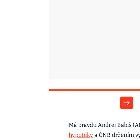
Má pravdu Andrej Babiš (AN
hypotéky
a ČNB držením vyš