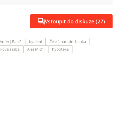
Vstoupit do diskuze (27)
Andrej Babiš
bydlení
Česká národní banka
oková sazba
Aleš Michl
hypotéka