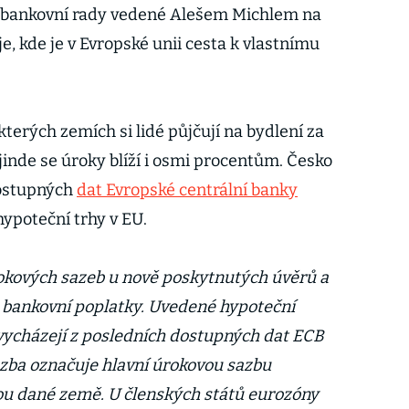
t bankovní rady vedené Alešem Michlem na
e, kde je v Evropské unii cesta k vlastnímu
kterých zemích si lidé půjčují na bydlení za
jinde se úroky blíží i osmi procentům. Česko
dostupných
dat Evropské centrální banky
hypoteční trhy v EU.
rokových sazeb u nově poskytnutých úvěrů a
 bankovní poplatky. Uvedené hypoteční
vycházejí z posledních dostupných dat ECB
zba označuje hlavní úrokovou sazbu
ou dané země. U členských států eurozóny