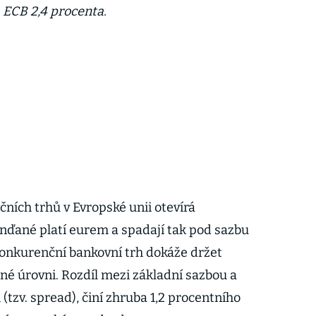
a ECB 2,4 procenta.
ních trhů v Evropské unii otevírá
nďané platí eurem a spadají tak pod sazbu
konkurenční bankovní trh dokáže držet
né úrovni. Rozdíl mezi základní sazbou a
i (tzv. spread), činí zhruba 1,2 procentního