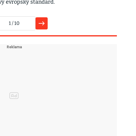
avý evropský standard.
1
/ 10