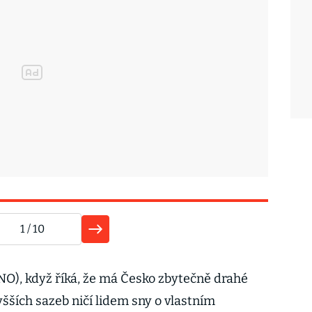
1
/ 10
O), když říká, že má Česko zbytečně drahé
ších sazeb ničí lidem sny o vlastním