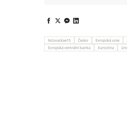
listovackae15
Česko
Evropská unie
Evropská centrální banka
Eurozóna
úr