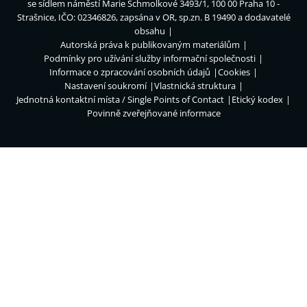
se sídlem náměstí Marie Schmolkové 3493/1, 100 00 Praha 10 -
Strašnice, IČO: 02346826, zapsána v OR, sp.zn. B 19490 a dodavatelé
obsahu
Autorská práva k publikovaným materiálům
Podmínky pro užívání služby informační společnosti
Informace o zpracování osobních údajů
Cookies
Nastavení soukromí
Vlastnická struktura
Jednotná kontaktní místa / Single Points of Contact
Etický kodex
Povinně zveřejňované informace