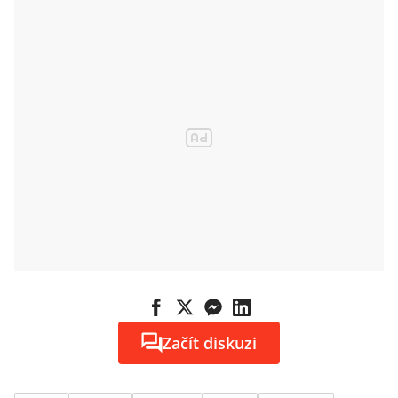
šéfka Fashion
Areny
Začít diskuzi