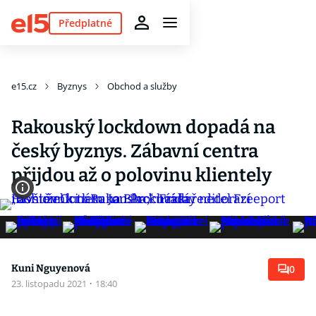
Předplatné
e15.cz
Byznys
Obchod a služby
Rakouský lockdown dopadá na
český byznys. Zábavní centra
přijdou až o polovinu klientely
Kuni Nguyenová
0
23. listopadu 2021
·
18:40