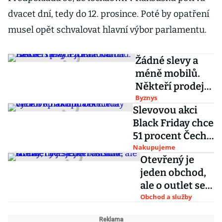
dvacet dní, tedy do 12. prosince. Poté by opatření
musel opět schvalovat hlavní výbor parlamentu.
Žádné slevy a
méně mobilů.
Někteří prodejci
budou na Black
Byznys
Slevovou akci
Friday i
Black Friday chce
zdražovat
51 procent Čechů
využít k nákupu
Nakupujeme
Otevřený je
oblečení
jeden obchod,
ale o outlet se
stejně musíme
Obchod a služby
starat, říká