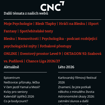
Další témata z našich webů
Moje Psychologie
Blesk Tlapky
Hráči na Blesku
iSport
Fantasy
Spotřebitelské testy
Blesku
Nemovitosti
Psychologika - podcast rozbíjející
psychologické mýty
Fotbalové přestupy
ONLINE
Eventový prostor Level 9
OKTAGON 92: Szabová
vs. Pudilová
Chance Liga 2026/27
Aktuálně
Léto 2026
Epicentrum
Karlovarský filmový festival
Neštovice: příznaky, léčba
2026
V čem jezdí Yamal a Mesii?
Znamení, že jste potkali
Kvízy pro seniory
někoho z minulého života
Kalendář úplňků 2026
Astronomické úkazy 2026:
Co je bodycount?
zatmění slunce a další