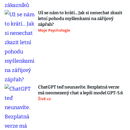
Už se nám to krátí... Jak si nenechat zkazit
letní pohodu myšlenkami na zářijový
zápřah?
Moje Psychologie
ChatGPT teď neunavíte. Bezplatná verze
má neomezený chat a lepší model GPT-5.6
Živě.cz