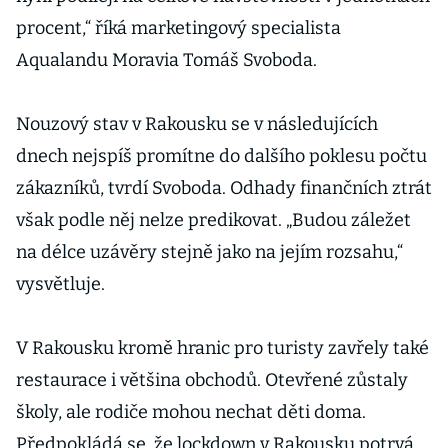
procent,“ říká marketingový specialista
Aqualandu Moravia Tomáš Svoboda.
Nouzový stav v Rakousku se v následujících
dnech nejspíš promítne do dalšího poklesu počtu
zákazníků, tvrdí Svoboda. Odhady finančních ztrát
však podle něj nelze predikovat. „Budou záležet
na délce uzávěry stejně jako na jejím rozsahu,“
vysvětluje.
V Rakousku kromě hranic pro turisty zavřely také
restaurace i většina obchodů. Otevřené zůstaly
školy, ale rodiče mohou nechat děti doma.
Předpokládá se, že lockdown v Rakousku potrvá