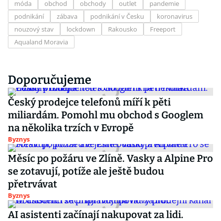
móda
obchod
obchody
outlet
pandemie
podnikání
zábava
podnikání v Česku
koronavirus
nouzový stav
lockdown
Rakousko
Freeport
Aqualand Moravia
Doporučujeme
Český prodejce telefonů míří k pěti
miliardám. Pomohl mu obchod s Googlem
na několika trzích v Evropě
Byznys
Měsíc po požáru ve Zlíně. Vasky a Alpine Pro
se zotavují, potíže ale ještě budou
přetrvávat
Byznys
AI asistenti začínají nakupovat za lidi.