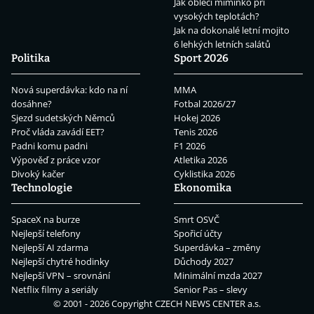
Jak obléci miminko při
vysokých teplotách?
Jak na dokonalé letní mojito
6 lehkých letních salátů
Politika
Sport 2026
Nová superdávka: kdo na ní
MMA
dosáhne?
Fotbal 2026/27
Sjezd sudetských Němců
Hokej 2026
Proč vláda zavádí EET?
Tenis 2026
Padni komu padni
F1 2026
Výpověď z práce vzor
Atletika 2026
Divoký kačer
Cyklistika 2026
Technologie
Ekonomika
SpaceX na burze
Smrt OSVČ
Nejlepší telefony
Spořicí účty
Nejlepší AI zdarma
Superdávka – změny
Nejlepší chytré hodinky
Důchody 2027
Nejlepší VPN – srovnání
Minimální mzda 2027
Netflix filmy a seriály
Senior Pas – slevy
© 2001 - 2026 Copyright
CZECH NEWS CENTER a.s.