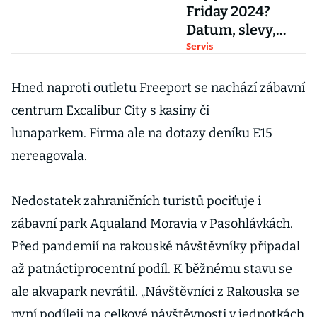
Friday 2024?
Datum, slevy,
původ a Cyber
Servis
Monday v Česku
Hned naproti outletu Freeport se nachází zábavní
centrum Excalibur City s kasiny či
lunaparkem. Firma ale na dotazy deníku E15
nereagovala.
Nedostatek zahraničních turistů pociťuje i
zábavní park Aqualand Moravia v Pasohlávkách.
Před pandemií na rakouské návštěvníky připadal
až patnáctiprocentní podíl. K běžnému stavu se
ale akvapark nevrátil. „Návštěvníci z Rakouska se
nyní podílejí na celkové návštěvnosti v jednotkách