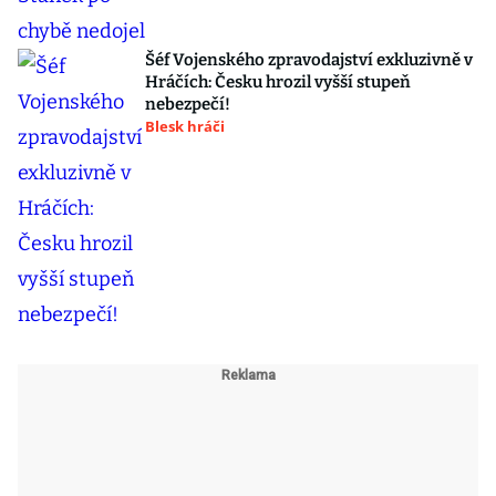
Šéf Vojenského zpravodajství exkluzivně v
Hráčích: Česku hrozil vyšší stupeň
nebezpečí!
Blesk hráči