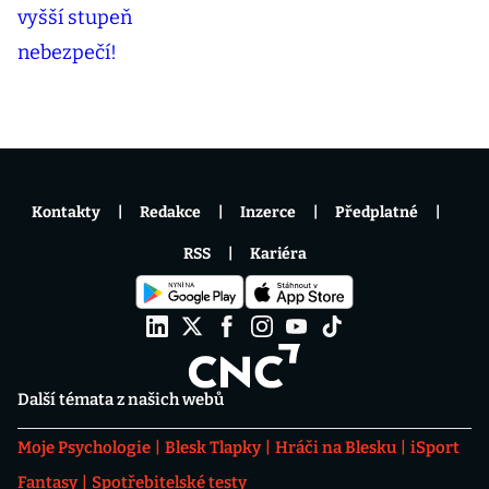
Kontakty
Redakce
Inzerce
Předplatné
RSS
Kariéra
Další témata z našich webů
Moje Psychologie
Blesk Tlapky
Hráči na Blesku
iSport
Fantasy
Spotřebitelské testy