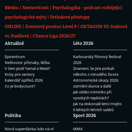
Blesku
Nemovitosti
Psychologika - podcast rozbíjející
psychologické mýty
Fotbalové přestupy
ONLINE
Eventový prostor Level 9
OKTAGON 92: Szabová
vs. Pudilová
Chance Liga 2026/27
Aktuálně
Léto 2026
Epicentrum
Karlovarský filmový festival
Neštovice: příznaky, léčba
2026
V čem jezdí Yamal a Mesii?
Znamení, že jste potkali
Kvízy pro seniory
někoho z minulého života
Kalendář úplňků 2026
Astronomické úkazy 2026:
Co je bodycount?
zatmění slunce a další
Jak obléci miminko při
vysokých teplotách?
Jak na dokonalé letní mojito
6 lehkých letních salátů
Politika
Sport 2026
Nová superdávka: kdo na ní
MMA