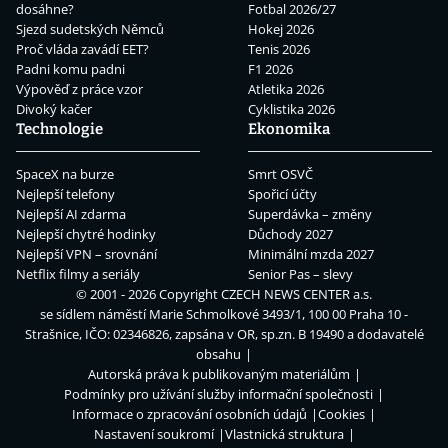
dosáhne?
Fotbal 2026/27
Sjezd sudetských Němců
Hokej 2026
Proč vláda zavádí EET?
Tenis 2026
Padni komu padni
F1 2026
Výpověď z práce vzor
Atletika 2026
Divoký kačer
Cyklistika 2026
Technologie
Ekonomika
SpaceX na burze
Smrt OSVČ
Nejlepší telefony
Spořicí účty
Nejlepší AI zdarma
Superdávka – změny
Nejlepší chytré hodinky
Důchody 2027
Nejlepší VPN – srovnání
Minimální mzda 2027
Netflix filmy a seriály
Senior Pas – slevy
© 2001 - 2026 Copyright
CZECH NEWS CENTER a.s.
se sídlem náměstí Marie Schmolkové 3493/1, 100 00 Praha 10 -
Strašnice, IČO: 02346826, zapsána v OR, sp.zn. B 19490 a dodavatelé
obsahu
Autorská práva k publikovaným materiálům
Podmínky pro užívání služby informační společnosti
Informace o zpracování osobních údajů
Cookies
Nastavení soukromí
Vlastnická struktura