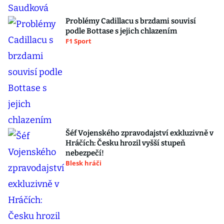
Problémy Cadillacu s brzdami souvisí
podle Bottase s jejich chlazením
F1 Sport
Šéf Vojenského zpravodajství exkluzivně v
Hráčích: Česku hrozil vyšší stupeň
nebezpečí!
Blesk hráči