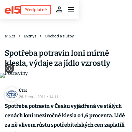
Předplatné
e15.cz
Byznys
Obchod a služby
Spotřeba potravin loni mírně
klesla, výdaje za jídlo vzrostly
ČTK
26. června 2011
·
14:11
Spotřeba potravin v Česku vyjádřená ve stálých
cenách loni meziročně klesla o 1,6 procenta. Lidé
za ně vlivem růstu spotřebitelských cen zaplatili