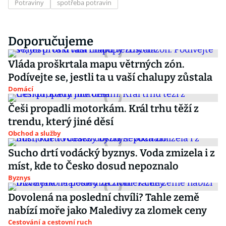
Potraviny
spotřeba potravin
Doporučujeme
Vláda proškrtala mapu větrných zón.
Podívejte se, jestli ta u vaší chalupy zůstala
Domácí
Češi propadli motorkám. Král trhu těží z
trendu, který jiné děsí
Obchod a služby
Sucho drtí vodácký byznys. Voda zmizela i z
míst, kde to Česko dosud nepoznalo
Byznys
Dovolená na poslední chvíli? Tahle země
nabízí moře jako Maledivy za zlomek ceny
Cestování a cestovní ruch