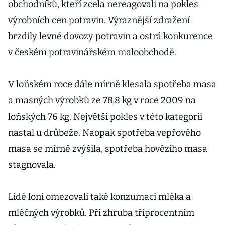
obchodníků, kteří zcela nereagovali na pokles
výrobních cen potravin. Výraznější zdražení
brzdily levné dovozy potravin a ostrá konkurence
v českém potravinářském maloobchodě.
V loňském roce dále mírně klesala spotřeba masa
a masných výrobků ze 78,8 kg v roce 2009 na
loňských 76 kg. Největší pokles v této kategorii
nastal u drůbeže. Naopak spotřeba vepřového
masa se mírně zvýšila, spotřeba hovězího masa
stagnovala.
Lidé loni omezovali také konzumaci mléka a
mléčných výrobků. Při zhruba tříprocentním