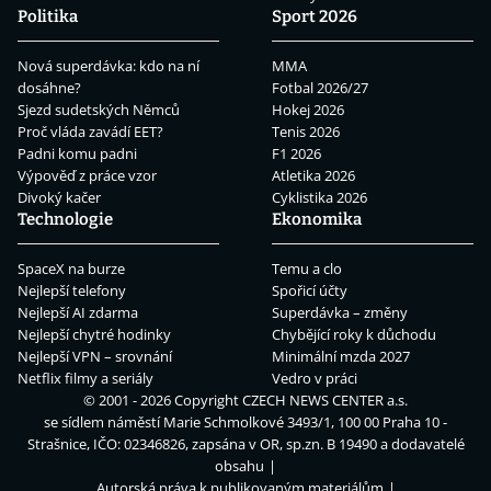
Politika
Sport 2026
Nová superdávka: kdo na ní
MMA
dosáhne?
Fotbal 2026/27
Sjezd sudetských Němců
Hokej 2026
Proč vláda zavádí EET?
Tenis 2026
Padni komu padni
F1 2026
Výpověď z práce vzor
Atletika 2026
Divoký kačer
Cyklistika 2026
Technologie
Ekonomika
SpaceX na burze
Temu a clo
Nejlepší telefony
Spořicí účty
Nejlepší AI zdarma
Superdávka – změny
Nejlepší chytré hodinky
Chybějící roky k důchodu
Nejlepší VPN – srovnání
Minimální mzda 2027
Netflix filmy a seriály
Vedro v práci
© 2001 - 2026 Copyright
CZECH NEWS CENTER a.s.
se sídlem náměstí Marie Schmolkové 3493/1, 100 00 Praha 10 -
Strašnice, IČO: 02346826, zapsána v OR, sp.zn. B 19490 a dodavatelé
obsahu
Autorská práva k publikovaným materiálům