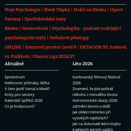
Moje Psychologie
Blesk Tlapky
Hráči na Blesku
iSport
Fantasy
Spotřebitelské testy
Blesku
Nemovitosti
Psychologika - podcast rozbíjející
psychologické mýty
Fotbalové přestupy
ONLINE
Eventový prostor Level 9
OKTAGON 92: Szabová
vs. Pudilová
Chance Liga 2026/27
Aktuálně
Léto 2026
Epicentrum
Karlovarský filmový festival
Neštovice: příznaky, léčba
2026
V čem jezdí Yamal a Mesii?
Znamení, že jste potkali
Kvízy pro seniory
někoho z minulého života
Kalendář úplňků 2026
Astronomické úkazy 2026:
Co je bodycount?
zatmění slunce a další
Jak obléci miminko při
vysokých teplotách?
Jak na dokonalé letní mojito
6 lehkých letních salátů