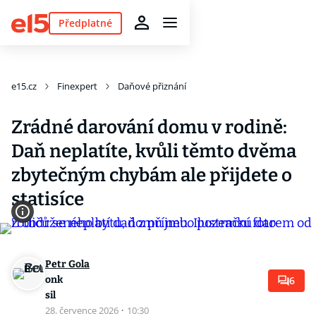
Předplatné
e15.cz
Finexpert
Daňové přiznání
Zrádné darování domu v rodině:
Daň neplatíte, kvůli těmto dvěma
zbytečným chybám ale přijdete o
statisíce
Petr Gola
onk
6
sil
28. července 2026
·
10:30