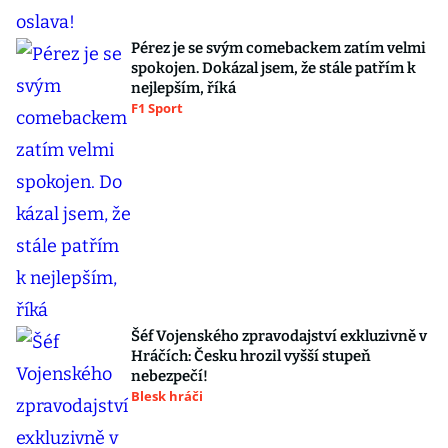
Pérez je se svým comebackem zatím velmi
spokojen. Dokázal jsem, že stále patřím k
nejlepším, říká
F1 Sport
Šéf Vojenského zpravodajství exkluzivně v
Hráčích: Česku hrozil vyšší stupeň
nebezpečí!
Blesk hráči