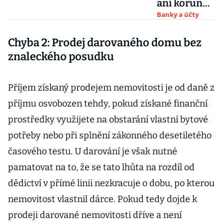
ani korunu?
České
Banky a účty
banky radí,
Chyba 2: Prodej darovaného domu bez
kolik si
nechat
znaleckého posudku
doma v
šuplíku pro
Příjem získaný prodejem nemovitosti je od daně z
případ
příjmu osvobozen tehdy, pokud získané finanční
blackoutu
prostředky využijete na obstarání vlastní bytové
potřeby nebo při splnění zákonného desetiletého
časového testu. U darování je však nutné
pamatovat na to, že se tato lhůta na rozdíl od
dědictví v přímé linii nezkracuje o dobu, po kterou
nemovitost vlastnil dárce. Pokud tedy dojde k
prodeji darované nemovitosti dříve a není