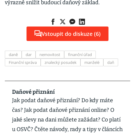
výrazně snížit budoucí daňový základ.
Vstoupit do diskuze (6)
daně
dar
nemovitost
finanční úřad
Finanční správa
znalecký posudek
manželé
daň
Daňové přiznání
Jak podat daňové přiznání? Do kdy máte
čas? Jak podat daňové přiznání online? O
jaké slevy na dani můžete zažádat? Co platí
u OSVČ? Čtěte návody, rady a tipy v článcích