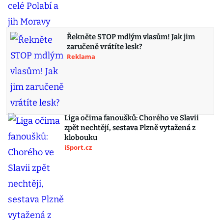
Řekněte STOP mdlým vlasům! Jak jim
zaručeně vrátíte lesk?
Reklama
Liga očima fanoušků: Chorého ve Slavii
zpět nechtějí, sestava Plzně vytažená z
klobouku
iSport.cz