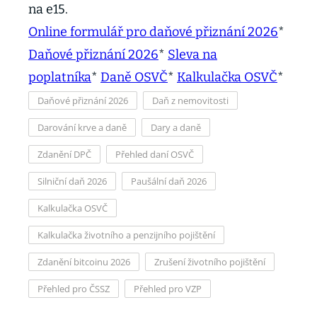
na e15.
Online formulář pro daňové přiznání 2026
*
Daňové přiznání 2026
*
Sleva na
poplatníka
*
Daně OSVČ
*
Kalkulačka OSVČ
*
Daňové přiznání 2026
Daň z nemovitosti
Darování krve a daně
Dary a daně
Zdanění DPČ
Přehled daní OSVČ
Silniční daň 2026
Paušální daň 2026
Kalkulačka OSVČ
Kalkulačka životního a penzijního pojištění
Zdanění bitcoinu 2026
Zrušení životního pojištění
Přehled pro ČSSZ
Přehled pro VZP