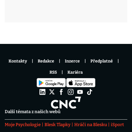
Kontakty
Redakce
Inzerce
Předplatné
RSS
Kariéra
Další témata z našich webů
Moje Psychologie
Blesk Tlapky
Hráči na Blesku
iSport