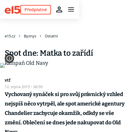
Předplatné
e15.cz
Byznys
Ostatní
Spot dne: Matka to zařídí
vtf
12. srpna 2015
·
06:59
Vychovaný synáček si pro svůj právnický vzhled
nejspíš něco vytrpěl, ale spot americké agentury
Chandelier zachycuje okamžik, odkdy se vše
změní. Oblečení se dnes jede nakupovat do Old