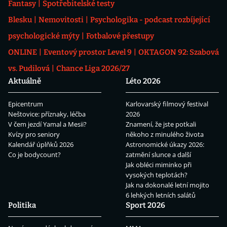
Fantasy
Spotřebitelské testy
Blesku
Nemovitosti
Psychologika - podcast rozbíjející
psychologické mýty
Fotbalové přestupy
ONLINE
Eventový prostor Level 9
OKTAGON 92: Szabová
vs. Pudilová
Chance Liga 2026/27
Aktuálně
Léto 2026
Epicentrum
Karlovarský filmový festival
Neštovice: příznaky, léčba
2026
V čem jezdí Yamal a Mesii?
Znamení, že jste potkali
Kvízy pro seniory
někoho z minulého života
Kalendář úplňků 2026
Astronomické úkazy 2026:
Co je bodycount?
zatmění slunce a další
Jak obléci miminko při
vysokých teplotách?
Jak na dokonalé letní mojito
6 lehkých letních salátů
Politika
Sport 2026