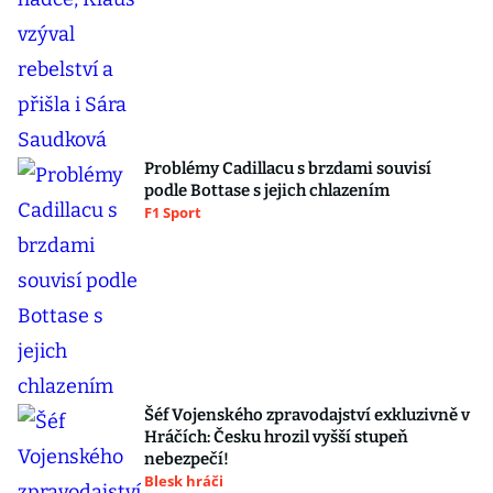
Problémy Cadillacu s brzdami souvisí
podle Bottase s jejich chlazením
F1 Sport
Šéf Vojenského zpravodajství exkluzivně v
Hráčích: Česku hrozil vyšší stupeň
nebezpečí!
Blesk hráči