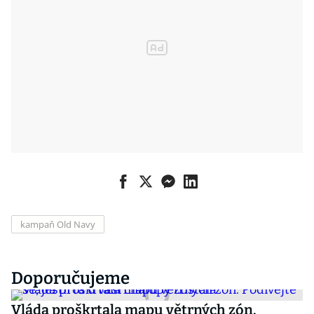
kampaň Old Navy
Doporučujeme
Vláda proškrtala mapu větrných zón.