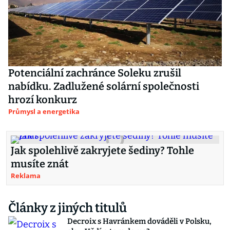
Potenciální zachránce Soleku zrušil
nabídku. Zadlužené solární společnosti
hrozí konkurz
Průmysl a energetika
Jak spolehlivě zakryjete šediny? Tohle
musíte znát
Reklama
Články z jiných titulů
Decroix s Havránkem dováděli v Polsku,