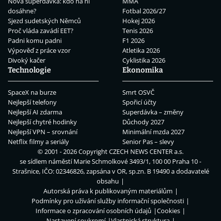
Nová superdávka: kdo na ní
MMA
dosáhne?
Fotbal 2026/27
Sjezd sudetských Němců
Hokej 2026
Proč vláda zavádí EET?
Tenis 2026
Padni komu padni
F1 2026
Výpověď z práce vzor
Atletika 2026
Divoký kačer
Cyklistika 2026
Technologie
Ekonomika
SpaceX na burze
Smrt OSVČ
Nejlepší telefony
Spořicí účty
Nejlepší AI zdarma
Superdávka – změny
Nejlepší chytré hodinky
Důchody 2027
Nejlepší VPN – srovnání
Minimální mzda 2027
Netflix filmy a seriály
Senior Pas – slevy
© 2001 - 2026 Copyright
CZECH NEWS CENTER a.s.
se sídlem náměstí Marie Schmolkové 3493/1, 100 00 Praha 10 -
Strašnice, IČO: 02346826, zapsána v OR, sp.zn. B 19490 a dodavatelé
obsahu
Autorská práva k publikovaným materiálům
Podmínky pro užívání služby informační společnosti
Informace o zpracování osobních údajů
Cookies
Nastavení soukromí
Vlastnická struktura