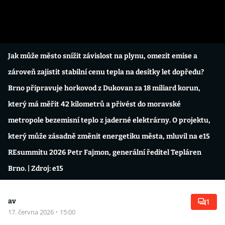
Jak může město snížit závislost na plynu, omezit emise a
zároveň zajistit stabilní cenu tepla na desítky let dopředu?
Brno připravuje horkovod z Dukovan za 18 miliard korun,
který má měřit 42 kilometrů a přivést do moravské
metropole bezemisní teplo z jaderné elektrárny. O projektu,
který může zásadně změnit energetiku města, mluvil na e15
REsummitu 2026 Petr Fajmon, generální ředitel Tepláren
Brno.
| Zdroj: e15
av
1
17. června 2026
·
15:00