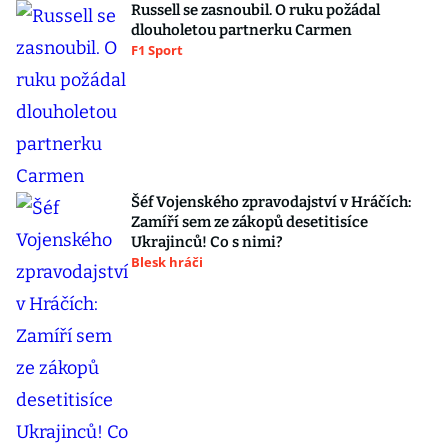
Russell se zasnoubil. O ruku požádal
dlouholetou partnerku Carmen
F1 Sport
Šéf Vojenského zpravodajství v Hráčích:
Zamíří sem ze zákopů desetitisíce
Ukrajinců! Co s nimi?
Blesk hráči