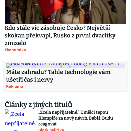
Kdo stále víc zásobuje Česko? Největší
skokan překvapí, Rusko z první dvacítky
zmizelo
Ekonomika
Máte zahradu? Tahle technologie vám
ušetří čas i nervy
Reklama
Články z jiných titulů
„Zcela nepřijatelné.“ Umělci tepou
Klempíře za nový návrh. Babiš: Budu
reagovat
Blesk politika