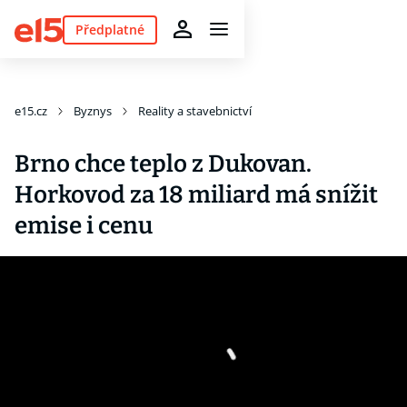
Předplatné
e15.cz
Byznys
Reality a stavebnictví
Brno chce teplo z Dukovan.
Horkovod za 18 miliard má snížit
emise i cenu