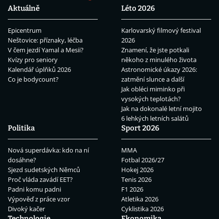
Aktuálně
Léto 2026
Epicentrum
Karlovarský filmový festival
Neštovice: příznaky, léčba
2026
V čem jezdí Yamal a Mesii?
Znamení, že jste potkali
Kvízy pro seniory
někoho z minulého života
Kalendář úplňků 2026
Astronomické úkazy 2026:
Co je bodycount?
zatmění slunce a další
Jak obléci miminko při
vysokých teplotách?
Jak na dokonalé letní mojito
6 lehkých letních salátů
Politika
Sport 2026
Nová superdávka: kdo na ní
MMA
dosáhne?
Fotbal 2026/27
Sjezd sudetských Němců
Hokej 2026
Proč vláda zavádí EET?
Tenis 2026
Padni komu padni
F1 2026
Výpověď z práce vzor
Atletika 2026
Divoký kačer
Cyklistika 2026
Technologie
Ekonomika