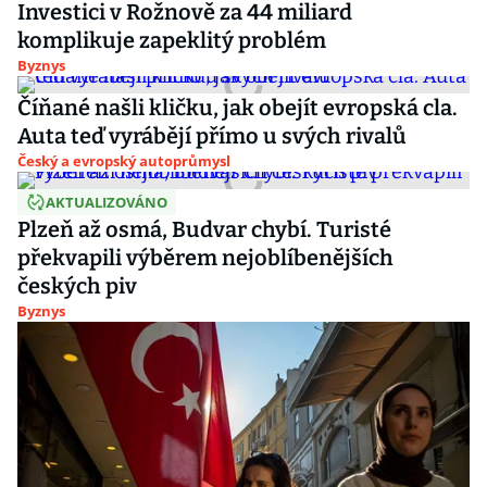
Investici v Rožnově za 44 miliard
komplikuje zapeklitý problém
Byznys
Číňané našli kličku, jak obejít evropská cla.
Auta teď vyrábějí přímo u svých rivalů
Český a evropský autoprůmysl
AKTUALIZOVÁNO
Plzeň až osmá, Budvar chybí. Turisté
překvapili výběrem nejoblíbenějších
českých piv
Byznys