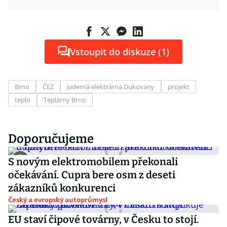
Vstoupit do diskuze (1)
Brno
ČEZ
Jaderná elektrárna Dukovany
projekt
teplo
Teplárny Brno
Doporučujeme
S novým elektromobilem překonali
očekávání. Cupra bere osm z deseti
zákazníků konkurenci
Český a evropský autoprůmysl
EU staví čipové továrny, v Česku to stojí.