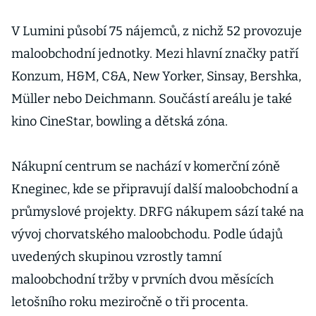
V Lumini působí 75 nájemců, z nichž 52 provozuje
maloobchodní jednotky. Mezi hlavní značky patří
Konzum, H&M, C&A, New Yorker, Sinsay, Bershka,
Müller nebo Deichmann. Součástí areálu je také
kino CineStar, bowling a dětská zóna.
Nákupní centrum se nachází v komerční zóně
Kneginec, kde se připravují další maloobchodní a
průmyslové projekty. DRFG nákupem sází také na
vývoj chorvatského maloobchodu. Podle údajů
uvedených skupinou vzrostly tamní
maloobchodní tržby v prvních dvou měsících
letošního roku meziročně o tři procenta.