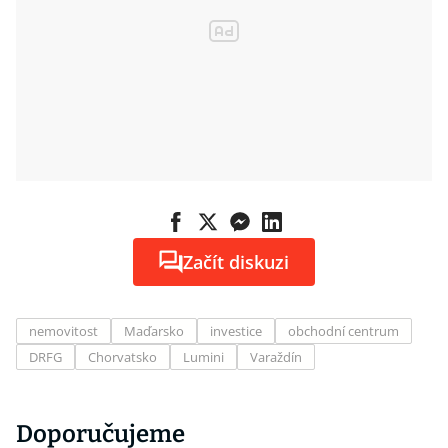
Začít diskuzi
nemovitost
Maďarsko
investice
obchodní centrum
DRFG
Chorvatsko
Lumini
Varaždín
Doporučujeme