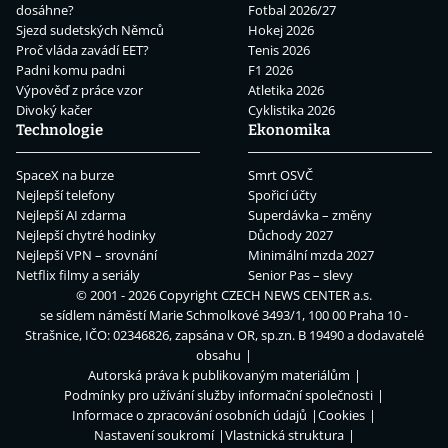
dosáhne?
Fotbal 2026/27
Sjezd sudetských Němců
Hokej 2026
Proč vláda zavádí EET?
Tenis 2026
Padni komu padni
F1 2026
Výpověď z práce vzor
Atletika 2026
Divoký kačer
Cyklistika 2026
Technologie
Ekonomika
SpaceX na burze
Smrt OSVČ
Nejlepší telefony
Spořicí účty
Nejlepší AI zdarma
Superdávka – změny
Nejlepší chytré hodinky
Důchody 2027
Nejlepší VPN – srovnání
Minimální mzda 2027
Netflix filmy a seriály
Senior Pas – slevy
© 2001 - 2026 Copyright
CZECH NEWS CENTER a.s.
se sídlem náměstí Marie Schmolkové 3493/1, 100 00 Praha 10 -
Strašnice, IČO: 02346826, zapsána v OR, sp.zn. B 19490 a dodavatelé
obsahu
Autorská práva k publikovaným materiálům
Podmínky pro užívání služby informační společnosti
Informace o zpracování osobních údajů
Cookies
Nastavení soukromí
Vlastnická struktura