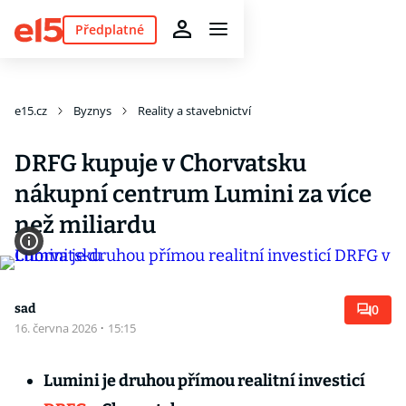
Předplatné
e15.cz
Byznys
Reality a stavebnictví
DRFG kupuje v Chorvatsku
nákupní centrum Lumini za více
než miliardu
sad
0
16. června 2026
·
15:15
Lumini je druhou přímou realitní investicí