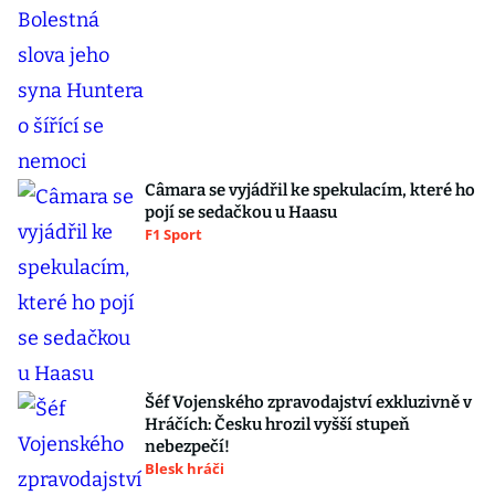
Câmara se vyjádřil ke spekulacím, které ho
pojí se sedačkou u Haasu
F1 Sport
Šéf Vojenského zpravodajství exkluzivně v
Hráčích: Česku hrozil vyšší stupeň
nebezpečí!
Blesk hráči