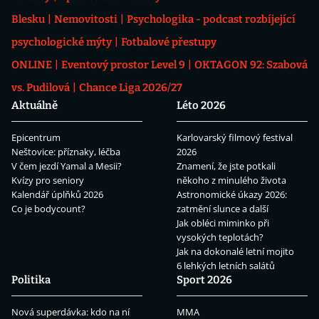
Blesku
Nemovitosti
Psychologika - podcast rozbíjející
psychologické mýty
Fotbalové přestupy
ONLINE
Eventový prostor Level 9
OKTAGON 92: Szabová
vs. Pudilová
Chance Liga 2026/27
Aktuálně
Léto 2026
Epicentrum
Karlovarský filmový festival
Neštovice: příznaky, léčba
2026
V čem jezdí Yamal a Mesii?
Znamení, že jste potkali
Kvízy pro seniory
někoho z minulého života
Kalendář úplňků 2026
Astronomické úkazy 2026:
Co je bodycount?
zatmění slunce a další
Jak obléci miminko při
vysokých teplotách?
Jak na dokonalé letní mojito
6 lehkých letních salátů
Politika
Sport 2026
Nová superdávka: kdo na ní
MMA