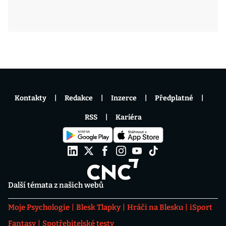
Kontakty
Redakce
Inzerce
Předplatné
RSS
Kariéra
Další témata z našich webů
Moje Psychologie
Blesk Tlapky
Hráči na Blesku
iSport
Fantasy
Spotřebitelské testy