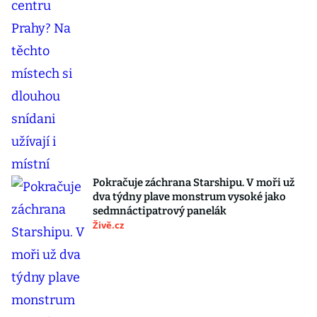
Pokračuje záchrana Starshipu. V moři už
dva týdny plave monstrum vysoké jako
sedmnáctipatrový panelák
Živě.cz