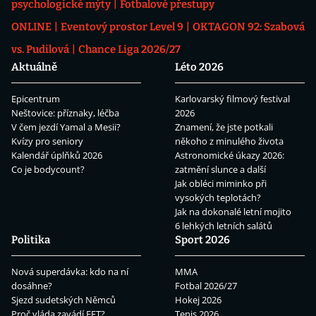
psychologické mýty
Fotbalové přestupy
ONLINE
Eventový prostor Level 9
OKTAGON 92: Szabová
vs. Pudilová
Chance Liga 2026/27
Aktuálně
Léto 2026
Epicentrum
Karlovarský filmový festival
Neštovice: příznaky, léčba
2026
V čem jezdí Yamal a Mesii?
Znamení, že jste potkali
Kvízy pro seniory
někoho z minulého života
Kalendář úplňků 2026
Astronomické úkazy 2026:
Co je bodycount?
zatmění slunce a další
Jak obléci miminko při
vysokých teplotách?
Jak na dokonalé letní mojito
6 lehkých letních salátů
Politika
Sport 2026
Nová superdávka: kdo na ní
MMA
dosáhne?
Fotbal 2026/27
Sjezd sudetských Němců
Hokej 2026
Proč vláda zavádí EET?
Tenis 2026