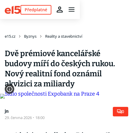
Předplatné
e15.cz
Byznys
Reality a stavebnictví
Dvě prémiové kancelářské
budovy míří do českých rukou.
Nový realitní fond oznámil
akvizici za miliardy
jn
0
29. června 2026
·
18:00