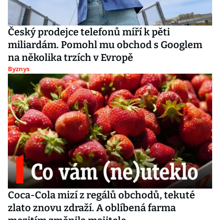
Český prodejce telefonů míří k pěti
miliardám. Pomohl mu obchod s Googlem
na několika trzích v Evropě
Byznys
Coca-Cola mizí z regálů obchodů, tekuté
zlato znovu zdraží. A oblíbená farma