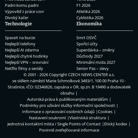
Padni komu padni
F1 2026
Výpověď z práce vzor
Atletika 2026
Divoký kačer
Cyklistika 2026
Technologie
Ekonomika
SpaceX na burze
Smrt OSVČ
Nejlepší telefony
Spořicí účty
Nejlepší AI zdarma
Superdávka – změny
Nejlepší chytré hodinky
Důchody 2027
Nejlepší VPN – srovnání
Minimální mzda 2027
Netflix filmy a seriály
Senior Pas – slevy
© 2001 - 2026 Copyright
CZECH NEWS CENTER a.s.
se sídlem náměstí Marie Schmolkové 3493/1, 100 00 Praha 10 -
Strašnice, IČO: 02346826, zapsána v OR, sp.zn. B 19490 a dodavatelé
obsahu
Autorská práva k publikovaným materiálům
Podmínky pro užívání služby informační společnosti
Informace o zpracování osobních údajů
Cookies
Nastavení soukromí
Vlastnická struktura
Jednotná kontaktní místa / Single Points of Contact
Etický kodex
Povinně zveřejňované informace