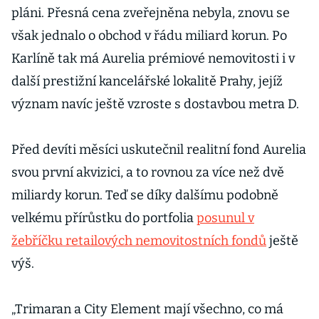
pláni. Přesná cena zveřejněna nebyla, znovu se
však jednalo o obchod v řádu miliard korun. Po
Karlíně tak má Aurelia prémiové nemovitosti i v
další prestižní kancelářské lokalitě Prahy, jejíž
význam navíc ještě vzroste s dostavbou metra D.
Před devíti měsíci uskutečnil realitní fond Aurelia
svou první akvizici, a to rovnou za více než dvě
miliardy korun. Teď se díky dalšímu podobně
velkému přírůstku do portfolia
posunul v
žebříčku retailových nemovitostních fondů
ještě
výš.
„Trimaran a City Element mají všechno, co má