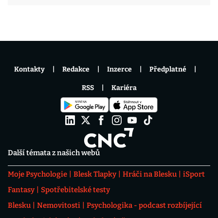
Kontakty
Redakce
Inzerce
Předplatné
RSS
Kariéra
Další témata z našich webů
Moje Psychologie
Blesk Tlapky
Hráči na Blesku
iSport
Fantasy
Spotřebitelské testy
Blesku
Nemovitosti
Psychologika - podcast rozbíjející