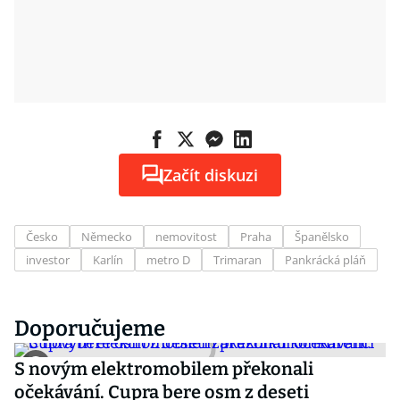
Začít diskuzi
Česko
Německo
nemovitost
Praha
Španělsko
investor
Karlín
metro D
Trimaran
Pankrácká pláň
Doporučujeme
S novým elektromobilem překonali
očekávání. Cupra bere osm z deseti