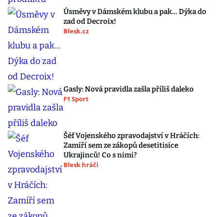
Úsměvy v Dámském klubu a pak… Dýka do
zad od Decroix!
Blesk.cz
Gasly: Nová pravidla zašla příliš daleko
F1 Sport
Šéf Vojenského zpravodajství v Hráčích:
Zamíří sem ze zákopů desetitisíce
Ukrajinců! Co s nimi?
Blesk hráči