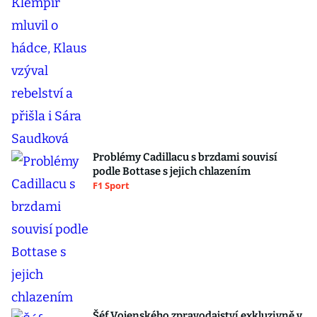
Problémy Cadillacu s brzdami souvisí
podle Bottase s jejich chlazením
F1 Sport
Šéf Vojenského zpravodajství exkluzivně v