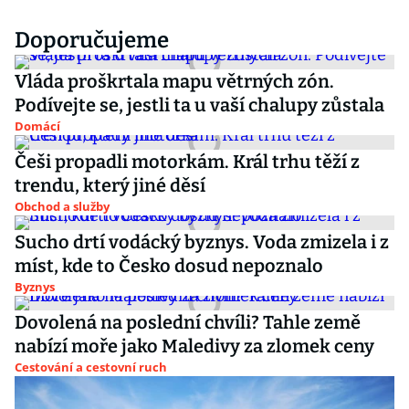
Doporučujeme
Vláda proškrtala mapu větrných zón.
Podívejte se, jestli ta u vaší chalupy zůstala
Domácí
Češi propadli motorkám. Král trhu těží z
trendu, který jiné děsí
Obchod a služby
Sucho drtí vodácký byznys. Voda zmizela i z
míst, kde to Česko dosud nepoznalo
Byznys
Dovolená na poslední chvíli? Tahle země
nabízí moře jako Maledivy za zlomek ceny
Cestování a cestovní ruch