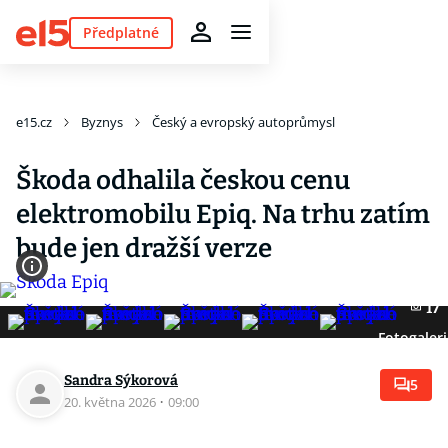
Předplatné
e15.cz
Byznys
Český a evropský autoprůmysl
Škoda odhalila českou cenu
elektromobilu Epiq. Na trhu zatím
bude jen dražší verze
17
Fotogaleri
Sandra Sýkorová
5
20. května 2026
·
09:00