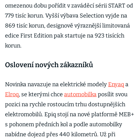
omezenou dobu pořídit v zaváděcí sérii START od
779 tisíc korun. Vyšší výbava Selection vyjde na
869 tisíc korun, designově výraznější limitovaná
edice First Edition pak startuje na 923 tisících
korun.
Oslovení nových zákazníků
Novinka navazuje na elektrické modely
Enyaq
a
Elroq
, se kterými chce
automobilka
posílit svou
pozici na rychle rostoucím trhu dostupnějších
elektromobilů. Epiq stojí na nové platformě MEB+
s pohonem předních kol a podle automobilky
nabídne dojezd přes 440 kilometrů. Už při