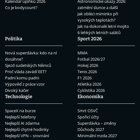
Kalendář úplňků 2026
Astronomické úkazy 2026:
Co je bodycount?
zatmění slunce a další
Jak obléci miminko při
vysokých teplotách?
Jak na dokonalé letní mojito
6 lehkých letních salátů
Politika
Sport 2026
Nová superdávka: kdo na ní
MMA
dosáhne?
Fotbal 2026/27
Sjezd sudetských Němců
Hokej 2026
Proč vláda zavádí EET?
Tenis 2026
Padni komu padni
F1 2026
Výpověď z práce vzor
Atletika 2026
Divoký kačer
Cyklistika 2026
Technologie
Ekonomika
SpaceX na burze
Smrt OSVČ
Nejlepší telefony
Spořicí účty
Nejlepší AI zdarma
Superdávka – změny
Nejlepší chytré hodinky
Důchody 2027
Nejlepší VPN – srovnání
Minimální mzda 2027