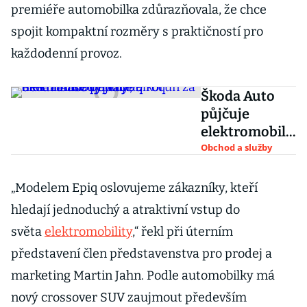
premiéře automobilka zdůrazňovala, že chce
spojit kompaktní rozměry s praktičností pro
každodenní provoz.
Škoda Auto
půjčuje
elektromobily
od 799 korun
Obchod a služby
za den. Tah se
vyplácí, Elroq
„Modelem Epiq oslovujeme zákazníky, kteří
nekanibalizuj
hledají jednoduchý a atraktivní vstup do
e Enyaq
světa
elektromobility
,“ řekl při úterním
představení člen představenstva pro prodej a
marketing Martin Jahn. Podle automobilky má
nový crossover SUV zaujmout především