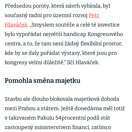
Předsedou poroty, která návrh vybírala, byl
současný radní pro územní rozvoj
Petr
Hlaváček
. „Smyslem soutěže a celé té investice
bylo vypořádat největší handicap Kongresového
centra, a to, že tam není žádný flexibilní prostor,
kde by se daly pořádat výstavy, které jsou pro
kongresy velmi důležité,“ líčí Hlaváček.
Pomohla směna majetku
Stavbu ale dlouho blokovala majetková dohoda
mezi Prahou a státem. Ještě donedávna měl totiž
v takzvaném Pakulu 54procentní podíl stát
zastoupený ministerstvem financí, zatímco