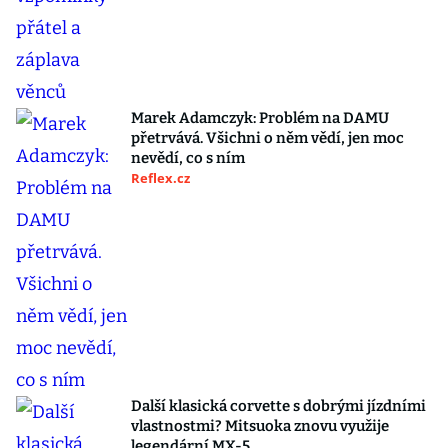
Marek Adamczyk: Problém na DAMU
přetrvává. Všichni o něm vědí, jen moc
nevědí, co s ním
Reflex.cz
Další klasická corvette s dobrými jízdními
vlastnostmi? Mitsuoka znovu využije
legendární MX-5