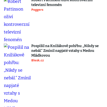
Robert Pattinson oživí kontroverzní
televizní fenomén
Poggers
Pospíšil na Knížákově pohřbu: „Nikdy se
nebál.“ Zmínil napjaté vztahy s Medou
Mládkovou
Blesk.cz