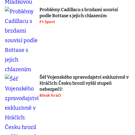
Problémy Cadillacu s brzdami souvisí
podle Bottase s jejich chlazením
F1 Sport
Šéf Vojenského zpravodajství exkluzivně v
Hráčích: Česku hrozil vyšší stupeň
nebezpečí!
Blesk hráči