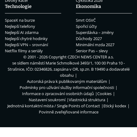
Divoký kačer
Cyklistika 2026
Technologie
Ekonomika
SpaceX na burze
Smrt OSVČ
Nejlepší telefony
Spořicí účty
Nejlepší AI zdarma
Superdávka – změny
Nejlepší chytré hodinky
Důchody 2027
Nejlepší VPN – srovnání
Minimální mzda 2027
Netflix filmy a seriály
Senior Pas – slevy
© 2001 - 2026 Copyright
CZECH NEWS CENTER a.s.
se sídlem náměstí Marie Schmolkové 3493/1, 100 00 Praha 10 -
Strašnice, IČO: 02346826, zapsána v OR, sp.zn. B 19490 a dodavatelé
obsahu
Autorská práva k publikovaným materiálům
Podmínky pro užívání služby informační společnosti
Informace o zpracování osobních údajů
Cookies
Nastavení soukromí
Vlastnická struktura
Jednotná kontaktní místa / Single Points of Contact
Etický kodex
Povinně zveřejňované informace