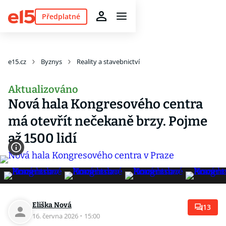
Předplatné
e15.cz
Byznys
Reality a stavebnictví
Aktualizováno
Nová hala Kongresového centra
má otevřít nečekaně brzy. Pojme
až 1500 lidí
Eliška Nová
13
16. června 2026
·
15:00