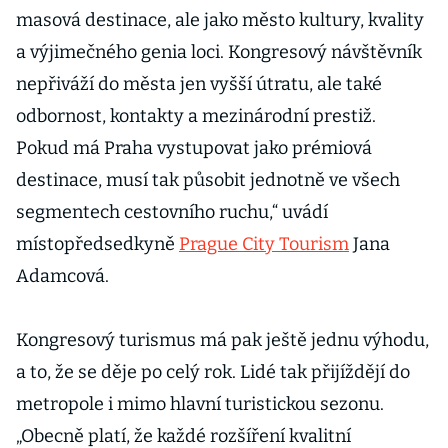
masová destinace, ale jako město kultury, kvality
a výjimečného genia loci. Kongresový návštěvník
nepřiváží do města jen vyšší útratu, ale také
odbornost, kontakty a mezinárodní prestiž.
Pokud má Praha vystupovat jako prémiová
destinace, musí tak působit jednotně ve všech
segmentech cestovního ruchu,“ uvádí
místopředsedkyně
Prague City Tourism
Jana
Adamcová.
Kongresový turismus má pak ještě jednu výhodu,
a to, že se děje po celý rok. Lidé tak přijíždějí do
metropole i mimo hlavní turistickou sezonu.
„Obecně platí, že každé rozšíření kvalitní