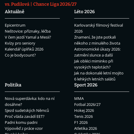
vs. Pudilová
Chance Liga 2026/27
Aktuálně
Léto 2026
Epicentrum
Karlovarský filmový festival
Neštovice: příznaky, léčba
2026
V čem jezdí Yamal a Mesii?
Znamení, že jste potkali
Kvízy pro seniory
někoho z minulého života
Kalendář úplňků 2026
Astronomické úkazy 2026:
Co je bodycount?
zatmění slunce a další
Jak obléci miminko při
vysokých teplotách?
Jak na dokonalé letní mojito
6 lehkých letních salátů
Politika
Sport 2026
Nová superdávka: kdo na ní
MMA
dosáhne?
Fotbal 2026/27
Sjezd sudetských Němců
Hokej 2026
Proč vláda zavádí EET?
Tenis 2026
Padni komu padni
F1 2026
Výpověď z práce vzor
Atletika 2026