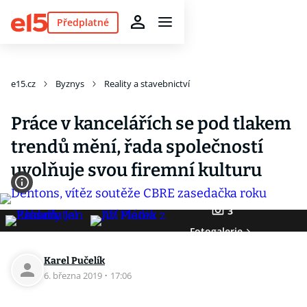
Předplatné
e15.cz
Byznys
Reality a stavebnictví
Práce v kancelářích se pod tlakem
trendů mění, řada společností
uvolňuje svou firemní kulturu
3
Fotogalerie
Karel Pučelík
6. března 2019
·
17:06