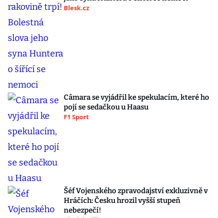
Blesk.cz
Câmara se vyjádřil ke spekulacím, které ho
pojí se sedačkou u Haasu
F1 Sport
Šéf Vojenského zpravodajství exkluzivně v
Hráčích: Česku hrozil vyšší stupeň
nebezpečí!