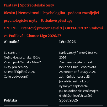
Fantasy
Spotřebitelské testy
Blesku
Nemovitosti
Psychologika - podcast rozbíjející
psychologické mýty
Fotbalové přestupy
ONLINE
Eventový prostor Level 9
OKTAGON 92: Szabová
vs. Pudilová
Chance Liga 2026/27
Aktuálně
Léto 2026
Epicentrum
Karlovarský filmový festival
Neštovice: příznaky, léčba
2026
V čem jezdí Yamal a Mesii?
Znamení, že jste potkali
Kvízy pro seniory
někoho z minulého života
Kalendář úplňků 2026
Astronomické úkazy 2026:
Co je bodycount?
zatmění slunce a další
Jak obléci miminko při
vysokých teplotách?
Jak na dokonalé letní mojito
6 lehkých letních salátů
Politika
Sport 2026