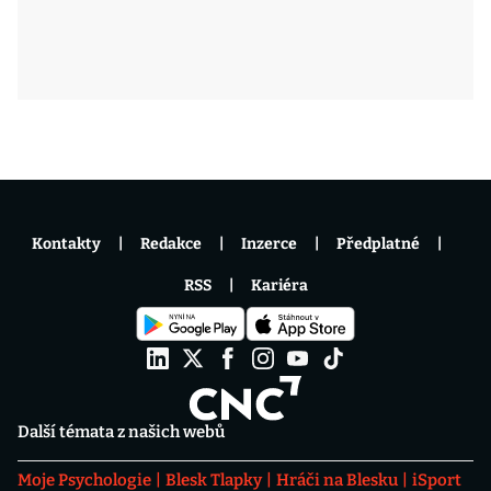
Kontakty
Redakce
Inzerce
Předplatné
RSS
Kariéra
Další témata z našich webů
Moje Psychologie
Blesk Tlapky
Hráči na Blesku
iSport