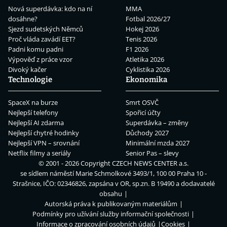
Nová superdávka: kdo na ní
MMA
dosáhne?
Fotbal 2026/27
Sjezd sudetských Němců
Hokej 2026
Proč vláda zavádí EET?
Tenis 2026
Padni komu padni
F1 2026
Výpověď z práce vzor
Atletika 2026
Divoký kačer
Cyklistika 2026
Technologie
Ekonomika
SpaceX na burze
Smrt OSVČ
Nejlepší telefony
Spořicí účty
Nejlepší AI zdarma
Superdávka – změny
Nejlepší chytré hodinky
Důchody 2027
Nejlepší VPN – srovnání
Minimální mzda 2027
Netflix filmy a seriály
Senior Pas – slevy
© 2001 - 2026 Copyright
CZECH NEWS CENTER a.s.
se sídlem náměstí Marie Schmolkové 3493/1, 100 00 Praha 10 -
Strašnice, IČO: 02346826, zapsána v OR, sp.zn. B 19490 a dodavatelé
obsahu
Autorská práva k publikovaným materiálům
Podmínky pro užívání služby informační společnosti
Informace o zpracování osobních údajů
Cookies