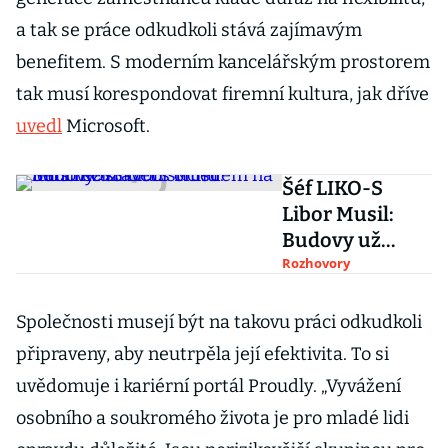
a tak se práce odkudkoli stává zajímavým
benefitem. S moderním kancelářským prostorem
tak musí korespondovat firemní kultura, jak dříve
uvedl
Microsoft.
Šéf LIKO-S
Libor Musil:
Budovy už
kvůli suchu
Rozhovory
musíme stavět
s ohledem na
Společnosti musejí být na takovu práci odkudkoli
letní režim
připraveny, aby neutrpěla její efektivita. To si
uvědomuje i kariérní portál Proudly. „Vyvážení
osobního a soukromého života je pro mladé lidi