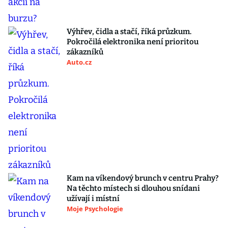
Výhřev, čidla a stačí, říká průzkum.
Pokročilá elektronika není prioritou
zákazníků
Auto.cz
Kam na víkendový brunch v centru Prahy?
Na těchto místech si dlouhou snídani
užívají i místní
Moje Psychologie