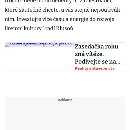
trochu méně honili benefity. Ti zaměstnanci,
které skutečně chcete, u vás stejně nejsou kvůli
nim. Investujte více času a energie do rozvoje
firemní kultury,“ radí Klusoň.
Zasedačka roku
zná vítěze.
Podívejte se na
nejlepší české
Reality a stavebnictví
kanceláře