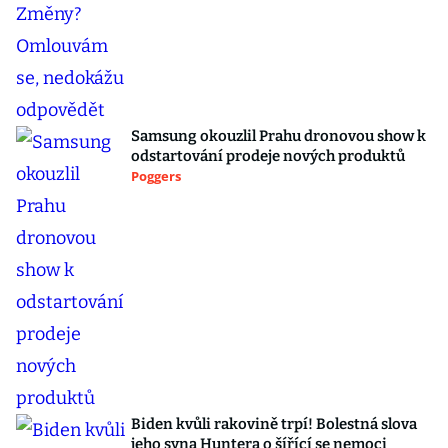
Samsung okouzlil Prahu dronovou show k
odstartování prodeje nových produktů
Poggers
Biden kvůli rakovině trpí! Bolestná slova
jeho syna Huntera o šířící se nemoci