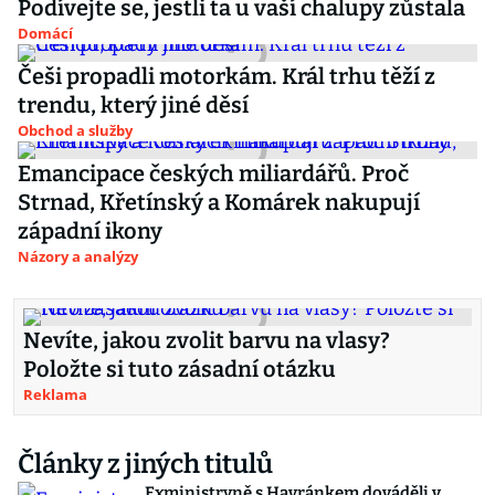
Podívejte se, jestli ta u vaší chalupy zůstala
Domácí
Češi propadli motorkám. Král trhu těží z
trendu, který jiné děsí
Obchod a služby
Emancipace českých miliardářů. Proč
Strnad, Křetínský a Komárek nakupují
západní ikony
Názory a analýzy
Nevíte, jakou zvolit barvu na vlasy?
Položte si tuto zásadní otázku
Reklama
Články z jiných titulů
Exministryně s Havránkem dováděli v