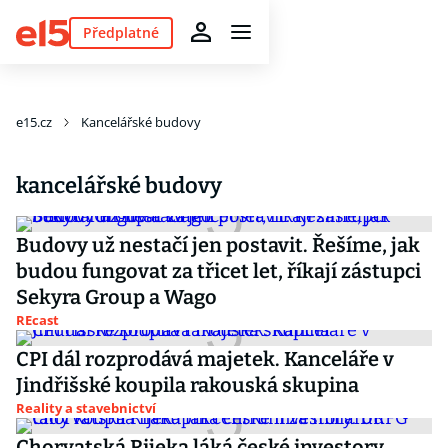
Předplatné
e15.cz
Kancelářské budovy
kancelářské budovy
Budovy už nestačí jen postavit. Řešíme, jak
budou fungovat za třicet let, říkají zástupci
Sekyra Group a Wago
REcast
CPI dál rozprodává majetek. Kanceláře v
Jindřišské koupila rakouská skupina
Reality a stavebnictví
Chorvatská Rijeka láká české investory.