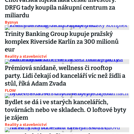
DRFG tady koupila nákupní centrum za
miliardu
Byznys
Trinity Banking Group kupuje pražský
komplex Riverside Karlín za 300 milionů
eur
Reality a stavebnictví
Prémiová snídaně, wellness či rooftop
party. Lidi čekají od kanceláří víc než židli a
stůl, říká Adam Zvada
FLOW
Bydlet se dá i ve starých kancelářích,
továrnách nebo ve skladech. O loftové byty
je zájem
Reality a stavebnictví