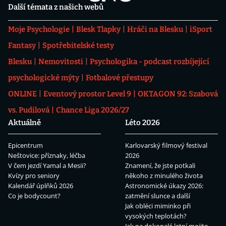
Další témata z našich webů
Moje Psychologie
Blesk Tlapky
Hráči na Blesku
iSport
Fantasy
Spotřebitelské testy
Blesku
Nemovitosti
Psychologika - podcast rozbíjející
psychologické mýty
Fotbalové přestupy
ONLINE
Eventový prostor Level 9
OKTAGON 92: Szabová
vs. Pudilová
Chance Liga 2026/27
Aktuálně
Léto 2026
Epicentrum
Karlovarský filmový festival
Neštovice: příznaky, léčba
2026
V čem jezdí Yamal a Mesii?
Znamení, že jste potkali
Kvízy pro seniory
někoho z minulého života
Kalendář úplňků 2026
Astronomické úkazy 2026:
Co je bodycount?
zatmění slunce a další
Jak obléci miminko při
vysokých teplotách?