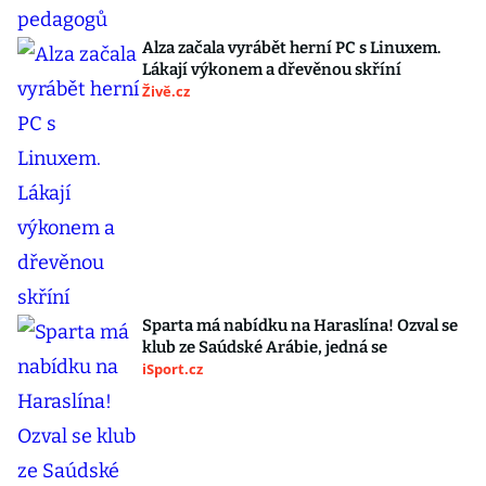
Alza začala vyrábět herní PC s Linuxem.
Lákají výkonem a dřevěnou skříní
Živě.cz
Sparta má nabídku na Haraslína! Ozval se
klub ze Saúdské Arábie, jedná se
iSport.cz