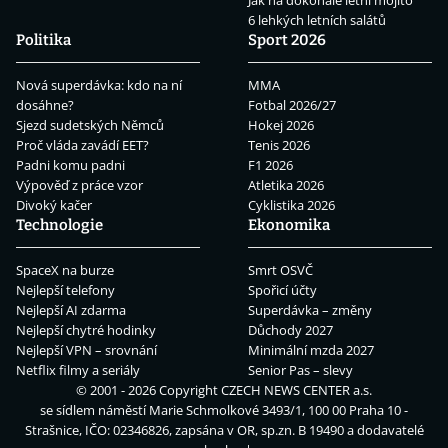
Jak na dokonalé letní mojito
6 lehkých letních salátů
Politika
Sport 2026
Nová superdávka: kdo na ní
MMA
dosáhne?
Fotbal 2026/27
Sjezd sudetských Němců
Hokej 2026
Proč vláda zavádí EET?
Tenis 2026
Padni komu padni
F1 2026
Výpověď z práce vzor
Atletika 2026
Divoký kačer
Cyklistika 2026
Technologie
Ekonomika
SpaceX na burze
Smrt OSVČ
Nejlepší telefony
Spořicí účty
Nejlepší AI zdarma
Superdávka – změny
Nejlepší chytré hodinky
Důchody 2027
Nejlepší VPN – srovnání
Minimální mzda 2027
Netflix filmy a seriály
Senior Pas – slevy
© 2001 - 2026 Copyright
CZECH NEWS CENTER a.s.
se sídlem náměstí Marie Schmolkové 3493/1, 100 00 Praha 10 -
Strašnice, IČO: 02346826, zapsána v OR, sp.zn. B 19490 a dodavatelé