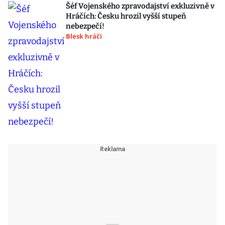
Šéf Vojenského zpravodajství exkluzivně v
Hráčích: Česku hrozil vyšší stupeň
nebezpečí!
Blesk hráči