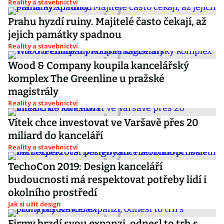
Reality a stavebnictví
Prahu hyzdí ruiny. Majitelé často čekají, až
jejich památky spadnou
Reality a stavebnictví
Wood & Company koupila kancelářský
komplex The Greenline u pražské
magistrály
Reality a stavebnictví
Vítek chce investovat ve Varšavě přes 20
miliard do kanceláří
Reality a stavebnictví
TechoCon 2019: Design kanceláří
budoucnosti má respektovat potřeby lidí i
okolního prostředí
Jak si užít design
Firmy brzdí svou expanzi, odnesl to trh s