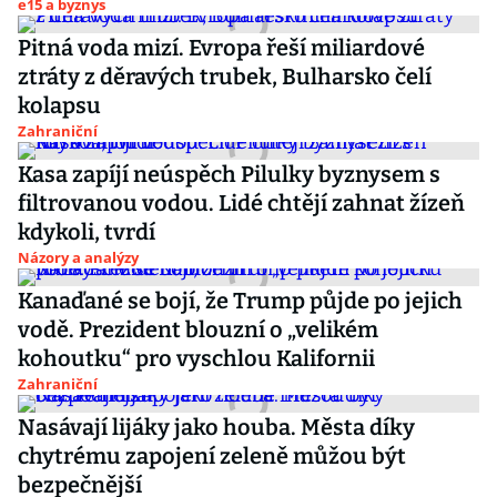
e15 a byznys
Pitná voda mizí. Evropa řeší miliardové
ztráty z děravých trubek, Bulharsko čelí
kolapsu
Zahraniční
Kasa zapíjí neúspěch Pilulky byznysem s
filtrovanou vodou. Lidé chtějí zahnat žízeň
kdykoli, tvrdí
Názory a analýzy
Kanaďané se bojí, že Trump půjde po jejich
vodě. Prezident blouzní o „velikém
kohoutku“ pro vyschlou Kalifornii
Zahraniční
Nasávají lijáky jako houba. Města díky
chytrému zapojení zeleně můžou být
bezpečnější