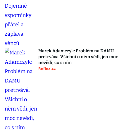
Marek Adamczyk: Problém na DAMU
přetrvává. Všichni o něm vědí, jen moc
nevědí, co s ním
Reflex.cz