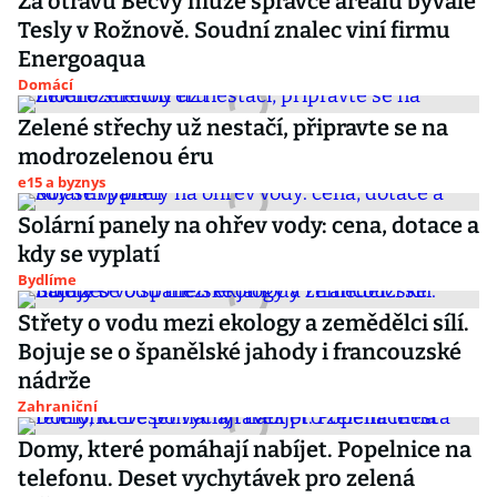
Za otravu Bečvy může správce areálu bývalé
Tesly v Rožnově. Soudní znalec viní firmu
Energoaqua
Domácí
Zelené střechy už nestačí, připravte se na
modrozelenou éru
e15 a byznys
Solární panely na ohřev vody: cena, dotace a
kdy se vyplatí
Bydlíme
Střety o vodu mezi ekology a zemědělci sílí.
Bojuje se o španělské jahody i francouzské
nádrže
Zahraniční
Domy, které pomáhají nabíjet. Popelnice na
telefonu. Deset vychytávek pro zelená