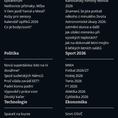
Epicentrum
Karlovarský filmový festival
Neštovice: příznaky, léčba
2026
V čem jezdí Yamal a Mesii?
Znamení, že jste potkali
Kvízy pro seniory
někoho z minulého života
Kalendář úplňků 2026
Astronomické úkazy 2026:
Co je bodycount?
zatmění slunce a další
Jak obléci miminko při
vysokých teplotách?
Jak na dokonalé letní mojito
6 lehkých letních salátů
Politika
Sport 2026
Nová superdávka: kdo na ní
MMA
dosáhne?
Fotbal 2026/27
Sjezd sudetských Němců
Hokej 2026
Proč vláda zavádí EET?
Tenis 2026
Padni komu padni
F1 2026
Výpověď z práce vzor
Atletika 2026
Divoký kačer
Cyklistika 2026
Technologie
Ekonomika
SpaceX na burze
Smrt OSVČ