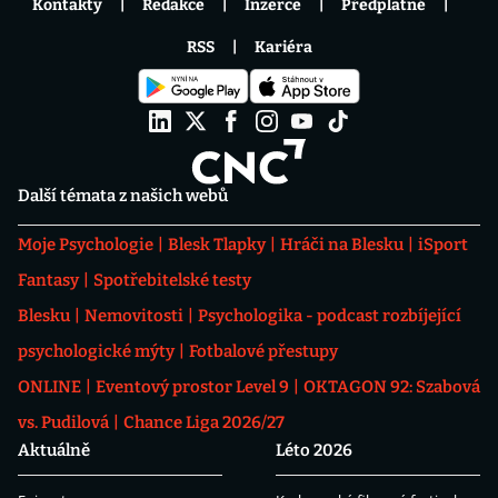
Kontakty
Redakce
Inzerce
Předplatné
RSS
Kariéra
Další témata z našich webů
Moje Psychologie
Blesk Tlapky
Hráči na Blesku
iSport
Fantasy
Spotřebitelské testy
Blesku
Nemovitosti
Psychologika - podcast rozbíjející
psychologické mýty
Fotbalové přestupy
ONLINE
Eventový prostor Level 9
OKTAGON 92: Szabová
vs. Pudilová
Chance Liga 2026/27
Aktuálně
Léto 2026