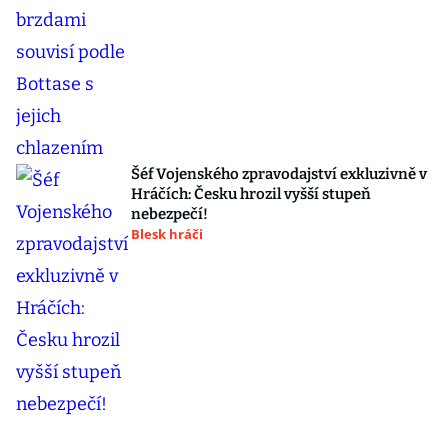
Šéf Vojenského zpravodajství exkluzivně v
Hráčích: Česku hrozil vyšší stupeň
nebezpečí!
Blesk hráči