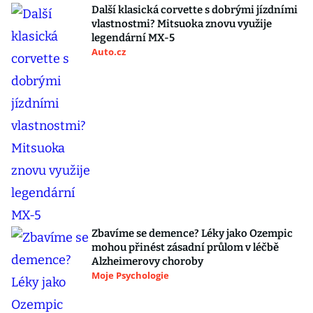
Další klasická corvette s dobrými jízdními
vlastnostmi? Mitsuoka znovu využije
legendární MX-5
Auto.cz
Zbavíme se demence? Léky jako Ozempic
mohou přinést zásadní průlom v léčbě
Alzheimerovy choroby
Moje Psychologie