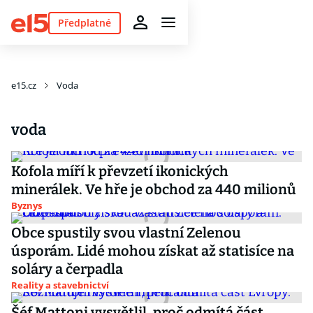
Předplatné
e15.cz
Voda
voda
Kofola míří k převzetí ikonických
minerálek. Ve hře je obchod za 440 milionů
Byznys
Obce spustily svou vlastní Zelenou
úsporám. Lidé mohou získat až statisíce na
soláry a čerpadla
Reality a stavebnictví
Šéf Mattoni vysvětlil, proč odmítá část