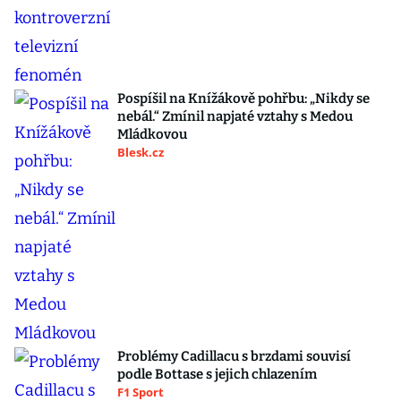
Pospíšil na Knížákově pohřbu: „Nikdy se
nebál.“ Zmínil napjaté vztahy s Medou
Mládkovou
Blesk.cz
Problémy Cadillacu s brzdami souvisí
podle Bottase s jejich chlazením
F1 Sport