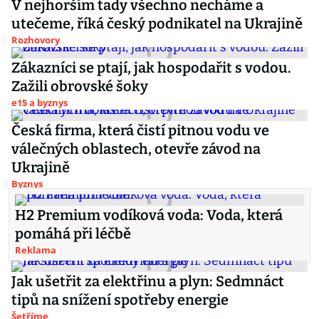
V nejhorším tady všechno necháme a
utečeme, říká český podnikatel na Ukrajině
Rozhovory
Zákazníci se ptají, jak hospodařit s vodou.
Zažili obrovské šoky
e15 a byznys
Česká firma, která čistí pitnou vodu ve
válečných oblastech, otevře závod na
Ukrajině
Byznys
H2 Premium vodíková voda: Voda, která
pomáhá při léčbě
Reklama
Jak ušetřit za elektřinu a plyn: Sedmnáct
tipů na snížení spotřeby energie
Šetříme