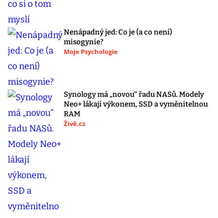
Nenápadný jed: Co je (a co není)
misogynie?
Moje Psychologie
Synology má „novou“ řadu NASů. Modely
Neo+ lákají výkonem, SSD a vyměnitelnou
RAM
Živě.cz