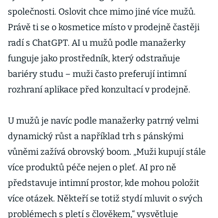
společnosti. Oslovit chce mimo jiné více mužů.
Právě ti se o kosmetice místo v prodejně častěji
radí s ChatGPT. AI u mužů podle manažerky
funguje jako prostředník, který odstraňuje
bariéry studu – muži často preferují intimní
rozhraní aplikace před konzultací v prodejně.
U mužů je navíc podle manažerky patrný velmi
dynamický růst a například trh s pánskými
vůněmi zažívá obrovský boom. „Muži kupují stále
více produktů péče nejen o pleť. AI pro ně
představuje intimní prostor, kde mohou položit
více otázek. Někteří se totiž stydí mluvit o svých
problémech s pletí s člověkem,“ vysvětluje