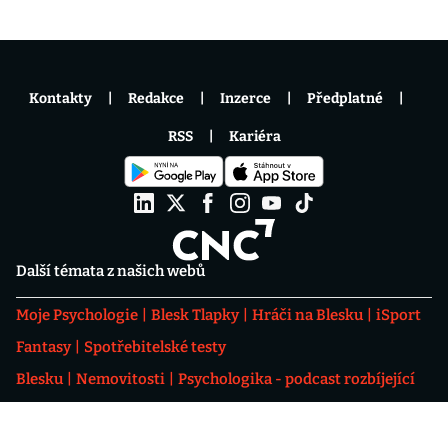
Kontakty
Redakce
Inzerce
Předplatné
RSS
Kariéra
Další témata z našich webů
Moje Psychologie
Blesk Tlapky
Hráči na Blesku
iSport
Fantasy
Spotřebitelské testy
Blesku
Nemovitosti
Psychologika - podcast rozbíjející
psychologické mýty
Fotbalové přestupy
ONLINE
Eventový prostor Level 9
OKTAGON 92: Szabová