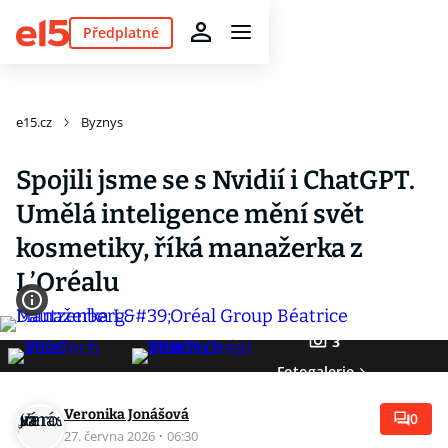
Předplatné
e15.cz
Byznys
Spojili jsme se s Nvidií i ChatGPT.
Umělá inteligence mění svět
kosmetiky, říká manažerka z
L’Oréalu
3
Fotogalerie
Veronika Jonášová
0
27. června 2026
·
06:30