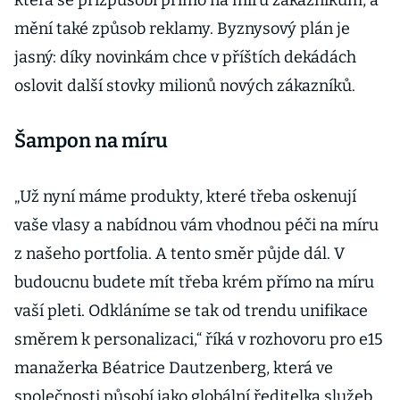
která se přizpůsobí přímo na míru zákazníkům, a
mění také způsob reklamy. Byznysový plán je
jasný: díky novinkám chce v příštích dekádách
oslovit další stovky milionů nových zákazníků.
Šampon na míru
„Už nyní máme produkty, které třeba oskenují
vaše vlasy a nabídnou vám vhodnou péči na míru
z našeho portfolia. A tento směr půjde dál. V
budoucnu budete mít třeba krém přímo na míru
vaší pleti. Odkláníme se tak od trendu unifikace
směrem k personalizaci,“ říká v rozhovoru pro e15
manažerka Béatrice Dautzenberg, která ve
společnosti působí jako globální ředitelka služeb