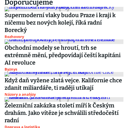
Doporučujeme
Supermoderní vlaky budou Praze i kraji k
ničemu bez nových kolejí, říká radní
Borecký
Rozhovory
Obchodní modely se hroutí, trh se
extrémně mění, předpovídají čeští kapitáni
AI revoluce
Byznys
Když daň vyžene zlatá vejce. Kalifornie chce
zdanit miliardáře, ti raději utíkají
Názory a analýzy
Železniční zakázka století míří k Českým
drahám. Jako vítěze je schválili středočeští
radní
Doprava a logistika