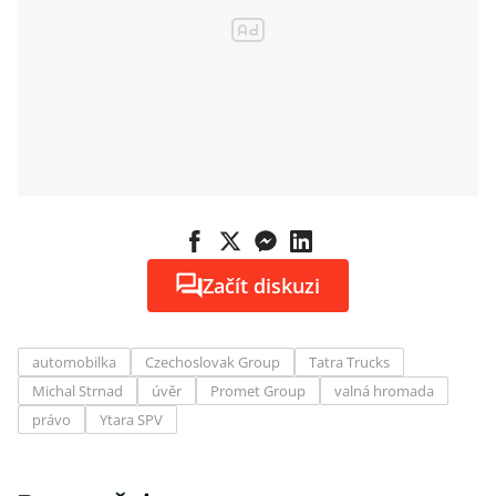
Začít diskuzi
automobilka
Czechoslovak Group
Tatra Trucks
Michal Strnad
úvěr
Promet Group
valná hromada
právo
Ytara SPV