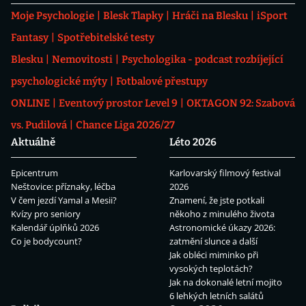
Moje Psychologie
Blesk Tlapky
Hráči na Blesku
iSport
Fantasy
Spotřebitelské testy
Blesku
Nemovitosti
Psychologika - podcast rozbíjející
psychologické mýty
Fotbalové přestupy
ONLINE
Eventový prostor Level 9
OKTAGON 92: Szabová
vs. Pudilová
Chance Liga 2026/27
Aktuálně
Léto 2026
Epicentrum
Karlovarský filmový festival
Neštovice: příznaky, léčba
2026
V čem jezdí Yamal a Mesii?
Znamení, že jste potkali
Kvízy pro seniory
někoho z minulého života
Kalendář úplňků 2026
Astronomické úkazy 2026:
Co je bodycount?
zatmění slunce a další
Jak obléci miminko při
vysokých teplotách?
Jak na dokonalé letní mojito
6 lehkých letních salátů