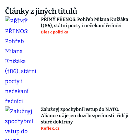
Články z jiných titulů
PŘÍMÝ PŘENOS: Pohřeb Milana Knížáka
(†86), státní pocty i nečekaní řečníci
Blesk politika
Zalužnyj zpochybnil vstup do NATO.
Aliance už je jen iluzí bezpečnosti, řídí ji
staré doktríny
Reflex.cz