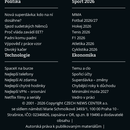
Politika
Sport 2026
Nová superdávka: kdo na ní
MMA
dosáhne?
Fotbal 2026/27
Sjezd sudetských Němců
Hokej 2026
Proč vláda zavádí EET?
Tenis 2026
Padni komu padni
F1 2026
Výpověď z práce vzor
Atletika 2026
Divoký kačer
Cyklistika 2026
Technologie
Ekonomika
SpaceX na burze
Temu a clo
Nejlepší telefony
Spořicí účty
Nejlepší AI zdarma
Superdávka – změny
Nejlepší chytré hodinky
Chybějící roky k důchodu
Nejlepší VPN – srovnání
Minimální mzda 2027
Netflix filmy a seriály
Vedro v práci
© 2001 - 2026 Copyright
CZECH NEWS CENTER a.s.
se sídlem náměstí Marie Schmolkové 3493/1, 100 00 Praha 10 -
Strašnice, IČO: 02346826, zapsána v OR, sp.zn. B 19490 a dodavatelé
obsahu
Autorská práva k publikovaným materiálům