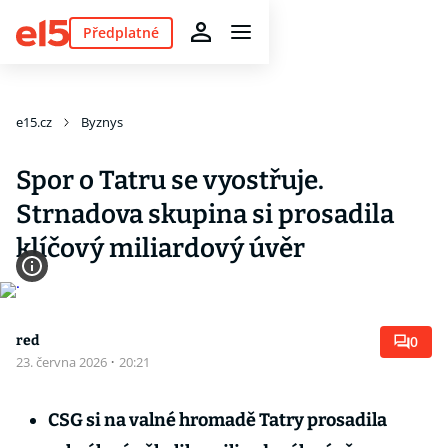
Předplatné
e15.cz
Byznys
Spor o Tatru se vyostřuje.
Strnadova skupina si prosadila
klíčový miliardový úvěr
red
0
23. června 2026
·
20:21
CSG si na valné hromadě Tatry prosadila