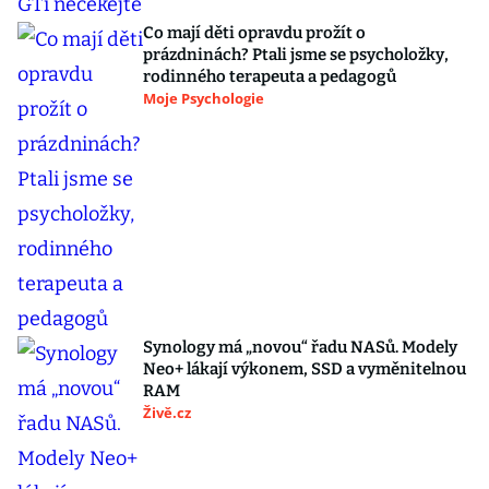
Co mají děti opravdu prožít o
prázdninách? Ptali jsme se psycholožky,
rodinného terapeuta a pedagogů
Moje Psychologie
Synology má „novou“ řadu NASů. Modely
Neo+ lákají výkonem, SSD a vyměnitelnou
RAM
Živě.cz