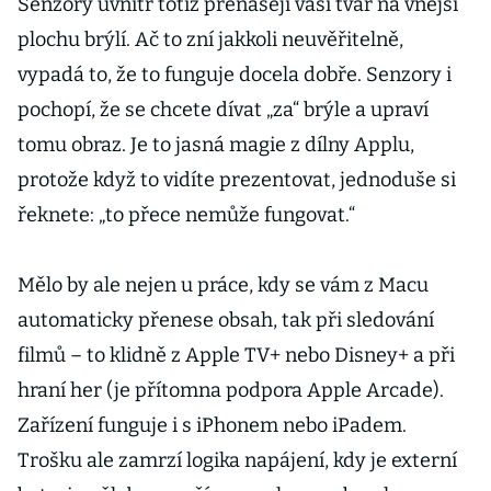
Senzory uvnitř totiž přenášejí vaši tvář na vnější
plochu brýlí. Ač to zní jakkoli neuvěřitelně,
vypadá to, že to funguje docela dobře. Senzory i
pochopí, že se chcete dívat „za“ brýle a upraví
tomu obraz. Je to jasná magie z dílny Applu,
protože když to vidíte prezentovat, jednoduše si
řeknete: „to přece nemůže fungovat.“
Mělo by ale nejen u práce, kdy se vám z Macu
automaticky přenese obsah, tak při sledování
filmů – to klidně z Apple TV+ nebo Disney+ a při
hraní her (je přítomna podpora Apple Arcade).
Zařízení funguje i s iPhonem nebo iPadem.
Trošku ale zamrzí logika napájení, kdy je externí