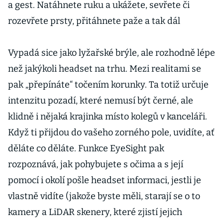
a gest. Natáhnete ruku a ukážete, sevřete či
rozevřete prsty, přitáhnete paže a tak dál
Vypadá sice jako lyžařské brýle, ale rozhodně lépe
než jakýkoli headset na trhu. Mezi realitami se
pak „přepínáte“ točením korunky. Ta totiž určuje
intenzitu pozadí, které nemusí být černé, ale
klidně i nějaká krajinka místo kolegů v kanceláři.
Když ti přijdou do vašeho zorného pole, uvidíte, ať
děláte co děláte. Funkce EyeSight pak
rozpoznává, jak pohybujete s očima a s její
pomocí i okolí pošle headset informaci, jestli je
vlastně vidíte (jakože byste měli, starají se o to
kamery a LiDAR skenery, které zjistí jejich