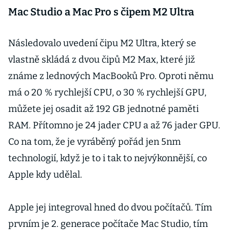
naznačují úniky
Mac Studio a Mac Pro s čipem M2 Ultra
a praxe
Následovalo uvedení čipu M2 Ultra, který se
vlastně skládá z dvou čipů M2 Max, které již
známe z lednových MacBooků Pro. Oproti němu
má o 20 % rychlejší CPU, o 30 % rychlejší GPU,
můžete jej osadit až 192 GB jednotné paměti
RAM. Přítomno je 24 jader CPU a až 76 jader GPU.
Co na tom, že je vyráběný pořád jen 5nm
technologií, když je to i tak to nejvýkonnější, co
Apple kdy udělal.
Apple jej integroval hned do dvou počítačů. Tím
prvním je 2. generace počítače Mac Studio, tím