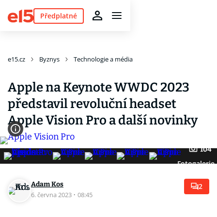
Předplatné
e15.cz
Byznys
Technologie a média
Apple na Keynote WWDC 2023
představil revoluční headset
Apple Vision Pro a další novinky
104
Fotogalerie
Adam Kos
2
6. června 2023
·
08:45