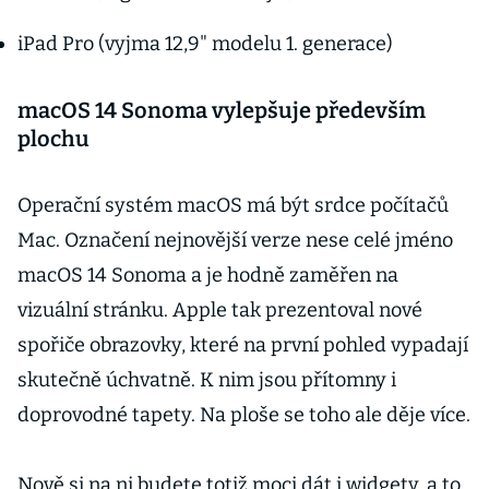
iPad Pro (vyjma 12,9" modelu 1. generace)
macOS 14 Sonoma vylepšuje především
plochu
Operační systém macOS má být srdce počítačů
Mac. Označení nejnovější verze nese celé jméno
macOS 14 Sonoma a je hodně zaměřen na
vizuální stránku. Apple tak prezentoval nové
spořiče obrazovky, které na první pohled vypadají
skutečně úchvatně. K nim jsou přítomny i
doprovodné tapety. Na ploše se toho ale děje více.
Nově si na ni budete totiž moci dát i widgety, a to