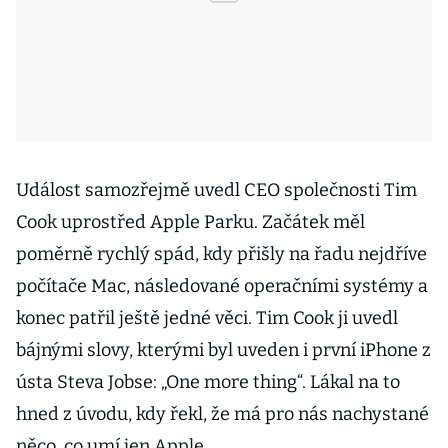
Událost samozřejmě uvedl CEO společnosti Tim
Cook uprostřed Apple Parku. Začátek měl
poměrně rychlý spád, kdy přišly na řadu nejdříve
počítače Mac, následované operačními systémy a
konec patřil ještě jedné věci. Tim Cook ji uvedl
bájnými slovy, kterými byl uveden i první iPhone z
ústa Steva Jobse: „One more thing“. Lákal na to
hned z úvodu, kdy řekl, že má pro nás nachystané
něco, co umí jen Apple.