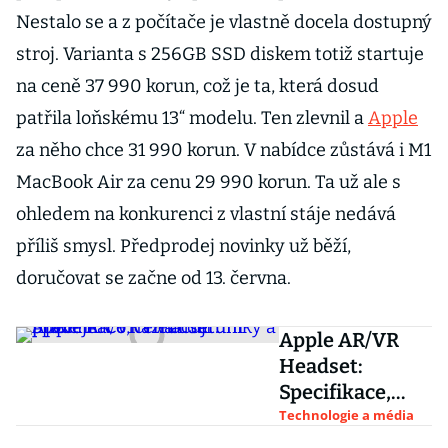
Nestalo se a z počítače je vlastně docela dostupný
stroj. Varianta s 256GB SSD diskem totiž startuje
na ceně 37 990 korun, což je ta, která dosud
patřila loňskému 13“ modelu. Ten zlevnil a
Apple
za něho chce 31 990 korun. V nabídce zůstává i M1
MacBook Air za cenu 29 990 korun. Ta už ale s
ohledem na konkurenci z vlastní stáje nedává
příliš smysl. Předprodej novinky už běží,
doručovat se začne od 13. června.
Apple AR/VR
Headset:
Specifikace,
cena i datum
Technologie a média
prodeje. Co