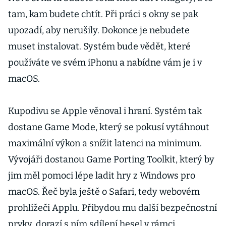
tam, kam budete chtít. Při práci s okny se pak
upozadí, aby nerušily. Dokonce je nebudete
muset instalovat. Systém bude vědět, které
používáte ve svém iPhonu a nabídne vám je i v
macOS.
Kupodivu se Apple věnoval i hraní. Systém tak
dostane Game Mode, který se pokusí vytáhnout
maximální výkon a snížit latenci na minimum.
Vývojáři dostanou Game Porting Toolkit, který by
jim měl pomoci lépe ladit hry z Windows pro
macOS. Řeč byla ještě o Safari, tedy webovém
prohlížeči Applu. Přibydou mu další bezpečnostní
prvky, dorazí s ním sdílení hesel v rámci