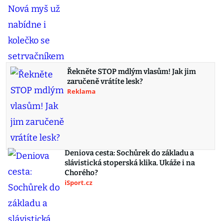
Řekněte STOP mdlým vlasům! Jak jim
zaručeně vrátíte lesk?
Reklama
Deniova cesta: Sochůrek do základu a
slávistická stoperská klika. Ukáže i na
Chorého?
iSport.cz