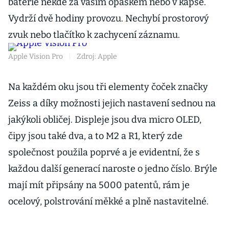
baterie někde za vaším opaskem nebo v kapse.
Vydrží dvě hodiny provozu. Nechybí prostorový
zvuk nebo tlačítko k zachycení záznamu.
Apple Vision Pro
|
Zdroj: Apple
Na každém oku jsou tři elementy čoček značky
Zeiss a díky možnosti jejich nastavení sednou na
jakýkoli obličej. Displeje jsou dva micro OLED,
čipy jsou také dva, a to M2 a R1, který zde
společnost použila poprvé a je evidentní, že s
každou další generací naroste o jedno číslo. Brýle
mají mít připsány na 5000 patentů, rám je
ocelový, polstrování měkké a plně nastavitelné.