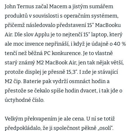
John Ternus začal Macem a jistým sumářem
produktů v souvislosti s operačním systémem,
přičemž následovalo představení 15“ MacBooku
Air. Dle slov Applu je to nejtenčí 15“ laptop, který
ale moc invence nepřináší, i když je údajně o 40 %
tenčí než běžná PC konkurence. Je to vlastně
starý známý M2 MacBook Air, jen tak nějak větší,
protože displej je přesně 15,3“. I zde je stávající
M2 čip. Baterie pak vydrží osmnáct hodin a
přestože se čekalo spíše hodin dvacet, i tak jde o
úctyhodné číslo.
Velkým překvapením je ale cena. U ní se totiž
předpokládalo, že ji společnost pěkně „osolí“.