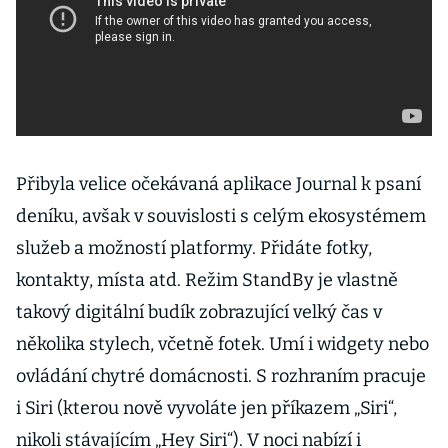
Přibyla velice očekávaná aplikace Journal k psaní
deníku, avšak v souvislosti s celým ekosystémem
služeb a možností platformy. Přidáte fotky,
kontakty, místa atd. Režim StandBy je vlastně
takový digitální budík zobrazující velký čas v
několika stylech, včetně fotek. Umí i widgety nebo
ovládání chytré domácnosti. S rozhraním pracuje
i Siri (kterou nově vyvoláte jen příkazem „Siri“,
nikoli stávajícím „Hey Siri“). V noci nabízí i