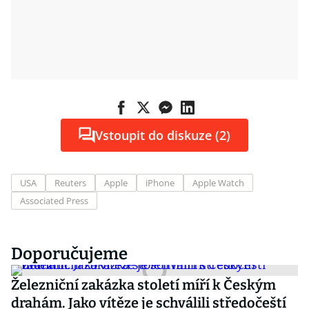
Vstoupit do diskuze (2)
USA
Reuters
Apple
iPhone
Apple Watch
Associated Press
Doporučujeme
Železniční zakázka století míří k Českým
drahám. Jako vítěze je schválili středočeští