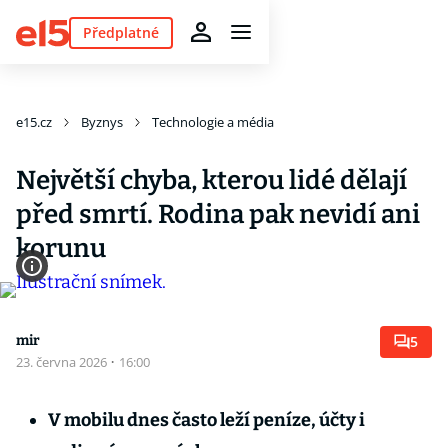
Předplatné
e15.cz
Byznys
Technologie a média
Největší chyba, kterou lidé dělají
před smrtí. Rodina pak nevidí ani
korunu
mir
5
23. června 2026
·
16:00
V mobilu dnes často leží peníze, účty i