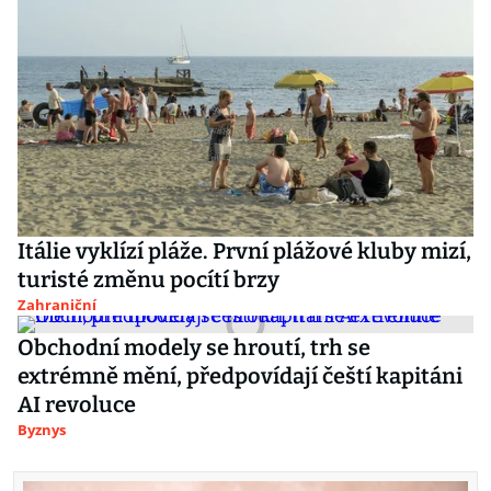
Itálie vyklízí pláže. První plážové kluby mizí,
turisté změnu pocítí brzy
Zahraniční
Obchodní modely se hroutí, trh se
extrémně mění, předpovídají čeští kapitáni
AI revoluce
Byznys