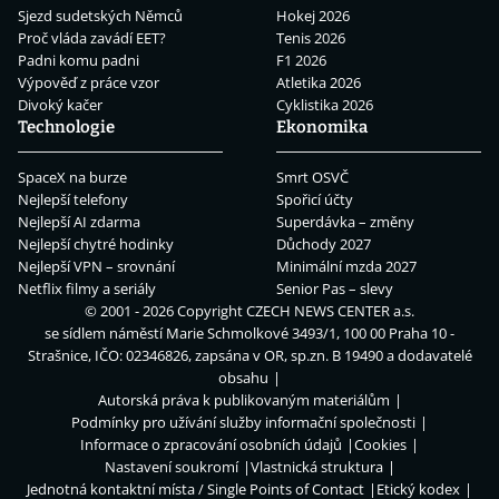
Sjezd sudetských Němců
Hokej 2026
Proč vláda zavádí EET?
Tenis 2026
Padni komu padni
F1 2026
Výpověď z práce vzor
Atletika 2026
Divoký kačer
Cyklistika 2026
Technologie
Ekonomika
SpaceX na burze
Smrt OSVČ
Nejlepší telefony
Spořicí účty
Nejlepší AI zdarma
Superdávka – změny
Nejlepší chytré hodinky
Důchody 2027
Nejlepší VPN – srovnání
Minimální mzda 2027
Netflix filmy a seriály
Senior Pas – slevy
© 2001 - 2026 Copyright
CZECH NEWS CENTER a.s.
se sídlem náměstí Marie Schmolkové 3493/1, 100 00 Praha 10 -
Strašnice, IČO: 02346826, zapsána v OR, sp.zn. B 19490 a dodavatelé
obsahu
Autorská práva k publikovaným materiálům
Podmínky pro užívání služby informační společnosti
Informace o zpracování osobních údajů
Cookies
Nastavení soukromí
Vlastnická struktura
Jednotná kontaktní místa / Single Points of Contact
Etický kodex