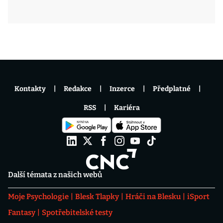
Kontakty
Redakce
Inzerce
Předplatné
RSS
Kariéra
Další témata z našich webů
Moje Psychologie
Blesk Tlapky
Hráči na Blesku
iSport
Fantasy
Spotřebitelské testy