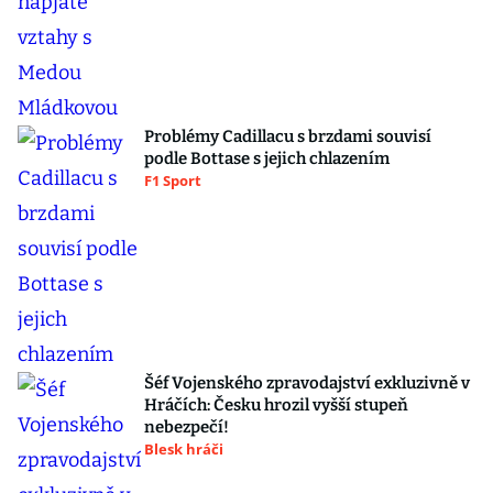
Problémy Cadillacu s brzdami souvisí
podle Bottase s jejich chlazením
F1 Sport
Šéf Vojenského zpravodajství exkluzivně v
Hráčích: Česku hrozil vyšší stupeň
nebezpečí!
Blesk hráči