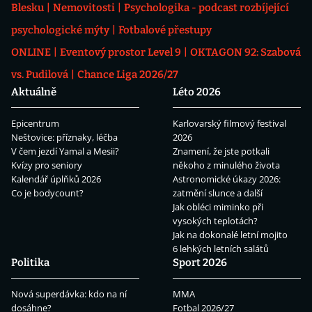
Blesku
Nemovitosti
Psychologika - podcast rozbíjející
psychologické mýty
Fotbalové přestupy
ONLINE
Eventový prostor Level 9
OKTAGON 92: Szabová
vs. Pudilová
Chance Liga 2026/27
Aktuálně
Léto 2026
Epicentrum
Karlovarský filmový festival
Neštovice: příznaky, léčba
2026
V čem jezdí Yamal a Mesii?
Znamení, že jste potkali
Kvízy pro seniory
někoho z minulého života
Kalendář úplňků 2026
Astronomické úkazy 2026:
Co je bodycount?
zatmění slunce a další
Jak obléci miminko při
vysokých teplotách?
Jak na dokonalé letní mojito
6 lehkých letních salátů
Politika
Sport 2026
Nová superdávka: kdo na ní
MMA
dosáhne?
Fotbal 2026/27