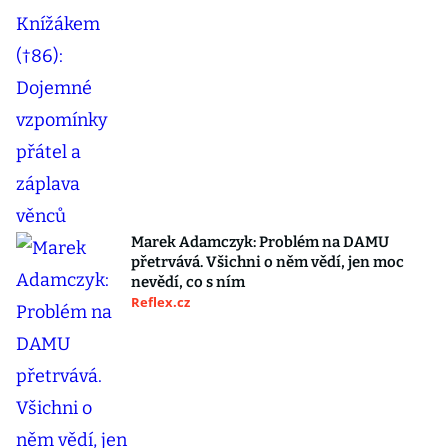
Marek Adamczyk: Problém na DAMU
přetrvává. Všichni o něm vědí, jen moc
nevědí, co s ním
Reflex.cz