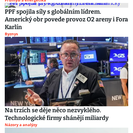
Průmysl a energetika
PPF spojila síly s globálním lídrem.
Americký obr povede provoz O2 areny i Fora
Karlín
Byznys
Na trzích se děje něco nezvyklého.
Technologické firmy shánějí miliardy
Názory a analýzy