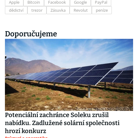
Apple
Bitcoin
Facebook
Google
PayPal
dědictví
trezor
Zásuvka
Revolut
peníze
Doporučujeme
Potenciální zachránce Soleku zrušil
nabídku. Zadlužené solární společnosti
hrozí konkurz