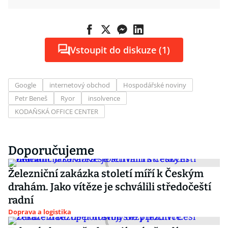
Vstoupit do diskuze (1)
Google
internetový obchod
Hospodářské noviny
Petr Beneš
Ryor
insolvence
KODAŇSKÁ OFFICE CENTER
Doporučujeme
Železniční zakázka století míří k Českým
drahám. Jako vítěze je schválili středočeští
radní
Doprava a logistika