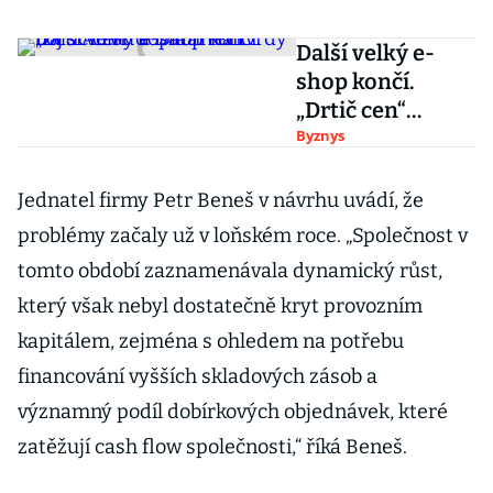
Další velký e-
shop končí.
„Drtič cen“
doplatil na tvrdý
Byznys
boj s Alzou
a Datartem
Jednatel firmy Petr Beneš v návrhu uvádí, že
problémy začaly už v loňském roce. „Společnost v
tomto období zaznamenávala dynamický růst,
který však nebyl dostatečně kryt provozním
kapitálem, zejména s ohledem na potřebu
financování vyšších skladových zásob a
významný podíl dobírkových objednávek, které
zatěžují cash flow společnosti,“ říká Beneš.