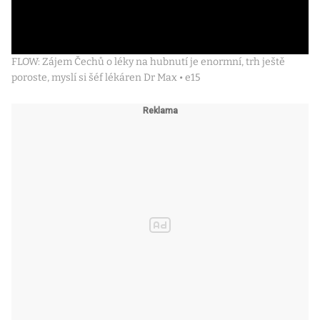
FLOW: Zájem Čechů o léky na hubnutí je enormní, trh ještě
poroste, myslí si šéf lékáren Dr Max • e15