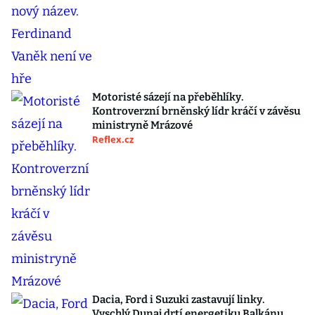
Motoristé sázejí na přeběhlíky.
Kontroverzní brněnský lídr kráčí v závěsu
ministryně Mrázové
Reflex.cz
Dacia, Ford i Suzuki zastavují linky.
Vyschlý Dunaj drtí energetiku Balkánu