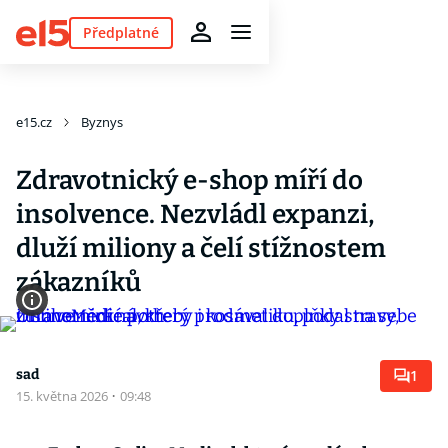
Předplatné
e15.cz
Byznys
Zdravotnický e-shop míří do
insolvence. Nezvládl expanzi,
dluží miliony a čelí stížnostem
zákazníků
sad
1
15. května 2026
·
09:48