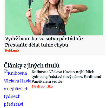
Vydrží vám barva sotva pár týdnů?
Přestaňte dělat tuhle chybu
Reklama
Články z jiných titulů
Knihovna Václava Havla v nejbližších
týdnech představí nový název. Ferdinand
Vaněk není ve hře
Blesk politika