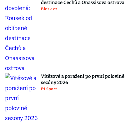
destinace Čechů a Onassisova ostrova
Blesk.cz
Vítězové a poražení po první polovině
sezóny 2026
F1 Sport
Šéf Vojenského zpravodajství exkluzivně v
Hráčích: Česku hrozil vyšší stupeň
nebezpečí!