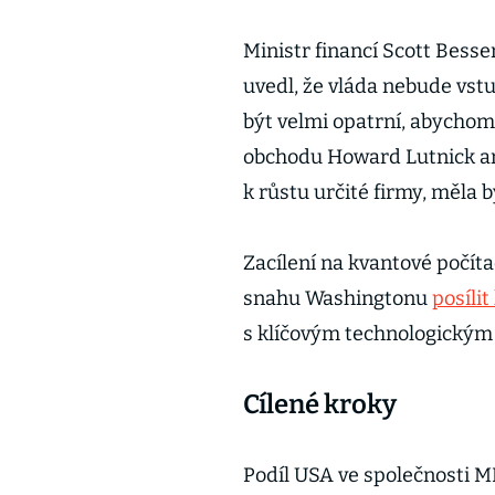
Ministr financí Scott Bess
uvedl, že vláda nebude vst
být velmi opatrní, abychom 
obchodu Howard Lutnick ar
k růstu určité firmy, měla by
Zacílení na kvantové počíta
snahu Washingtonu
posíli
s klíčovým technologický
Cílené kroky
Podíl USA ve společnosti M