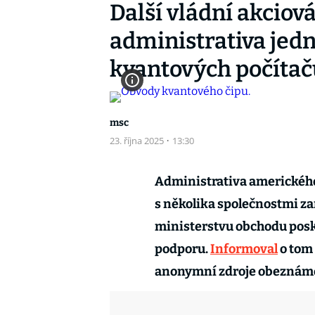
Další vládní akcio
administrativa jedn
kvantových počítač
msc
23. října 2025
·
13:30
Administrativa americkéh
s několika společnostmi z
ministerstvu obchodu posk
podporu.
Informoval
o tom 
anonymní zdroje obeznáme