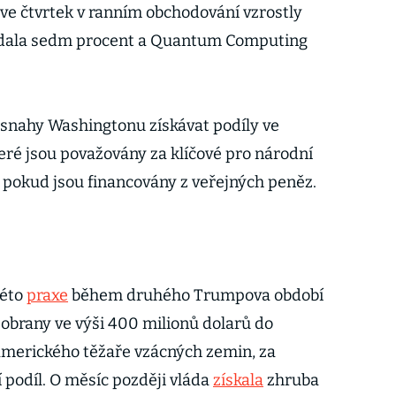
ve čtvrtek v ranním obchodování vzrostly
přidala sedm procent a Quantum Computing
snahy Washingtonu získávat podíly ve
eré jsou považovány za klíčové pro národní
pokud jsou financovány z veřejných peněz.
této
praxe
během druhého Trumpova období
 obrany ve výši 400 milionů dolarů do
amerického těžaře vzácných zemin, za
 podíl. O měsíc později vláda
získala
zhruba