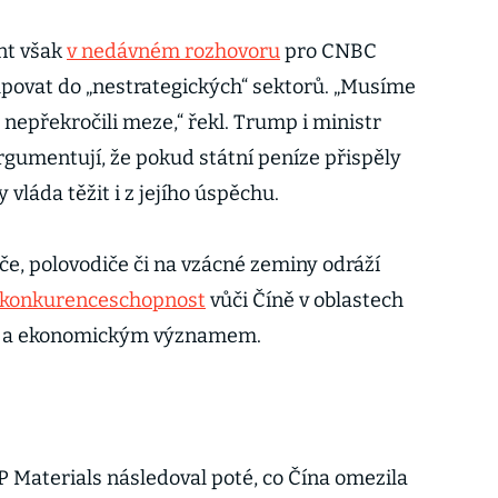
ent však
v nedávném rozhovoru
pro CNBC
upovat do „nestrategických“ sektorů. „Musíme
nepřekročili meze,“ řekl. Trump i ministr
gumentují, že pokud státní peníze přispěly
 vláda těžit i z jejího úspěchu.
če, polovodiče či na vzácné zeminy odráží
t konkurenceschopnost
vůči Číně v oblastech
m a ekonomickým významem.
P Materials následoval poté, co Čína omezila