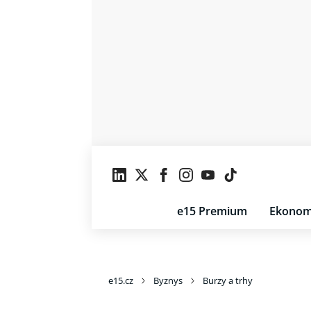
e15 Premium
Ekonom
e15.cz
Byznys
Burzy a trhy