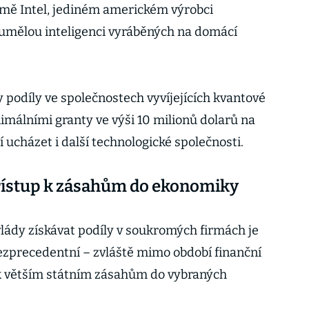
irmě Intel, jediném americkém výrobci
 umělou inteligenci vyráběných na domácí
y podíly ve společnostech vyvíjejících kvantové
imálními granty ve výši 10 milionů dolarů na
í ucházet i další technologické společnosti.
ístup k zásahům do ekonomiky
lády získávat podíly v soukromých firmách je
bezprecedentní – zvláště mimo období finanční
 k větším státním zásahům do vybraných