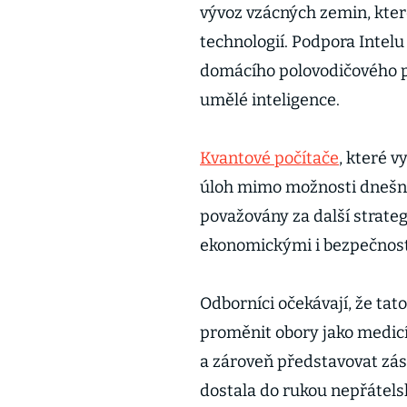
vývoz vzácných zemin, kte
technologií. Podpora Intelu
domácího polovodičového pr
umělé inteligence.
Kvantové počítače
, které 
úloh mimo možnosti dnešní
považovány za další strate
ekonomickými i bezpečnos
Odborníci očekávají, že tat
proměnit obory jako medicín
a zároveň představovat zás
dostala do rukou nepřátels