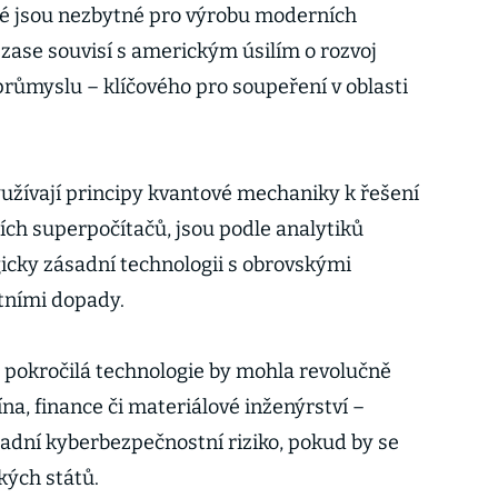
ré jsou nezbytné pro výrobu moderních
 zase souvisí s americkým úsilím o rozvoj
ůmyslu – klíčového pro soupeření v oblasti
využívají principy kvantové mechaniky k řešení
ch superpočítačů, jsou podle analytiků
gicky zásadní technologii s obrovskými
tními dopady.
o pokročilá technologie by mohla revolučně
a, finance či materiálové inženýrství –
adní kyberbezpečnostní riziko, pokud by se
kých států.