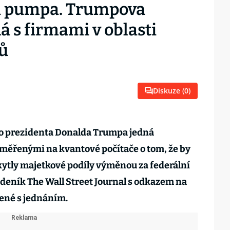
vá pumpa. Trumpova
á s firmami v oblasti
ů
Diskuze (
0
)
o prezidenta Donalda Trumpa jedná
aměřenými na kvantové počítače o tom, že by
ytly majetkové podíly výměnou za federální
deník The Wall Street Journal s odkazem na
né s jednáním.