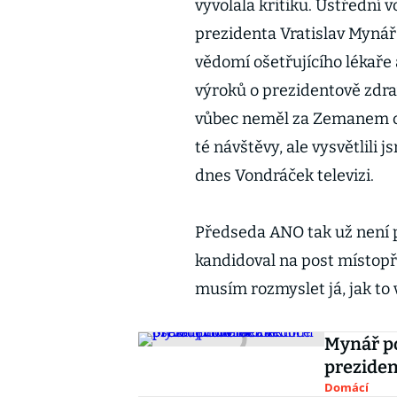
vyvolala kritiku. Ústřední 
prezidenta Vratislav Mynář
vědomí ošetřujícího lékaře
výroků o prezidentově zdra
vůbec neměl za Zemanem cho
té návštěvy, ale vysvětlili j
dnes Vondráček televizi.
Předseda ANO tak už není p
kandidoval na post místopř
musím rozmyslet já, jak to 
Mynář p
preziden
Domácí