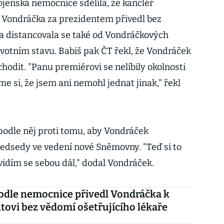
vojenská nemocnice sdělila, že kancléř
 Vondráčka za prezidentem přivedl bez
 a distancovala se také od Vondráčkových
votním stavu. Babiš pak ČT řekl, že Vondráček
dit. "Panu premiérovi se nelíbily okolnosti
sme si, že jsem ani nemohl jednat jinak," řekl
odle něj proti tomu, aby Vondráček
edsedy ve vedení nové Sněmovny. "Teď si to
vidím se sebou dál," dodal Vondráček.
odle nemocnice přivedl Vondráčka k
tovi bez vědomí ošetřujícího lékaře