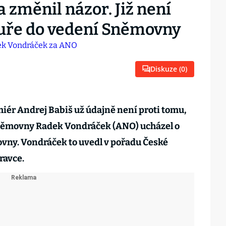
 změnil názor. Již není
tuře do vedení Sněmovny
Diskuze (
0
)
iér Andrej Babiš už údajně není proti tomu,
Sněmovny Radek Vondráček (ANO) ucházel o
ny. Vondráček to uvedl v pořadu České
ravce.