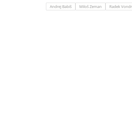
Andrej Babiš
Miloš Zeman
Radek Vondr