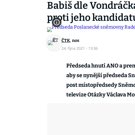
Babiš dle Vondráčka
proti jeho kandida
,
ČTK
nos
24. října 2021
·
13:36
Předseda hnutí ANO a prem
aby se nynější předseda 
post místopředsedy Sněmov
televize Otázky Václava Mo