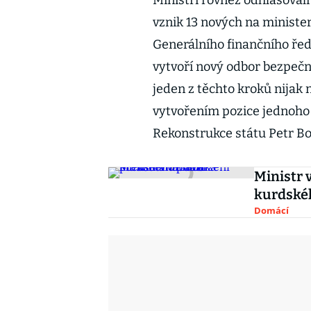
Ministři rovněž odhlasoval
vznik 13 nových na ministe
Generálního finančního ředit
vytvoří nový odbor bezpečn
jeden z těchto kroků nijak 
vytvořením pozice jednoho
Rekonstrukce státu Petr B
Ministr 
kurdskéh
Domácí