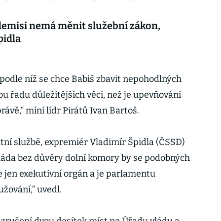
demisi nemá měnit služební zákon,
pidla
 podle níž se chce Babiš zbavit nepohodlných
lou řadu důležitějších věcí, než je upevňování
rávě,“ míní lídr Pirátů Ivan Bartoš.
átní službě, expremiér Vladimír Špidla (ČSSD)
láda bez důvěry dolní komory by se podobných
e jen exekutivní orgán a je parlamentu
užování,“ uvedl.