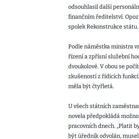
odsouhlasil další personá
finančním ředitelství. Opozi
spolek Rekonstrukce státu.
Podle náměstka ministra vn
řízení a zpřísní služební h
dvoukolové. V obou se počít
zkušeností z řídících funkc
měla být čtyřletá.
U všech státních zaměstnanc
novela předpokládá možnos
pracovních dnech. „Platit 
být úředník odvolán, musel 