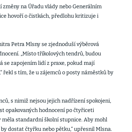
lní změny na Úřadu vlády nebo Generálním
ce hovoří o čistkách, předlohu kritizuje i
itra Petra Mlsny se zjednoduší výběrová
odnocení. „Místo tříkolových tendrů, budou
á se zapojením lidí z praxe, pokud mají
í,“ řekl s tím, že u zájemců o posty náměstků by
ů, s nimiž nejsou jejich nadřízení spokojeni,
t opakovaných hodnocení po čtyřiceti
by měla standardní školní stupnice. Aby mohl
by dostat čtyřku nebo pětku,“ upřesnil Mlsna.