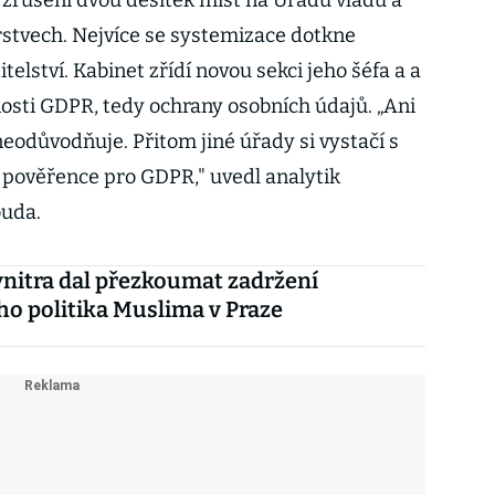
i zrušení dvou desítek míst na Úřadu vládu a
rstvech. Nejvíce se systemizace dotkne
elství. Kabinet zřídí novou sekci jeho šéfa a a
osti GDPR, tedy ochrany osobních údajů. „Ani
neodůvodňuje. Přitom jiné úřady si vystačí s
 pověřence pro GDPR," uvedl analytik
ouda.
vnitra dal přezkoumat zadržení
o politika Muslima v Praze