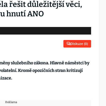
a řešit důležitější věci,
vu hnutí ANO
Diskuze (
0
)
 změny služebního zákona. Hlavně náměstci by
olatelní. Kromě opozičních stran kritizují
nizace.