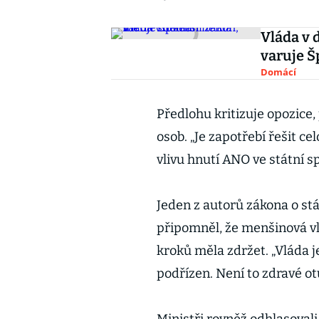
Vláda v 
varuje Š
Domácí
Předlohu kritizuje opozice,
osob. „Je zapotřebí řešit ce
vlivu hnutí ANO ve státní sp
Jeden z autorů zákona o st
připomněl, že menšinová v
kroků měla zdržet. „Vláda j
podřízen. Není to zdravé ot