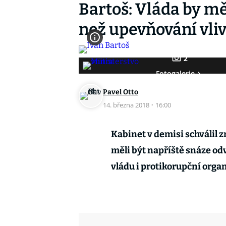
Bartoš: Vláda by měl
než upevňování vli
2
Fotogalerie
Pavel Otto
14. března 2018
·
16:00
Kabinet v demisi schválil
měli být napříště snáze odv
vládu i protikorupční orga