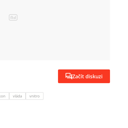
Začít diskuzi
kon
vláda
vnitro