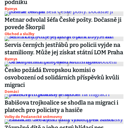
podniku
Byznys
Metnar odvolal šéfa České pošty. Dočasně ji
povede Škorpil
Obchod a služby
Servis černých jestřábů pro policii vyjde na
stamiliony. Může jej získat státní LOM Praha
Byznys
Česko požádá Evropskou komisi o
osvobození od solidárních příspěvků kvůli
migraci
Domácí
Babišova trojkoalice se shodla na migraci i
platech pro policisty a hasiče
Volby do Poslanecké sněmovny
Zázračné dítě a jeho ostrý hlídací pes.