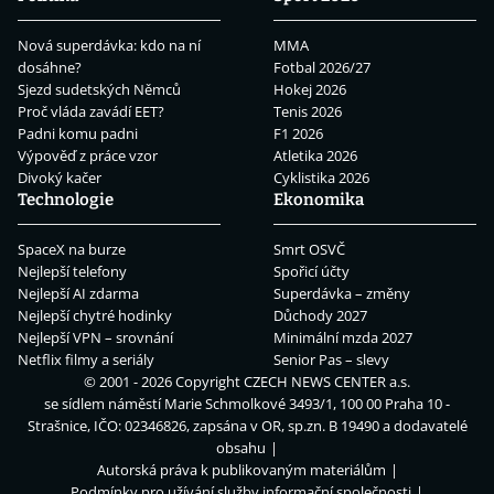
Nová superdávka: kdo na ní
MMA
dosáhne?
Fotbal 2026/27
Sjezd sudetských Němců
Hokej 2026
Proč vláda zavádí EET?
Tenis 2026
Padni komu padni
F1 2026
Výpověď z práce vzor
Atletika 2026
Divoký kačer
Cyklistika 2026
Technologie
Ekonomika
SpaceX na burze
Smrt OSVČ
Nejlepší telefony
Spořicí účty
Nejlepší AI zdarma
Superdávka – změny
Nejlepší chytré hodinky
Důchody 2027
Nejlepší VPN – srovnání
Minimální mzda 2027
Netflix filmy a seriály
Senior Pas – slevy
© 2001 - 2026 Copyright
CZECH NEWS CENTER a.s.
se sídlem náměstí Marie Schmolkové 3493/1, 100 00 Praha 10 -
Strašnice, IČO: 02346826, zapsána v OR, sp.zn. B 19490 a dodavatelé
obsahu
Autorská práva k publikovaným materiálům
Podmínky pro užívání služby informační společnosti