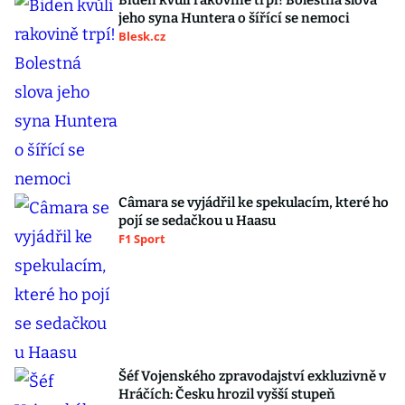
Biden kvůli rakovině trpí! Bolestná slova
jeho syna Huntera o šířící se nemoci
Blesk.cz
Câmara se vyjádřil ke spekulacím, které ho
pojí se sedačkou u Haasu
F1 Sport
Šéf Vojenského zpravodajství exkluzivně v
Hráčích: Česku hrozil vyšší stupeň