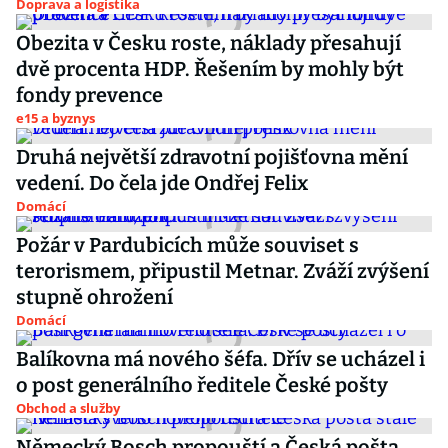
Doprava a logistika
Obezita v Česku roste, náklady přesahují
dvě procenta HDP. Řešením by mohly být
fondy prevence
e15 a byznys
Druhá největší zdravotní pojišťovna mění
vedení. Do čela jde Ondřej Felix
Domácí
Požár v Pardubicích může souviset s
terorismem, připustil Metnar. Zváží zvýšení
stupně ohrožení
Domácí
Balíkovna má nového šéfa. Dřív se ucházel i
o post generálního ředitele České pošty
Obchod a služby
Německý Bosch propouští a Česká pošta