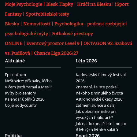
Moje Psychologie
Blesk Tlapky
Hráči na Blesku
iSport
Fantasy
Spotřebitelské testy
Blesku
Nemovitosti
Psychologika - podcast rozbíjející
psychologické mýty
Fotbalové přestupy
ONLINE
Eventový prostor Level 9
OKTAGON 92: Szabová
vs. Pudilová
Chance Liga 2026/27
Aktuálně
Léto 2026
Epicentrum
Karlovarský filmový festival
Neštovice: příznaky, léčba
2026
V čem jezdí Yamal a Mesii?
Znamení, že jste potkali
Kvízy pro seniory
někoho z minulého života
Kalendář úplňků 2026
Astronomické úkazy 2026:
Co je bodycount?
zatmění slunce a další
Jak obléci miminko při
vysokých teplotách?
Jak na dokonalé letní mojito
6 lehkých letních salátů
Politika
Sport 2026