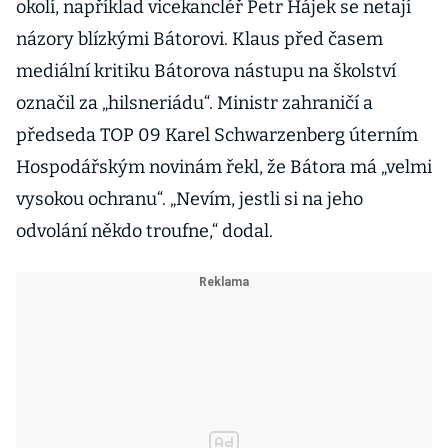
okolí, například vicekancléř Petr Hájek se netají
názory blízkými Bátorovi. Klaus před časem
mediální kritiku Bátorova nástupu na školství
označil za „hilsneriádu“. Ministr zahraničí a
předseda TOP 09 Karel Schwarzenberg úterním
Hospodářským novinám řekl, že Bátora má „velmi
vysokou ochranu“. „Nevím, jestli si na jeho
odvolání někdo troufne,“ dodal.