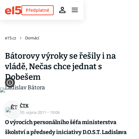
Předplatné
e15.cz
Domácí
Bátorovy výroky se řešily i na
vládě, Nečas chce jednat s
Dobešem
ČTK
10. srpna 2011
·
19:06
O výrocích personálního šéfa ministerstva
školství a předsedy iniciativy D.O.S.T. Ladislava