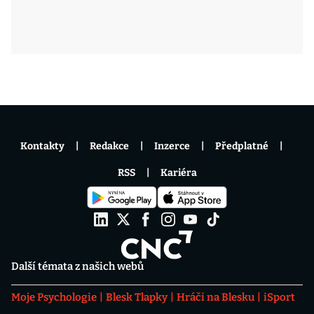
Kontakty
Redakce
Inzerce
Předplatné
RSS
Kariéra
Další témata z našich webů
Moje Psychologie
Blesk Tlapky
Hráči na Blesku
iSport