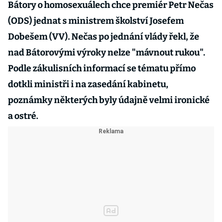
Bátory o homosexuálech chce premiér Petr Nečas
(ODS) jednat s ministrem školství Josefem
Dobešem (VV). Nečas po jednání vlády řekl, že
nad Bátorovými výroky nelze "mávnout rukou".
Podle zákulisních informací se tématu přímo
dotkli ministři i na zasedání kabinetu,
poznámky některých byly údajně velmi ironické
a ostré.