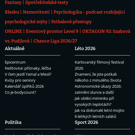
Fantasy
Spotřebitelské testy
Blesku
Nemovitosti
Psychologika - podcast rozbíjející
psychologické mýty
Fotbalové přestupy
ONLINE
Eventový prostor Level 9
OKTAGON 92: Szabová
vs. Pudilová
Chance Liga 2026/27
Aktuálně
Léto 2026
Epicentrum
Karlovarský filmový festival
Neštovice: příznaky, léčba
2026
V čem jezdí Yamal a Mesii?
Znamení, že jste potkali
Kvízy pro seniory
někoho z minulého života
Kalendář úplňků 2026
Astronomické úkazy 2026:
Co je bodycount?
zatmění slunce a další
Jak obléci miminko při
vysokých teplotách?
Jak na dokonalé letní mojito
6 lehkých letních salátů
Politika
Sport 2026