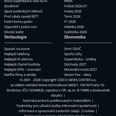
Nová superdávka: kdo na ní
MMA
dosáhne?
Fotbal 2026/27
Sjezd sudetských Němců
Hokej 2026
Proč vláda zavádí EET?
Tenis 2026
Padni komu padni
F1 2026
Výpověď z práce vzor
Atletika 2026
Divoký kačer
Cyklistika 2026
Technologie
Ekonomika
SpaceX na burze
Smrt OSVČ
Nejlepší telefony
Spořicí účty
Nejlepší AI zdarma
Superdávka – změny
Nejlepší chytré hodinky
Důchody 2027
Nejlepší VPN – srovnání
Minimální mzda 2027
Netflix filmy a seriály
Senior Pas – slevy
© 2001 - 2026 Copyright
CZECH NEWS CENTER a.s.
se sídlem náměstí Marie Schmolkové 3493/1, 100 00 Praha 10 -
Strašnice, IČO: 02346826, zapsána v OR, sp.zn. B 19490 a dodavatelé
obsahu
Autorská práva k publikovaným materiálům
Podmínky pro užívání služby informační společnosti
Informace o zpracování osobních údajů
Cookies