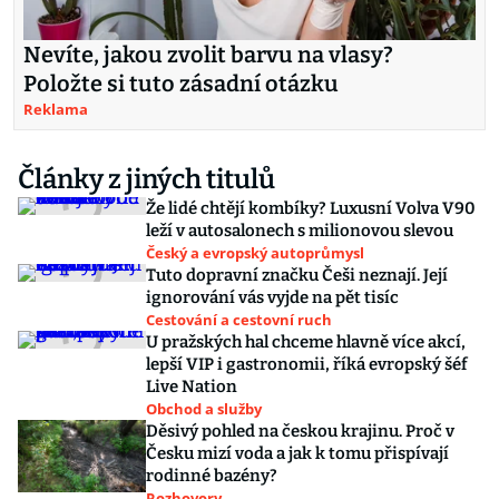
Nevíte, jakou zvolit barvu na vlasy?
Položte si tuto zásadní otázku
Reklama
Články z jiných titulů
Že lidé chtějí kombíky? Luxusní Volva V90
leží v autosalonech s milionovou slevou
Český a evropský autoprůmysl
Tuto dopravní značku Češi neznají. Její
ignorování vás vyjde na pět tisíc
Cestování a cestovní ruch
U pražských hal chceme hlavně více akcí,
lepší VIP i gastronomii, říká evropský šéf
Live Nation
Obchod a služby
Děsivý pohled na českou krajinu. Proč v
Česku mizí voda a jak k tomu přispívají
rodinné bazény?
Rozhovory