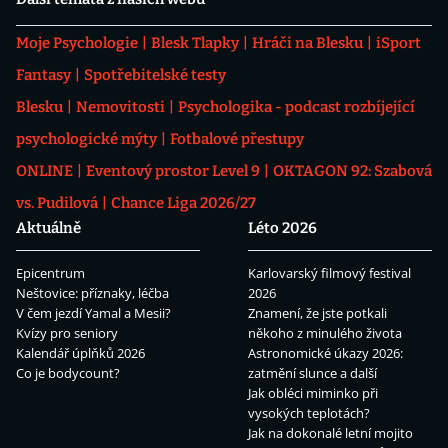
Moje Psychologie
Blesk Tlapky
Hráči na Blesku
iSport
Fantasy
Spotřebitelské testy
Blesku
Nemovitosti
Psychologika - podcast rozbíjející
psychologické mýty
Fotbalové přestupy
ONLINE
Eventový prostor Level 9
OKTAGON 92: Szabová
vs. Pudilová
Chance Liga 2026/27
Aktuálně
Léto 2026
Epicentrum
Karlovarský filmový festival
Neštovice: příznaky, léčba
2026
V čem jezdí Yamal a Mesii?
Znamení, že jste potkali
Kvízy pro seniory
někoho z minulého života
Kalendář úplňků 2026
Astronomické úkazy 2026:
Co je bodycount?
zatmění slunce a další
Jak obléci miminko při
vysokých teplotách?
Jak na dokonalé letní mojito