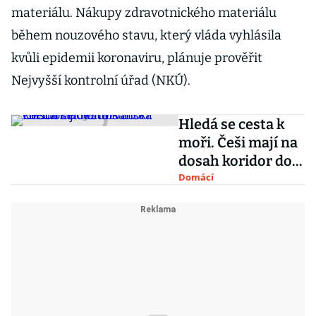
materiálu. Nákupy zdravotnického materiálu
během nouzového stavu, který vláda vyhlásila
kvůli epidemii koronaviru, plánuje prověřit
Nejvyšší kontrolní úřad (NKÚ).
Hledá se cesta k
moři. Češi mají na
dosah koridor do
Chorvatska
Domácí