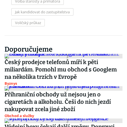
Volba starosty a primátora
Jak kandidovat do zastupitelstva
Voličský průkaz
Doporučujeme
Český prodejce telefonů míří k pěti
miliardám. Pomohl mu obchod s Googlem
na několika trzích v Evropě
Byznys
Příhraniční obchody už nejsou jen o
cigaretách a alkoholu. Češi do nich jezdí
nakupovat zcela jiné zboží
Obchod a služby
Výdejní boxy čekají další změny. Dopravci