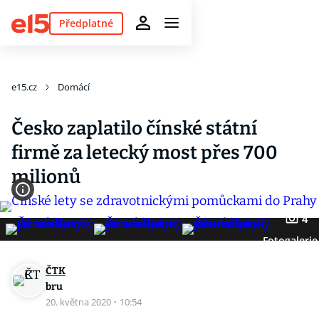
Předplatné
e15.cz
Domácí
Česko zaplatilo čínské státní
firmě za letecký most přes 700
milionů
4
Fotogalerie
ČTK
bru
20. května 2020
·
10:54