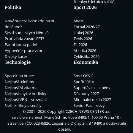
6 lehkých letních salátů
Politika
Sport 2026
Nová superdávka: kdo na ní
MMA
dosáhne?
Fotbal 2026/27
Sjezd sudetských Němců
Hokej 2026
Proč vláda zavádí EET?
Tenis 2026
Padni komu padni
F1 2026
Výpověď z práce vzor
Atletika 2026
Divoký kačer
Cyklistika 2026
Technologie
Ekonomika
SpaceX na burze
Smrt OSVČ
Nejlepší telefony
Spořicí účty
Nejlepší AI zdarma
Superdávka – změny
Nejlepší chytré hodinky
Důchody 2027
Nejlepší VPN – srovnání
Minimální mzda 2027
Netflix filmy a seriály
Senior Pas – slevy
© 2001 - 2026 Copyright
CZECH NEWS CENTER a.s.
se sídlem náměstí Marie Schmolkové 3493/1, 100 00 Praha 10 -
Strašnice, IČO: 02346826, zapsána v OR, sp.zn. B 19490 a dodavatelé
obsahu