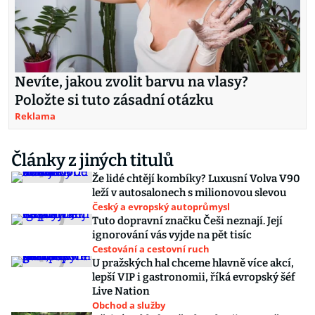
Nevíte, jakou zvolit barvu na vlasy?
Položte si tuto zásadní otázku
Reklama
Články z jiných titulů
Že lidé chtějí kombíky? Luxusní Volva V90
leží v autosalonech s milionovou slevou
Český a evropský autoprůmysl
Tuto dopravní značku Češi neznají. Její
ignorování vás vyjde na pět tisíc
Cestování a cestovní ruch
U pražských hal chceme hlavně více akcí,
lepší VIP i gastronomii, říká evropský šéf
Live Nation
Obchod a služby