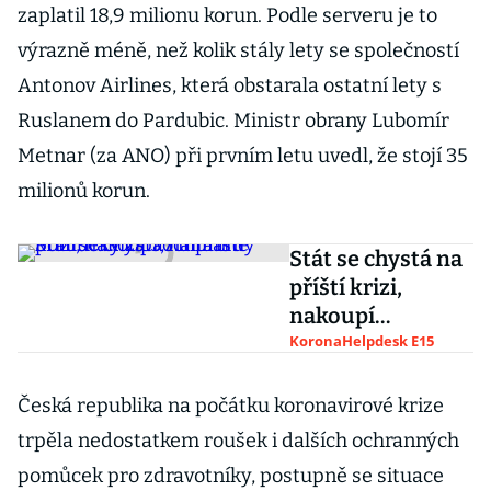
zaplatil 18,9 milionu korun. Podle serveru je to
výrazně méně, než kolik stály lety se společností
Antonov Airlines, která obstarala ostatní lety s
Ruslanem do Pardubic. Ministr obrany Lubomír
Metnar (za ANO) při prvním letu uvedl, že stojí 35
milionů korun.
Stát se chystá na
příští krizi,
nakoupí
ochranné
KoronaHelpdesk E15
pomůcky za 3,7
miliardy
Česká republika na počátku koronavirové krize
trpěla nedostatkem roušek i dalších ochranných
pomůcek pro zdravotníky, postupně se situace