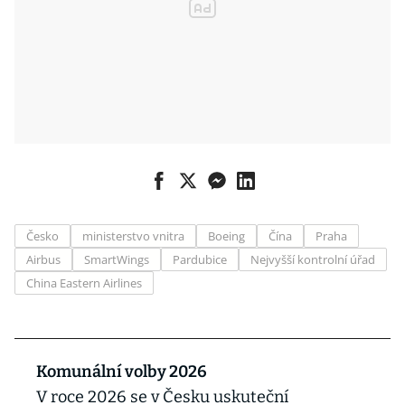
Česko
ministerstvo vnitra
Boeing
Čína
Praha
Airbus
SmartWings
Pardubice
Nejvyšší kontrolní úřad
China Eastern Airlines
Komunální volby 2026
V roce 2026 se v Česku uskuteční