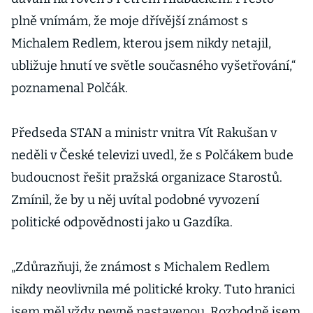
plně vnímám, že moje dřívější známost s
Michalem Redlem, kterou jsem nikdy netajil,
ubližuje hnutí ve světle současného vyšetřování,“
poznamenal Polčák.
Předseda STAN a ministr vnitra Vít Rakušan v
neděli v České televizi uvedl, že s Polčákem bude
budoucnost řešit pražská organizace Starostů.
Zmínil, že by u něj uvítal podobné vyvození
politické odpovědnosti jako u Gazdíka.
„Zdůrazňuji, že známost s Michalem Redlem
nikdy neovlivnila mé politické kroky. Tuto hranici
jsem měl vždy pevně nastavenou. Rozhodně jsem