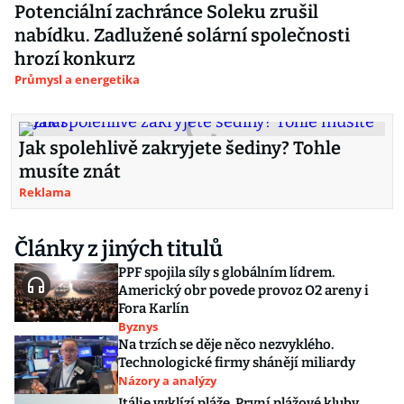
Potenciální zachránce Soleku zrušil
nabídku. Zadlužené solární společnosti
hrozí konkurz
Průmysl a energetika
Jak spolehlivě zakryjete šediny? Tohle
musíte znát
Reklama
Články z jiných titulů
PPF spojila síly s globálním lídrem.
Americký obr povede provoz O2 areny i
Fora Karlín
Byznys
Na trzích se děje něco nezvyklého.
Technologické firmy shánějí miliardy
Názory a analýzy
Itálie vyklízí pláže. První plážové kluby