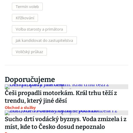
Termín voleb
Křížkování
Volba starosty a primátora
Jak kandidovat do zastupitelstva
Voličský průkaz
Doporučujeme
Češi propadli motorkám. Král trhu těží z
trendu, který jiné děsí
Obchod a služby
Sucho drtí vodácký byznys. Voda zmizela i z
míst, kde to Česko dosud nepoznalo