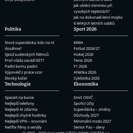
Jak obléci miminko při
vysokých teplotách?
Jak na dokonalé letní mojito
6 lehkých letních salátů
Politika
Sport 2026
Nová superdávka: kdo na ní
MMA
dosáhne?
Fotbal 2026/27
Sjezd sudetských Němců
Hokej 2026
Proč vláda zavádí EET?
Tenis 2026
Padni komu padni
F1 2026
Výpověď z práce vzor
Atletika 2026
Divoký kačer
Cyklistika 2026
Technologie
Ekonomika
SpaceX na burze
Smrt OSVČ
Nejlepší telefony
Spořicí účty
Nejlepší AI zdarma
Superdávka – změny
Nejlepší chytré hodinky
Důchody 2027
Nejlepší VPN – srovnání
Minimální mzda 2027
Netflix filmy a seriály
Senior Pas – slevy
© 2001 - 2026 Copyright
CZECH NEWS CENTER a.s.