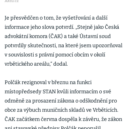
Aktu.cz
Je přesvědčen o tom, že vyšetřování a další
informace jeho slova potvrdí. „Stejně jako Česká
advokátní komora (ČAK) a také Ústavní soud
potvrdily skutečnosti, na které jsem upozorňoval
v souvislosti s právní pomocí obcím v okolí
vrbětického areálu,“ dodal.
Polčák rezignoval v březnu na funkci
místopředsedy STAN kvůli informacím o své
odměně za prosazení zákona o odškodnění pro
obce za výbuch muničních skladů ve Vrběticích.
ČAK začátkem června dospěla k závěru, že zákon
ani stavovské předpisy Polčák neporušil.