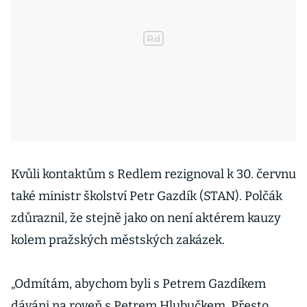
Kvůli kontaktům s Redlem rezignoval k 30. červnu
také ministr školství Petr Gazdík (STAN). Polčák
zdůraznil, že stejně jako on není aktérem kauzy
kolem pražských městských zakázek.
„Odmítám, abychom byli s Petrem Gazdíkem
dáváni na roveň s Petrem Hlubučkem. Přesto