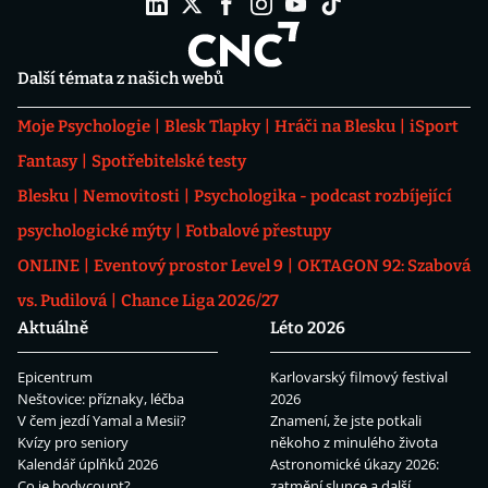
Další témata z našich webů
Moje Psychologie
Blesk Tlapky
Hráči na Blesku
iSport
Fantasy
Spotřebitelské testy
Blesku
Nemovitosti
Psychologika - podcast rozbíjející
psychologické mýty
Fotbalové přestupy
ONLINE
Eventový prostor Level 9
OKTAGON 92: Szabová
vs. Pudilová
Chance Liga 2026/27
Aktuálně
Léto 2026
Epicentrum
Karlovarský filmový festival
Neštovice: příznaky, léčba
2026
V čem jezdí Yamal a Mesii?
Znamení, že jste potkali
Kvízy pro seniory
někoho z minulého života
Kalendář úplňků 2026
Astronomické úkazy 2026:
Co je bodycount?
zatmění slunce a další