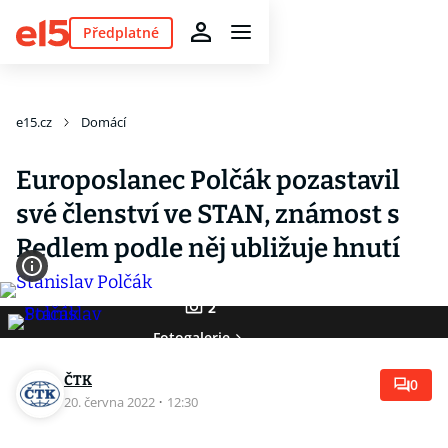
Předplatné
e15.cz
Domácí
Europoslanec Polčák pozastavil
své členství ve STAN, známost s
Redlem podle něj ubližuje hnutí
2
Fotogalerie
ČTK
0
20. června 2022
·
12:30