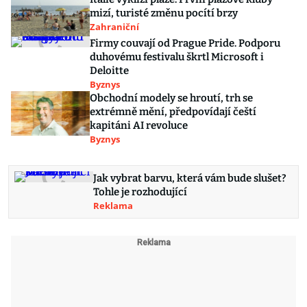
mizí, turisté změnu pocítí brzy
Zahraniční
Firmy couvají od Prague Pride. Podporu
duhovému festivalu škrtl Microsoft i
Deloitte
Byznys
Obchodní modely se hroutí, trh se
extrémně mění, předpovídají čeští
kapitáni AI revoluce
Byznys
Jak vybrat barvu, která vám bude slušet?
Tohle je rozhodující
Reklama