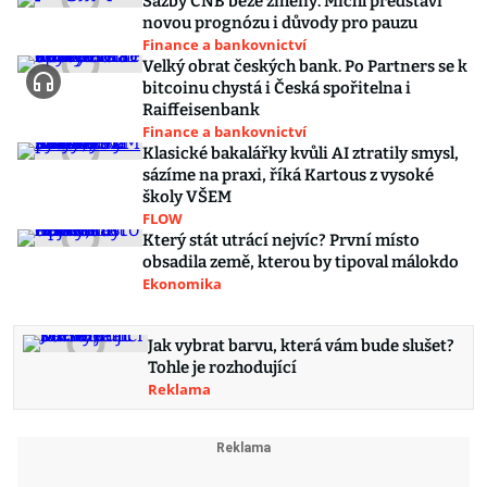
Sazby ČNB beze změny. Michl představí
novou prognózu i důvody pro pauzu
Finance a bankovnictví
Velký obrat českých bank. Po Partners se k
bitcoinu chystá i Česká spořitelna i
Raiffeisenbank
Finance a bankovnictví
Klasické bakalářky kvůli AI ztratily smysl,
sázíme na praxi, říká Kartous z vysoké
školy VŠEM
FLOW
Který stát utrácí nejvíc? První místo
obsadila země, kterou by tipoval málokdo
Ekonomika
Jak vybrat barvu, která vám bude slušet?
Tohle je rozhodující
Reklama