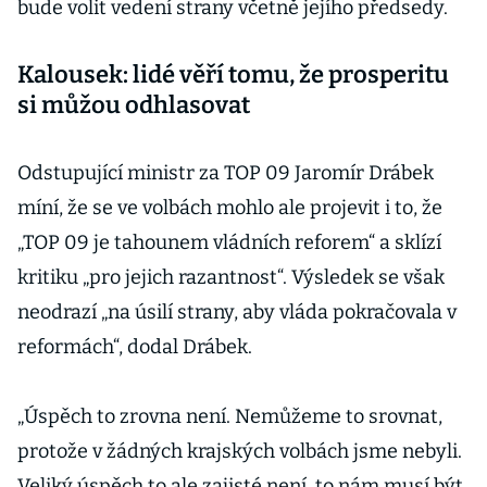
bude volit vedení strany včetně jejího předsedy.
Kalousek: lidé věří tomu, že prosperitu
si můžou odhlasovat
Odstupující ministr za TOP 09 Jaromír Drábek
míní, že se ve volbách mohlo ale projevit i to, že
„TOP 09 je tahounem vládních reforem“ a sklízí
kritiku „pro jejich razantnost“. Výsledek se však
neodrazí „na úsilí strany, aby vláda pokračovala v
reformách“, dodal Drábek.
„Úspěch to zrovna není. Nemůžeme to srovnat,
protože v žádných krajských volbách jsme nebyli.
Veliký úspěch to ale zajisté není, to nám musí být