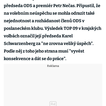
předseda ODS a premiér Petr Nečas. Připustil, že
na volebním neúspěchu se mohla odrazit také
nejednotnost a rozhádanost členů ODS v
poslaneckém klubu. Výsledek TOP 09 v krajských
volbách označil její předseda Karel
Schwarzenberg za "ne zrovna veliký úspěch".
Podle něj z toho jeho strana musí "vyvést
konsekvence a dát se do práce".