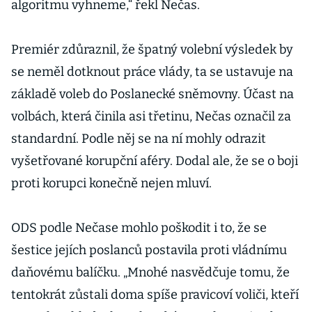
algoritmu vyhneme,“ řekl Nečas.
Premiér zdůraznil, že špatný volební výsledek by
se neměl dotknout práce vlády, ta se ustavuje na
základě voleb do Poslanecké sněmovny. Účast na
volbách, která činila asi třetinu, Nečas označil za
standardní. Podle něj se na ní mohly odrazit
vyšetřované korupční aféry. Dodal ale, že se o boji
proti korupci konečně nejen mluví.
ODS podle Nečase mohlo poškodit i to, že se
šestice jejích poslanců postavila proti vládnímu
daňovému balíčku. „Mnohé nasvědčuje tomu, že
tentokrát zůstali doma spíše pravicoví voliči, kteří