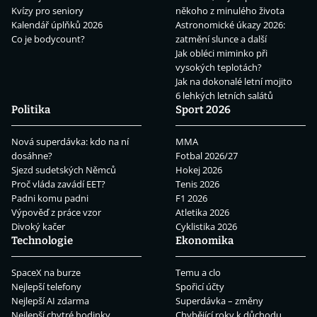
Kvízy pro seniory
někoho z minulého života
Kalendář úplňků 2026
Astronomické úkazy 2026:
Co je bodycount?
zatmění slunce a další
Jak obléci miminko při
vysokých teplotách?
Jak na dokonalé letní mojito
6 lehkých letních salátů
Politika
Sport 2026
Nová superdávka: kdo na ní
MMA
dosáhne?
Fotbal 2026/27
Sjezd sudetských Němců
Hokej 2026
Proč vláda zavádí EET?
Tenis 2026
Padni komu padni
F1 2026
Výpověď z práce vzor
Atletika 2026
Divoký kačer
Cyklistika 2026
Technologie
Ekonomika
SpaceX na burze
Temu a clo
Nejlepší telefony
Spořicí účty
Nejlepší AI zdarma
Superdávka – změny
Nejlepší chytré hodinky
Chybějící roky k důchodu