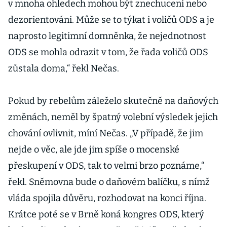
v mnoha ohledech mohou být znechuceni nebo
dezorientováni. Může se to týkat i voličů ODS a je
naprosto legitimní domněnka, že nejednotnost
ODS se mohla odrazit v tom, že řada voličů ODS
zůstala doma,“ řekl Nečas.
Pokud by rebelům záleželo skutečně na daňových
změnách, neměl by špatný volební výsledek jejich
chování ovlivnit, míní Nečas. „V případě, že jim
nejde o věc, ale jde jim spíše o mocenské
přeskupení v ODS, tak to velmi brzo poznáme,“
řekl. Sněmovna bude o daňovém balíčku, s nímž
vláda spojila důvěru, rozhodovat na konci října.
Krátce poté se v Brně koná kongres ODS, který