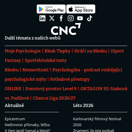
Další témata z našich webů
Moje Psychologie
Blesk Tlapky
Hráči na Blesku
iSport
Fantasy
Spotřebitelské testy
Blesku
Nemovitosti
Psychologika - podcast rozbíjející
psychologické mýty
Fotbalové přestupy
ONLINE
Eventový prostor Level 9
OKTAGON 92: Szabová
vs. Pudilová
Chance Liga 2026/27
Aktuálně
Léto 2026
Epicentrum
Karlovarský filmový festival
Neštovice: příznaky, léčba
2026
V čem jezdí Yamal a Mesii?
Znamení, že jste potkali