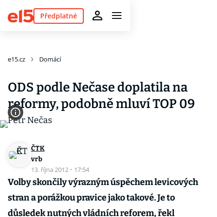
Předplatné
e15.cz
Domácí
ODS podle Nečase doplatila na
reformy, podobně mluví TOP 09
ČTK
vrb
13. října 2012
·
17:54
Volby skončily výrazným úspěchem levicových
stran a porážkou pravice jako takové. Je to
důsledek nutných vládních reforem, řekl