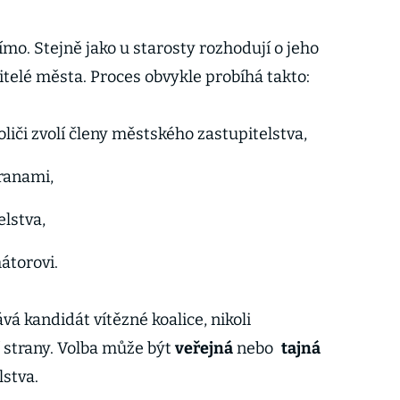
mo. Stejně jako u starosty rozhodují o jeho
itelé města. Proces obvykle probíhá takto:
oliči zvolí členy městského zastupitelstva,
tranami,
elstva,
mátorovi.
á kandidát vítězné koalice, nikoli
í strany. Volba může být
veřejná
nebo
tajná
lstva.