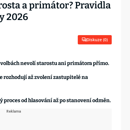
arosta a primátor? Pravidla
y 2026
Diskuze (
0
)
olbách nevolí starostu ani primátora přímo.
 rozhodují až zvolení zastupitelé na
elý proces od hlasování až po stanovení odměn.