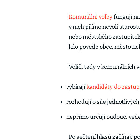
Komunální volby
fungují na
v nich přímo nevolí starostu
nebo městského zastupitels
kdo povede obec, město ne
Voliči tedy v komunálních 
vybírají
kandidáty do zastup
rozhodují o síle jednotlivýc
nepřímo určují budoucí vede
Po sečtení hlasů začínají p