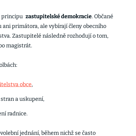
 principu
zastupitelské demokracie
. Občané
 ani primátora, ale vybírají členy obecního
tva. Zastupitelé následně rozhodují o tom,
bo magistrát.
volbách:
itelstva obce
,
h stran a uskupení,
ní radnice.
ovolební jednání, během nichž se často