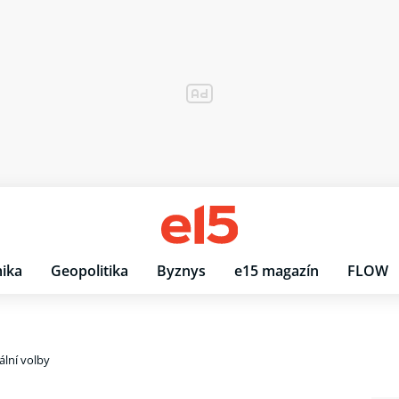
ika
Geopolitika
Byznys
e15 magazín
FLOW
lní volby