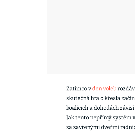
Zatímco v
den voleb
rozdáva
skutečná hra o křesla začín
koalicích a dohodách závisí
Jak tento nepřímý systém v
za zavřenými dveřmi radni