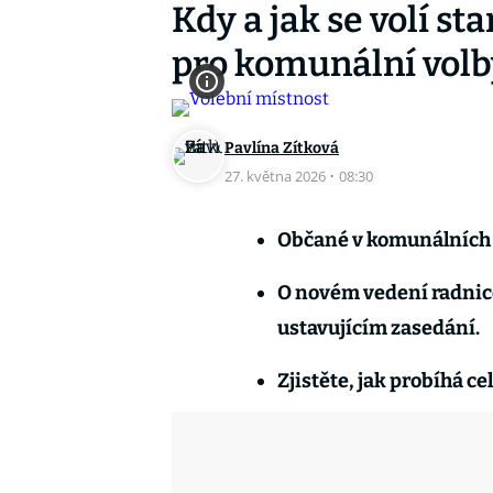
Kdy a jak se volí st
pro komunální volb
Pavlína Zítková
27. května 2026
·
08:30
Občané v komunálních v
O novém vedení radnice
ustavujícím zasedání.
Zjistěte, jak probíhá c