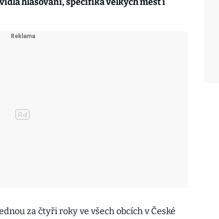
idla hlasování, specifika velkých měst i
jednou za čtyři roky ve všech obcích v České