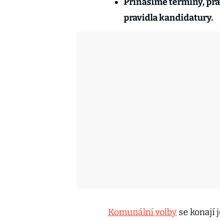
Přinášíme termíny, prav
pravidla kandidatury.
Komunální volby
se konají 