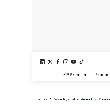
e15 Premium
Ekonom
e15.cz
Výsledky voleb a referend
Komuná