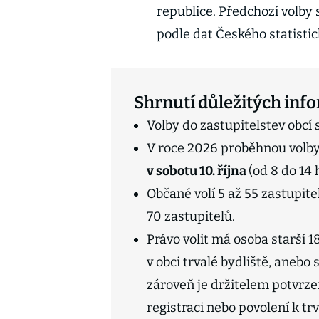
republice. Předchozí volby 
podle dat Českého statistic
Shrnutí důležitých inf
Volby do zastupitelstev obcí 
V roce 2026 proběhnou volby
v sobotu 10. října
(od 8 do 14 
Občané volí 5 až 55 zastupite
70 zastupitelů.
Právo volit má osoba starší 1
v obci trvalé bydliště, aneb
zároveň je držitelem potvrz
registraci nebo povolení k t