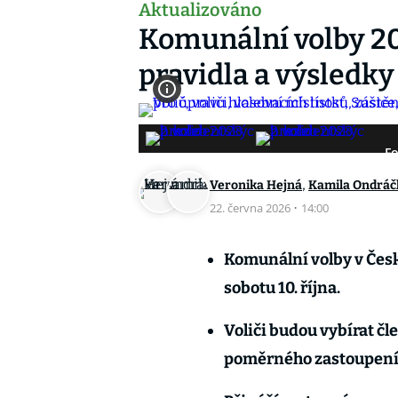
Aktualizováno
Komunální volby 20
pravidla a výsledky
Fo
,
Veronika Hejná
Kamila Ondráč
22. června 2026
·
14:00
Komunální volby v Česku
sobotu 10. října.
Voliči budou vybírat čl
poměrného zastoupení 