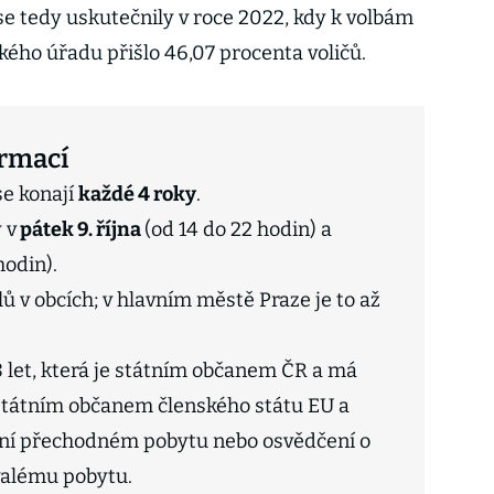
se tedy uskutečnily v roce 2022, kdy k volbám
kého úřadu přišlo 46,07 procenta voličů.
ormací
se konají
každé 4 roky
.
 v
pátek 9. října
(od 14 do 22 hodin) a
hodin).
lů v obcích; v hlavním městě Praze je to až
8 let, která je státním občanem ČR a má
o státním občanem členského státu EU a
ení přechodném pobytu nebo osvědčení o
rvalému pobytu.