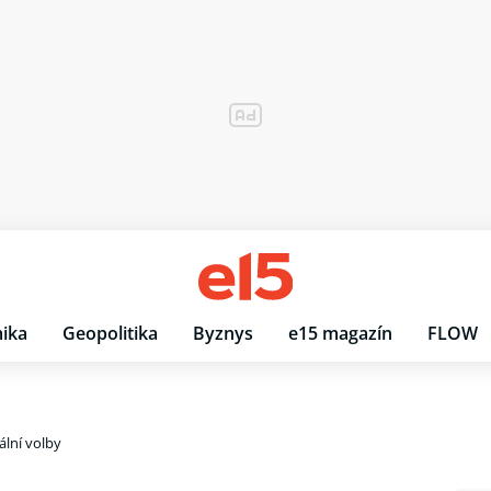
ika
Geopolitika
Byznys
e15 magazín
FLOW
lní volby