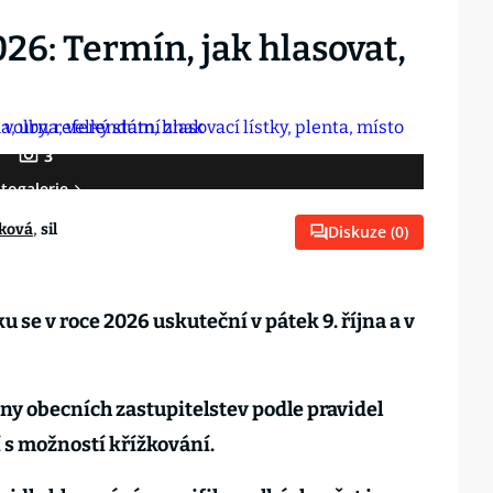
26: Termín, jak hlasovat,
3
togalerie
,
ková
sil
Diskuze (
0
)
 se v roce 2026 uskuteční v pátek 9. října a v
eny obecních zastupitelstev podle pravidel
s možností křížkování.