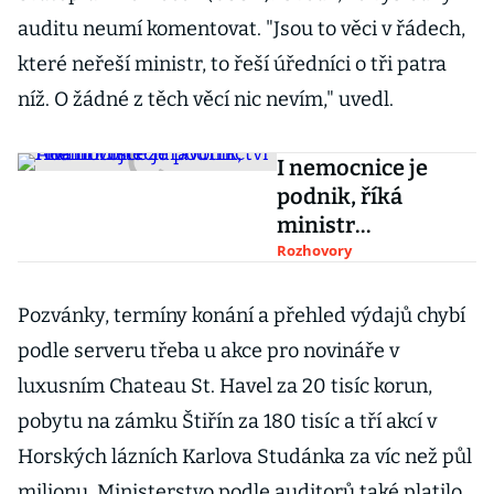
auditu neumí komentovat. "Jsou to věci v řádech,
které neřeší ministr, to řeší úředníci o tři patra
níž. O žádné z těch věcí nic nevím," uvedl.
I nemocnice je
podnik, říká
ministr
zdravotnictví
Rozhovory
Adam Vojtěch
Pozvánky, termíny konání a přehled výdajů chybí
podle serveru třeba u akce pro novináře v
luxusním Chateau St. Havel za 20 tisíc korun,
pobytu na zámku Štiřín za 180 tisíc a tří akcí v
Horských lázních Karlova Studánka za víc než půl
milionu. Ministerstvo podle auditorů také platilo