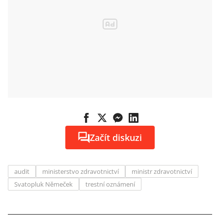
Začít diskuzi
audit
ministerstvo zdravotnictví
ministr zdravotnictví
Svatopluk Němeček
trestní oznámení