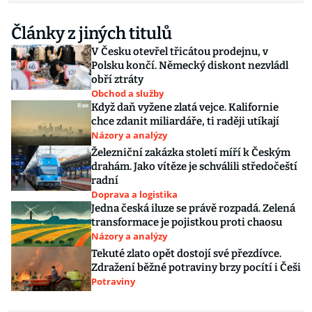
Články z jiných titulů
V Česku otevřel třicátou prodejnu, v
Polsku končí. Německý diskont nezvládl
obří ztráty
Obchod a služby
Když daň vyžene zlatá vejce. Kalifornie
chce zdanit miliardáře, ti raději utíkají
Názory a analýzy
Železniční zakázka století míří k Českým
drahám. Jako vítěze je schválili středočeští
radní
Doprava a logistika
Jedna česká iluze se právě rozpadá. Zelená
transformace je pojistkou proti chaosu
Názory a analýzy
Tekuté zlato opět dostojí své přezdívce.
Zdražení běžné potraviny brzy pocítí i Češi
Potraviny