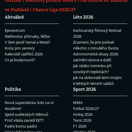
ONLINE
Eventový prostor Level 9
OKTAGON 92: Szabová
vs. Pudilová
Chance Liga 2026/27
Aktuálně
Léto 2026
Epicentrum
Karlovarský filmový festival
Neštovice: příznaky, léčba
2026
V čem jezdí Yamal a Mesii?
Znamení, že jste potkali
Kvízy pro seniory
někoho z minulého života
Kalendář úplňků 2026
Astronomické úkazy 2026:
Co je bodycount?
zatmění slunce a další
Jak obléci miminko při
vysokých teplotách?
Jak na dokonalé letní mojito
6 lehkých letních salátů
Politika
Sport 2026
Nová superdávka: kdo na ní
MMA
dosáhne?
Fotbal 2026/27
Sjezd sudetských Němců
Hokej 2026
Proč vláda zavádí EET?
Tenis 2026
Padni komu padni
F1 2026
Výpověď z práce vzor
Atletika 2026