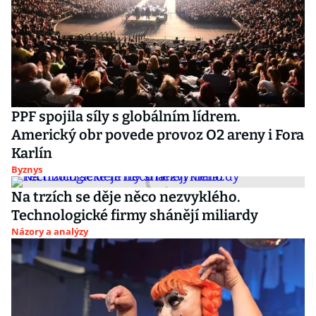
PPF spojila síly s globálním lídrem.
Americký obr povede provoz O2 areny i Fora
Karlín
Byznys
Na trzích se děje něco nezvyklého.
Technologické firmy shánějí miliardy
Názory a analýzy