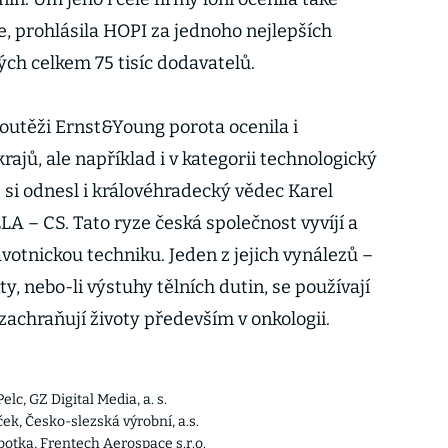
 prohlásila HOPI za jednoho nejlepších
ých celkem 75 tisíc dodavatelů.
soutěži Ernst&Young porota ocenila i
rajů, ale například i v kategorii technologický
j si odnesl i královéhradecký vědec Karel
LA – CS. Tato ryze česká společnost vyvíjí a
votnickou techniku. Jeden z jejich vynálezů –
ty, nebo-li výstuhy tělních dutin, se používají
zachraňují životy především v onkologii.
lc, GZ Digital Media, a. s.
ček, Česko-slezská výrobní, a.s.
botka, Frentech Aerospace s.r.o.