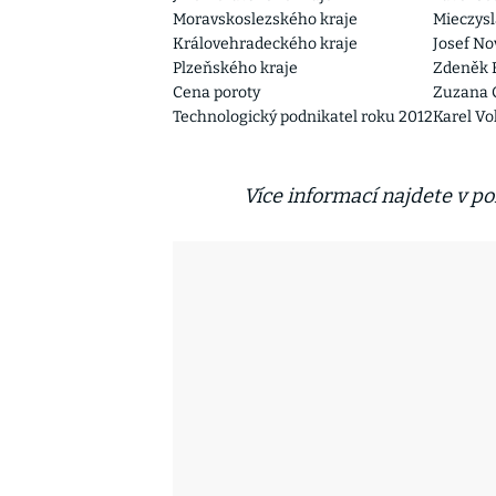
Moravskoslezského kraje
Mieczysl
Královehradeckého kraje
Josef Nov
Plzeňského kraje
Zdeněk B
Cena poroty
Zuzana Ce
Technologický podnikatel roku 2012
Karel Vol
Více informací najdete v p