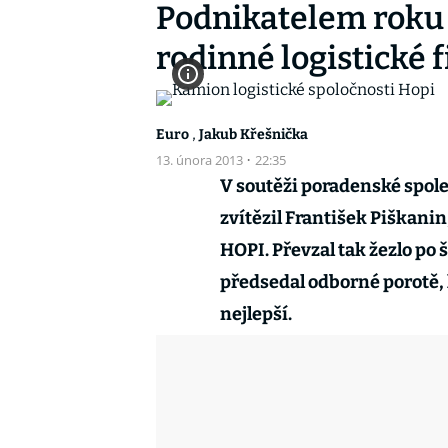
Podnikatelem roku j
rodinné logistické 
,
Euro
Jakub Křešnička
13. února 2013
·
22:35
V soutěži poradenské spol
zvítězil František Piškanin,
HOPI. Převzal tak žezlo po 
předsedal odborné porotě,
nejlepší.