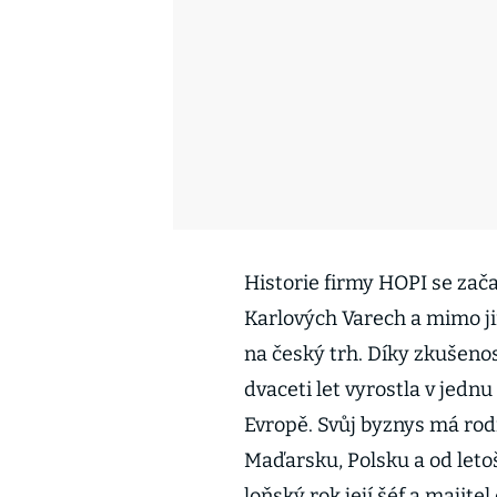
Historie firmy HOPI se zača
Karlových Varech a mimo ji
na český trh. Díky zkušen
dvaceti let vyrostla v jednu
Evropě. Svůj byznys má rod
Maďarsku, Polsku a od leto
loňský rok její šéf a majite