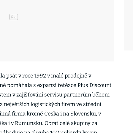
la psát v roce 1992 v malé prodejně v
né pomáhala s expanzí řetězce Plus Discount
ostem v zajišťování servisu partnerům během
 z největších logistických firem ve střední
inná firma kromě Česka i na Slovensku, v
ška i v Rumunsku. Obrat celé skupiny za
l odhaduje na zhruba 10,7 miliardy korun.