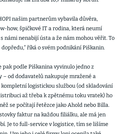
 HOPI našim partnerům vybavila důvěra,
ow-how, špičkové IT a rodina, která neumí
si s námi nenabijí ústa a že nám mohou věřit. To
 dopředu,“ říká o svém podnikání Piškanin.
e pak podle Piškanina vyvinulo jedno z
my – od dodavatelů nakupuje mražené a
 kompletní logistickou službou (od skladování
istribuci až třeba k zpětnému toku vratek) ho
ž se počítají řetězce jako Ahold nebo Billa.
stovky faktur na každou filiálku, ale má jen
. Je to full-service v logistice, tím se lišíme
in. Um jeho i celé firmy loni ocenila také