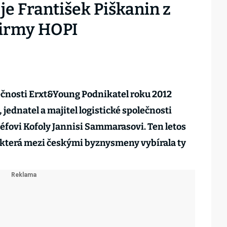
e František Piškanin z
firmy HOPI
ečnosti Erxt&Young Podnikatel roku 2012
 jednatel a majitel logistické společnosti
šéfovi Kofoly Jannisi Sammarasovi. Ten letos
 která mezi českými byznysmeny vybírala ty