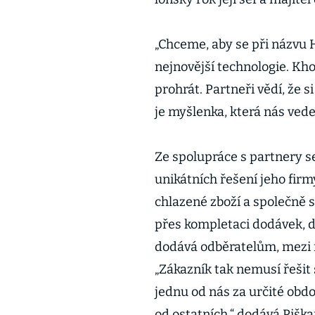
„Chceme, aby se při názvu
nejnovější technologie. Kh
prohrát. Partneři vědí, že 
je myšlenka, která nás vede
Ze spolupráce s partnery s
unikátních řešení jeho fir
chlazené zboží a společně s
přes kompletaci dodávek, d
dodává odběratelům, mezi ně
„Zákazník tak nemusí řešit 
jednu od nás za určité období
od ostatních,“ dodává Piškan