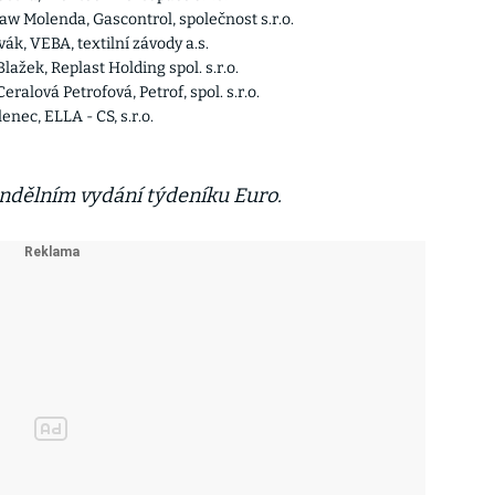
aw Molenda, Gascontrol, společnost s.r.o.
ák, VEBA, textilní závody a.s.
lažek, Replast Holding spol. s.r.o.
ralová Petrofová, Petrof, spol. s.r.o.
enec, ELLA - CS, s.r.o.
ondělním vydání týdeníku Euro.