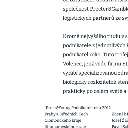
společnost Procter&Gamble,
logistických partnerů ze sv
Kromě nejvyššího titulu v 
podnikatele z jednotlivých k
podnikatel roku. Tuto trofe
Volenec, jenž vede firmu EL
vyrábí specializovanou zdra
biologicky rozložitelné sten
prakticky po celém světě a 
Ernst&Young Podnikatel roku 2012
Prahy a Středních Čech
Zdeněk Pe
Olomouckého kraje
Josef Žá
Jihomoravského kraje
Pavel So