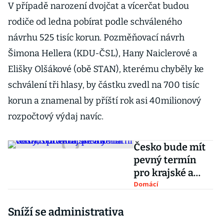
V případě narození dvojčat a vícerčat budou
rodiče od ledna pobírat podle schváleného
návrhu 525 tisíc korun. Pozměňovací návrh
Šimona Hellera (KDU-ČSL), Hany Naiclerové a
Elišky Olšákové (obě STAN), kterému chyběly ke
schválení tři hlasy, by částku zvedl na 700 tisíc
korun a znamenal by příští rok asi 40milionový
rozpočtový výdaj navíc.
Česko bude mít
pevný termín
pro krajské a
senátní volby,
Domácí
schválila
Sníží se administrativa
Sněmovna