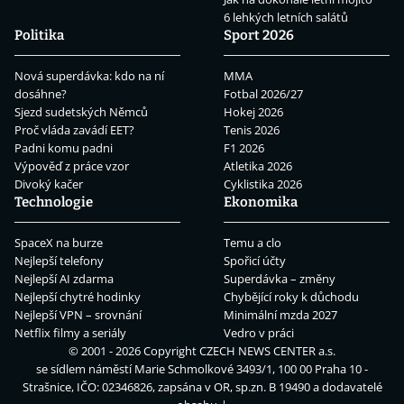
6 lehkých letních salátů
Politika
Sport 2026
Nová superdávka: kdo na ní
MMA
dosáhne?
Fotbal 2026/27
Sjezd sudetských Němců
Hokej 2026
Proč vláda zavádí EET?
Tenis 2026
Padni komu padni
F1 2026
Výpověď z práce vzor
Atletika 2026
Divoký kačer
Cyklistika 2026
Technologie
Ekonomika
SpaceX na burze
Temu a clo
Nejlepší telefony
Spořicí účty
Nejlepší AI zdarma
Superdávka – změny
Nejlepší chytré hodinky
Chybějící roky k důchodu
Nejlepší VPN – srovnání
Minimální mzda 2027
Netflix filmy a seriály
Vedro v práci
© 2001 - 2026 Copyright
CZECH NEWS CENTER a.s.
se sídlem náměstí Marie Schmolkové 3493/1, 100 00 Praha 10 -
Strašnice, IČO: 02346826, zapsána v OR, sp.zn. B 19490 a dodavatelé