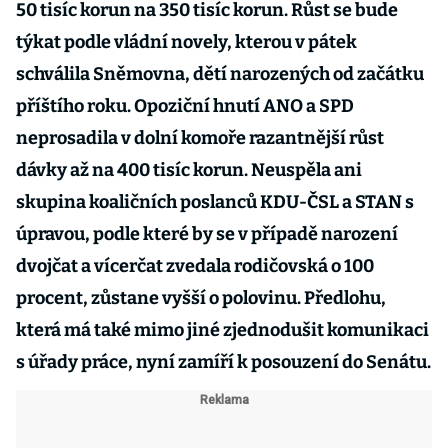
50 tisíc korun na 350 tisíc korun. Růst se bude
týkat podle vládní novely, kterou v pátek
schválila Sněmovna, dětí narozených od začátku
příštího roku. Opoziční hnutí ANO a SPD
neprosadila v dolní komoře razantnější růst
dávky až na 400 tisíc korun. Neuspěla ani
skupina koaličních poslanců KDU-ČSL a STAN s
úpravou, podle které by se v případě narození
dvojčat a vícerčat zvedala rodičovská o 100
procent, zůstane vyšší o polovinu. Předlohu,
která má také mimo jiné zjednodušit komunikaci
s úřady práce, nyní zamíří k posouzení do Senátu.