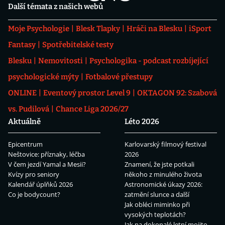
Další témata z našich webů
Moje Psychologie
Blesk Tlapky
Hráči na Blesku
iSport
Fantasy
Spotřebitelské testy
Blesku
Nemovitosti
Psychologika - podcast rozbíjející
psychologické mýty
Fotbalové přestupy
ONLINE
Eventový prostor Level 9
OKTAGON 92: Szabová
vs. Pudilová
Chance Liga 2026/27
Aktuálně
Léto 2026
Epicentrum
Karlovarský filmový festival
Neštovice: příznaky, léčba
2026
V čem jezdí Yamal a Mesii?
Znamení, že jste potkali
Kvízy pro seniory
někoho z minulého života
Kalendář úplňků 2026
Astronomické úkazy 2026:
Co je bodycount?
zatmění slunce a další
Jak obléci miminko při
vysokých teplotách?
Jak na dokonalé letní mojito