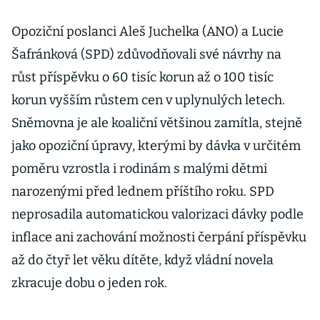
Opoziční poslanci Aleš Juchelka (ANO) a Lucie
Šafránková (SPD) zdůvodňovali své návrhy na
růst příspěvku o 60 tisíc korun až o 100 tisíc
korun vyšším růstem cen v uplynulých letech.
Sněmovna je ale koaliční většinou zamítla, stejně
jako opoziční úpravy, kterými by dávka v určitém
poměru vzrostla i rodinám s malými dětmi
narozenými před lednem příštího roku. SPD
neprosadila automatickou valorizaci dávky podle
inflace ani zachování možnosti čerpání příspěvku
až do čtyř let věku dítěte, když vládní novela
zkracuje dobu o jeden rok.