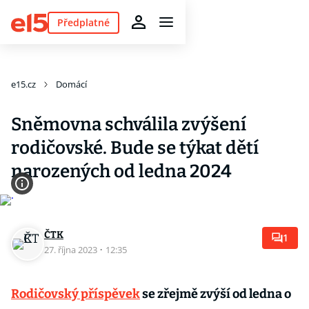
Předplatné
e15.cz
Domácí
Sněmovna schválila zvýšení
rodičovské. Bude se týkat dětí
narozených od ledna 2024
ČTK
1
27. října 2023
·
12:35
Rodičovský příspěvek
se zřejmě zvýší od ledna o