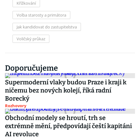
Křížkování
Volba starosty a primátora
Jak kandidovat do zastupitelstva
Voličský průkaz
Doporučujeme
Supermoderní vlaky budou Praze i kraji k
ničemu bez nových kolejí, říká radní
Borecký
Rozhovory
Obchodní modely se hroutí, trh se
extrémně mění, předpovídají čeští kapitáni
AI revoluce