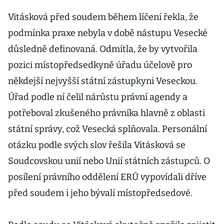
obavami o
bezpečnost,
Vitásková před soudem během líčení řekla, že
vzkazuje
podmínka praxe nebyla v době nástupu Vesecké
Česku
důsledně definovaná. Odmítla, že by vytvořila
advokátka EU
pozici místopředsedkyně úřadu účelově pro
někdejší nejvyšší státní zástupkyni Veseckou.
Úřad podle ní čelil nárůstu právní agendy a
potřeboval zkušeného právníka hlavně z oblasti
státní správy, což Vesecká splňovala. Personální
otázku podle svých slov řešila Vitásková se
Soudcovskou unií nebo Unií státních zástupců. O
posílení právního oddělení ERÚ vypovídali dříve
před soudem i jeho bývalí místopředsedové.