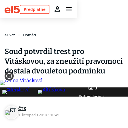
Předplatné
e15.cz
Domácí
Soud potvrdil trest pro
Vitáskovou, za zneužití pravomocí
dostala dvouletou podmínku
3
Fotogalerie
ČTK
1. listopadu 2019
·
10:45