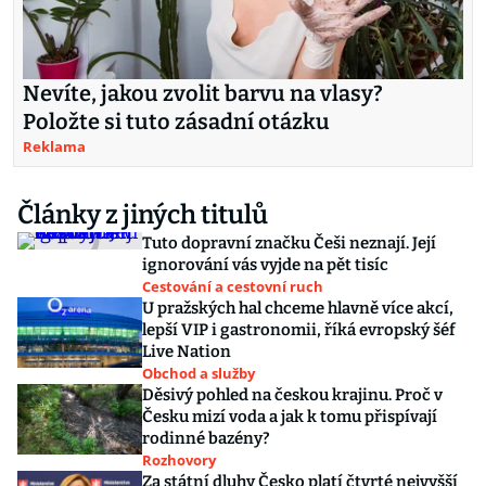
Nevíte, jakou zvolit barvu na vlasy?
Položte si tuto zásadní otázku
Reklama
Články z jiných titulů
Tuto dopravní značku Češi neznají. Její
ignorování vás vyjde na pět tisíc
Cestování a cestovní ruch
U pražských hal chceme hlavně více akcí,
lepší VIP i gastronomii, říká evropský šéf
Live Nation
Obchod a služby
Děsivý pohled na českou krajinu. Proč v
Česku mizí voda a jak k tomu přispívají
rodinné bazény?
Rozhovory
Za státní dluhy Česko platí čtvrté nejvyšší