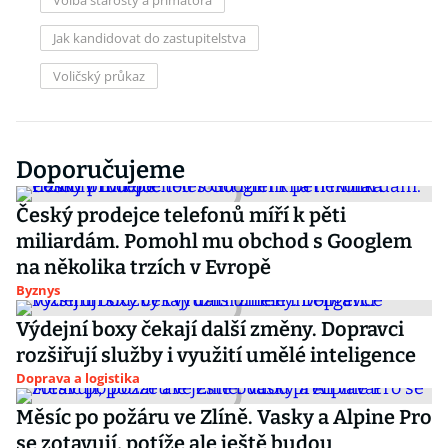
Volba starosty a primátora
Jak kandidovat do zastupitelstva
Voličský průkaz
Doporučujeme
Český prodejce telefonů míří k pěti
miliardám. Pomohl mu obchod s Googlem
na několika trzích v Evropě
Byznys
Výdejní boxy čekají další změny. Dopravci
rozšiřují služby i využití umělé inteligence
Doprava a logistika
Měsíc po požáru ve Zlíně. Vasky a Alpine Pro
se zotavují, potíže ale ještě budou