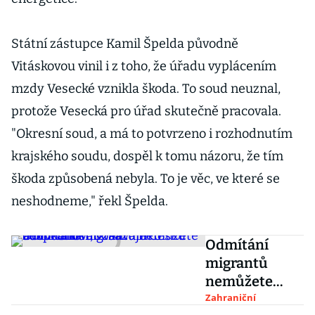
Státní zástupce Kamil Špelda původně
Vitáskovou vinil i z toho, že úřadu vyplácením
mzdy Vesecké vznikla škoda. To soud neuznal,
protože Vesecká pro úřad skutečně pracovala.
"Okresní soud, a má to potvrzeno i rozhodnutím
krajského soudu, dospěl k tomu názoru, že tím
škoda způsobená nebyla. To je věc, ve které se
neshodneme," řekl Špelda.
Odmítání
migrantů
nemůžete
zdůvodňovat
Zahraniční