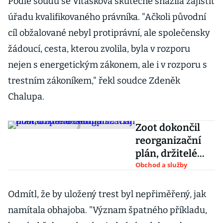
Podle soudu se Vitásková skutečně snažila zajistit
úřadu kvalifikovaného právníka. "Ačkoli původní
cíl obžalované nebyl protiprávní, ale společensky
žádoucí, cesta, kterou zvolila, byla v rozporu
nejen s energetickým zákonem, ale i v rozporu s
trestním zákoníkem," řekl soudce Zdeněk
Chalupa.
Zoot dokončil
reorganizační
plán, držitelé
dluhopisů mají
Obchod a služby
dostat zpět
desetinu
Odmítl, že by uložený trest byl nepřiměřený, jak
namítala obhajoba. "Význam špatného příkladu,