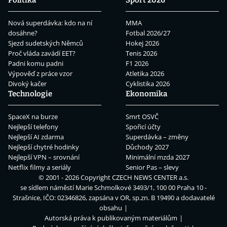
Nová superdávka: kdo na ní
MMA
dosáhne?
Fotbal 2026/27
Sjezd sudetských Němců
Hokej 2026
Proč vláda zavádí EET?
Tenis 2026
Padni komu padni
F1 2026
Výpověď z práce vzor
Atletika 2026
Divoký kačer
Cyklistika 2026
Technologie
Ekonomika
SpaceX na burze
Smrt OSVČ
Nejlepší telefony
Spořicí účty
Nejlepší AI zdarma
Superdávka – změny
Nejlepší chytré hodinky
Důchody 2027
Nejlepší VPN – srovnání
Minimální mzda 2027
Netflix filmy a seriály
Senior Pas – slevy
© 2001 - 2026 Copyright
CZECH NEWS CENTER a.s.
se sídlem náměstí Marie Schmolkové 3493/1, 100 00 Praha 10 -
Strašnice, IČO: 02346826, zapsána v OR, sp.zn. B 19490 a dodavatelé
obsahu
Autorská práva k publikovaným materiálům