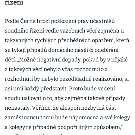
řízení
Podle Černé hrozí poškození práv účastníků
soudního řízení vedle vazebních věcí zejména u
takzvaných rychlých předběžných opatření, která
se týkají případů domácího násilí či odebírání
dětí. „Možné negativní dopady, pokud by v nějaké
z takových věcí nebylo včas rozhodnuto a
rozhodnutí by nebylo bezodkladně realizováno, si
asi umí každý představit. Proto bude vedení
soudu usilovat o to, aby zejména takové případy
nenastaly. Věříme, že alespoň nezbytná část
zaměstnanců tomu bude nápomocna a své kolegy
a kolegyně případně podpoří jiným způsobem,“