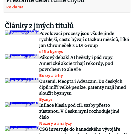
Přestaňte dělat tuhle chybu
Reklama
Články z jiných titulů
Povolovací procesy jsou všude jinde
rychlejší, často bývají otázkou měsíců, říká
Jan Chromeček z UDI Group
e15 a byznys
Pákový debakl AI hvězdy i pád ropy.
Americké akcie trhají rekordy, pod
povrchem to ale vře
Burzy a trhy
Onsemi, Meopta i Advacam. Do českých
čipů míří velké peníze, patenty mají hned
sloužit byznysu
Byznys
Inflace klesla pod cíl, sazby přesto
zůstanou. V Česku nyní rozhoduje jiné
číslo
Názory a analýzy
CSG investuje do kanadského vývojáře