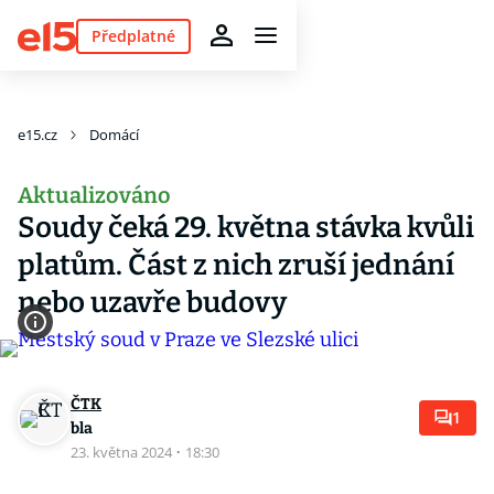
Předplatné
e15.cz
Domácí
Aktualizováno
Soudy čeká 29. května stávka kvůli
platům. Část z nich zruší jednání
nebo uzavře budovy
ČTK
1
bla
23. května 2024
·
18:30