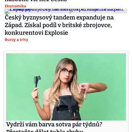
Ekonomika
Český byznysový tandem expanduje na
Západ. Získal podíl v britské zbrojovce,
konkurentovi Explosie
Burzy a trhy
Vydrží vám barva sotva pár týdnů?