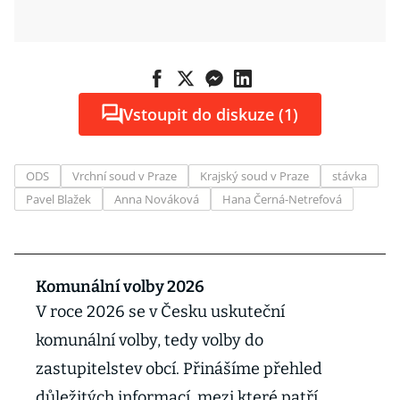
Vstoupit do diskuze (1)
ODS
Vrchní soud v Praze
Krajský soud v Praze
stávka
Pavel Blažek
Anna Nováková
Hana Černá-Netrefová
Komunální volby 2026
V roce 2026 se v Česku uskuteční
komunální volby, tedy volby do
zastupitelstev obcí. Přinášíme přehled
důležitých informací, mezi které patří