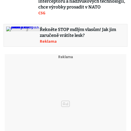
interceptorů a nadzvukových technologií,
chce výrobky prosadit v NATO
CSG
Řekněte STOP mdlým vlasům! Jak jim
zaručeně vrátíte lesk?
Reklama