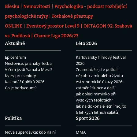
Blesku
Nemovitosti
Psychologika - podcast rozbíjející
psychologické mýty
Fotbalové přestupy
ONLINE
Eventový prostor Level 9
OKTAGON 92: Szabová
vs. Pudilová
Chance Liga 2026/27
Aktuálně
Léto 2026
Epicentrum
Karlovarský filmový festival
Neštovice: příznaky, léčba
2026
V čem jezdí Yamal a Mesii?
Znamení, že jste potkali
Kvízy pro seniory
někoho z minulého života
Kalendář úplňků 2026
Astronomické úkazy 2026:
Co je bodycount?
zatmění slunce a další
Jak obléci miminko při
vysokých teplotách?
Jak na dokonalé letní mojito
6 lehkých letních salátů
Politika
Sport 2026
Nová superdávka: kdo na ní
MMA