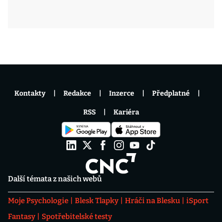
Kontakty
Redakce
Inzerce
Předplatné
RSS
Kariéra
Další témata z našich webů
Moje Psychologie
Blesk Tlapky
Hráči na Blesku
iSport
Fantasy
Spotřebitelské testy