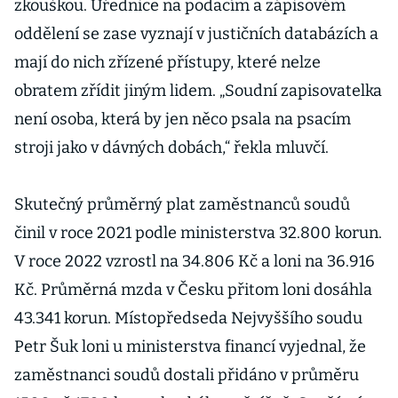
zkouškou. Úřednice na podacím a zápisovém
oddělení se zase vyznají v justičních databázích a
mají do nich zřízené přístupy, které nelze
obratem zřídit jiným lidem. „Soudní zapisovatelka
není osoba, která by jen něco psala na psacím
stroji jako v dávných dobách,“ řekla mluvčí.
Skutečný průměrný plat zaměstnanců soudů
činil v roce 2021 podle ministerstva 32.800 korun.
V roce 2022 vzrostl na 34.806 Kč a loni na 36.916
Kč. Průměrná mzda v Česku přitom loni dosáhla
43.341 korun. Místopředseda Nejvyššího soudu
Petr Šuk loni u ministerstva financí vyjednal, že
zaměstnanci soudů dostali přidáno v průměru