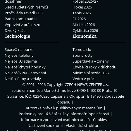
dosáhne?
Fotbal 2026/27
Sjezd sudetských Němců
Hokej 2026
Proč vláda zavádí EET?
Tenis 2026
Padni komu padni
F1 2026
Výpověď z práce vzor
Atletika 2026
Divoký kačer
Cyklistika 2026
Technologie
Ekonomika
SpaceX na burze
Temu a clo
Nejlepší telefony
Spořicí účty
Nejlepší AI zdarma
Superdávka – změny
Nejlepší chytré hodinky
Chybějící roky k důchodu
Nejlepší VPN – srovnání
Minimální mzda 2027
Netflix filmy a seriály
Vedro v práci
© 2001 - 2026 Copyright
CZECH NEWS CENTER a.s.
se sídlem náměstí Marie Schmolkové 3493/1, 100 00 Praha 10 -
Strašnice, IČO: 02346826, zapsána v OR, sp.zn. B 19490 a dodavatelé
obsahu
Autorská práva k publikovaným materiálům
Podmínky pro užívání služby informační společnosti
Informace o zpracování osobních údajů
Cookies
Nastavení soukromí
Vlastnická struktura