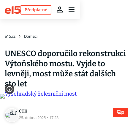
Předplatné
e15.cz
Domácí
UNESCO doporučilo rekonstrukci
Výtoňského mostu. Vyjde to
levněji, most může stát dalších
sto let
ČTK
0
25. dubna 2025
·
17:23