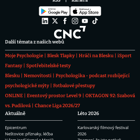
RSS
Kariéra
Další témata z našich webů
Moje Psychologie
Blesk Tlapky
Hráči na Blesku
iSport
Fantasy
Spotřebitelské testy
Blesku
Nemovitosti
Psychologika - podcast rozbíjející
psychologické mýty
Fotbalové přestupy
ONLINE
Eventový prostor Level 9
OKTAGON 92: Szabová
vs. Pudilová
Chance Liga 2026/27
Aktuálně
Léto 2026
Epicentrum
Karlovarský filmový festival
Neštovice: příznaky, léčba
2026