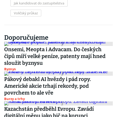
Jak kandidovat do zastupitelstva
Voličský průkaz
Doporučujeme
Onsemi, Meopta i Advacam. Do českých
čipů míří velké peníze, patenty mají hned
sloužit byznysu
Byznys
Pákový debakl AI hvězdy i pád ropy.
Americké akcie trhají rekordy, pod
povrchem to ale vře
Burzy a trhy
Kazachstán předběhl Evropu. Zavádí
digitální měnu jako bič na korupci