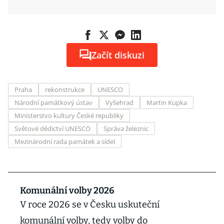
Začít diskuzi
Praha
rekonstrukce
UNESCO
Národní památkový ústav
Vyšehrad
Martin Kupka
Ministerstvo kultury České republiky
Světové dědictví UNESCO
Správa železnic
Mezinárodní rada památek a sídel
Komunální volby 2026
V roce 2026 se v Česku uskuteční
komunální volby, tedy volby do