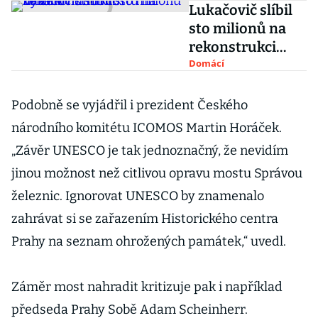
Lukačovič slíbil
sto milionů na
rekonstrukci
železničního
Domácí
mostu na Výtoni
Podobně se vyjádřil i prezident Českého
národního komitétu ICOMOS Martin Horáček.
„Závěr UNESCO je tak jednoznačný, že nevidím
jinou možnost než citlivou opravu mostu Správou
železnic. Ignorovat UNESCO by znamenalo
zahrávat si se zařazením Historického centra
Prahy na seznam ohrožených památek,“ uvedl.
Záměr most nahradit kritizuje pak i například
předseda Prahy Sobě Adam Scheinherr.