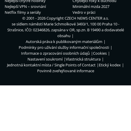
Nejlepší chytré hodinky
Chybějící roky k důchodu
Nejlepší VPN – srovnání
Minimální mzda 2027
Netflix filmy a seriály
Vedro v práci
© 2001 - 2026 Copyright
CZECH NEWS CENTER a.s.
se sídlem náměstí Marie Schmolkové 3493/1, 100 00 Praha 10 -
Strašnice, IČO: 02346826, zapsána v OR, sp.zn. B 19490 a dodavatelé
obsahu
Autorská práva k publikovaným materiálům
Podmínky pro užívání služby informační společnosti
Informace o zpracování osobních údajů
Cookies
Nastavení soukromí
Vlastnická struktura
Jednotná kontaktní místa / Single Points of Contact
Etický kodex
Povinně zveřejňované informace