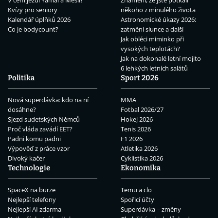
V čem jezdí Yamal a Mesii?
Znamení, že jste potkali
Kvízy pro seniory
někoho z minulého života
Kalendář úplňků 2026
Astronomické úkazy 2026:
Co je bodycount?
zatmění slunce a další
Jak obléci miminko při
vysokých teplotách?
Jak na dokonalé letní mojito
6 lehkých letních salátů
Politika
Sport 2026
Nová superdávka: kdo na ní
MMA
dosáhne?
Fotbal 2026/27
Sjezd sudetských Němců
Hokej 2026
Proč vláda zavádí EET?
Tenis 2026
Padni komu padni
F1 2026
Výpověď z práce vzor
Atletika 2026
Divoký kačer
Cyklistika 2026
Technologie
Ekonomika
SpaceX na burze
Temu a clo
Nejlepší telefony
Spořicí účty
Nejlepší AI zdarma
Superdávka – změny