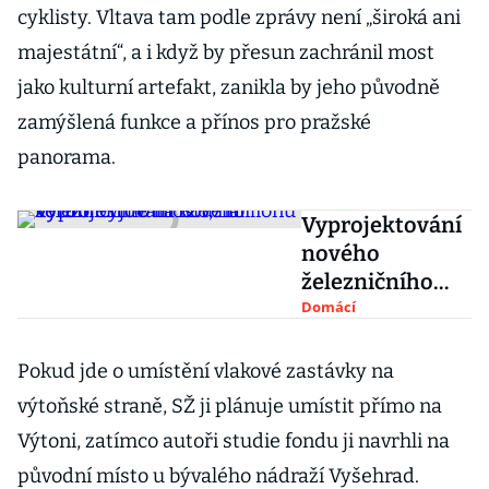
cyklisty. Vltava tam podle zprávy není „široká ani
majestátní“, a i když by přesun zachránil most
jako kulturní artefakt, zanikla by jeho původně
zamýšlená funkce a přínos pro pražské
panorama.
Vyprojektování
nového
železničního
mostu na
Domácí
Výtoni vyjde na
128,7 milionu
Pokud jde o umístění vlakové zastávky na
korun
výtoňské straně, SŽ ji plánuje umístit přímo na
Výtoni, zatímco autoři studie fondu ji navrhli na
původní místo u bývalého nádraží Vyšehrad.