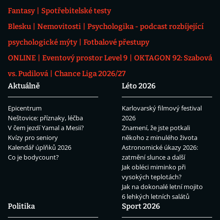
Fantasy
Spotřebitelské testy
Blesku
Nemovitosti
Psychologika - podcast rozbíjející
psychologické mýty
Fotbalové přestupy
ONLINE
Eventový prostor Level 9
OKTAGON 92: Szabová
vs. Pudilová
Chance Liga 2026/27
Aktuálně
Léto 2026
Epicentrum
Karlovarský filmový festival
Neštovice: příznaky, léčba
2026
V čem jezdí Yamal a Mesii?
Znamení, že jste potkali
Kvízy pro seniory
někoho z minulého života
Kalendář úplňků 2026
Astronomické úkazy 2026:
Co je bodycount?
zatmění slunce a další
Jak obléci miminko při
vysokých teplotách?
Jak na dokonalé letní mojito
6 lehkých letních salátů
Politika
Sport 2026