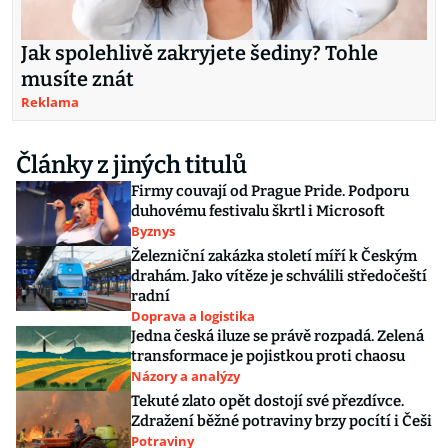
Jak spolehlivě zakryjete šediny? Tohle
musíte znát
Reklama
Články z jiných titulů
Firmy couvají od Prague Pride. Podporu
duhovému festivalu škrtl i Microsoft
Byznys
Železniční zakázka století míří k Českým
drahám. Jako vítěze je schválili středočeští
radní
Doprava a logistika
Jedna česká iluze se právě rozpadá. Zelená
transformace je pojistkou proti chaosu
Názory a analýzy
Tekuté zlato opět dostojí své přezdívce.
Zdražení běžné potraviny brzy pocítí i Češi
Potraviny