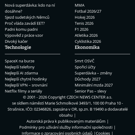
Nová superdávka: kdo na ní
MMA
dosáhne?
Fotbal 2026/27
Sjezd sudetských Němců
Hokej 2026
Proč vláda zavádí EET?
Tenis 2026
Padni komu padni
F1 2026
Výpověď z práce vzor
Atletika 2026
Divoký kačer
Cyklistika 2026
Technologie
Ekonomika
SpaceX na burze
Smrt OSVČ
Nejlepší telefony
Spořicí účty
Nejlepší AI zdarma
Superdávka – změny
Nejlepší chytré hodinky
Důchody 2027
Nejlepší VPN – srovnání
Minimální mzda 2027
Netflix filmy a seriály
Senior Pas – slevy
© 2001 - 2026 Copyright
CZECH NEWS CENTER a.s.
se sídlem náměstí Marie Schmolkové 3493/1, 100 00 Praha 10 -
Strašnice, IČO: 02346826, zapsána v OR, sp.zn. B 19490 a dodavatelé
obsahu
Autorská práva k publikovaným materiálům
Podmínky pro užívání služby informační společnosti
Informace o zpracování osobních údajů
Cookies