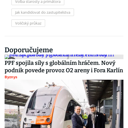
Volba starosty a primátora
Jak kandidovat do zastupitelstva
Voličský průkaz
Doporučujeme
PPF spojila síly s globálním hráčem. Nový
podnik povede provoz O2 areny i Fora Karlín
Byznys