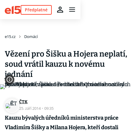
Předplatné
e15.cz
Domácí
Vězení pro Šišku a Hojera neplatí,
soud vrátil kauzu k novému
jednání
ČTK
25. září 2014
·
09:35
Kauzu bývalých úředníků ministerstva práce
Vladimíra Šišky a Milana Hojera, kteří dostali