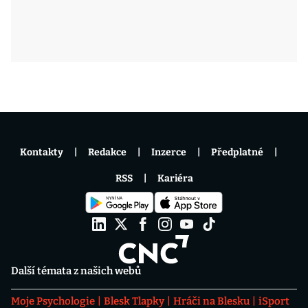
Kontakty
Redakce
Inzerce
Předplatné
RSS
Kariéra
Další témata z našich webů
Moje Psychologie
Blesk Tlapky
Hráči na Blesku
iSport