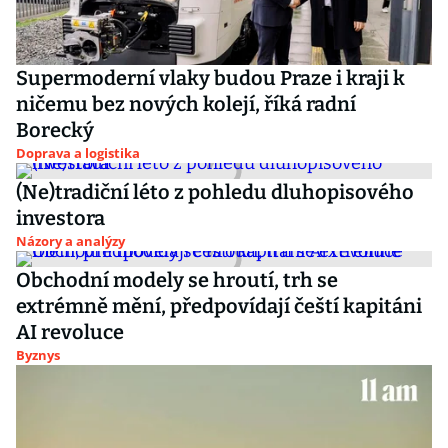
Supermoderní vlaky budou Praze i kraji k
ničemu bez nových kolejí, říká radní
Borecký
Doprava a logistika
(Ne)tradiční léto z pohledu dluhopisového
investora
Názory a analýzy
Obchodní modely se hroutí, trh se
extrémně mění, předpovídají čeští kapitáni
AI revoluce
Byznys