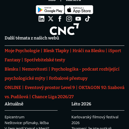
Další témata z našich webů
Moje Psychologie
Blesk Tlapky
Hráči na Blesku
iSport
Fantasy
Spotřebitelské testy
Blesku
Nemovitosti
Psychologika - podcast rozbíjející
psychologické mýty
Fotbalové přestupy
ONLINE
Eventový prostor Level 9
OKTAGON 92: Szabová
vs. Pudilová
Chance Liga 2026/27
Aktuálně
Léto 2026
Epicentrum
Karlovarský filmový festival
Neštovice: příznaky, léčba
2026
V čem jezdí Yamal a Mesii?
Znamení, že jste potkali