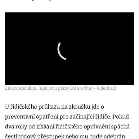
Elektromobilita: Jaké jsou plány EU a světa? • Videohub
U řidičského průkazu na zkoušku jde o
preventivní opatření pro začínající řidiče. Pokud
dva roky od získání řidičského oprávnění spáchá
šestibodový přestupek nebo mu bude odebrán