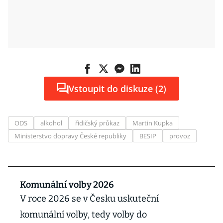
Vstoupit do diskuze (2)
ODS
alkohol
řidičský průkaz
Martin Kupka
Ministerstvo dopravy České republiky
BESIP
provoz
Komunální volby 2026
V roce 2026 se v Česku uskuteční
komunální volby, tedy volby do