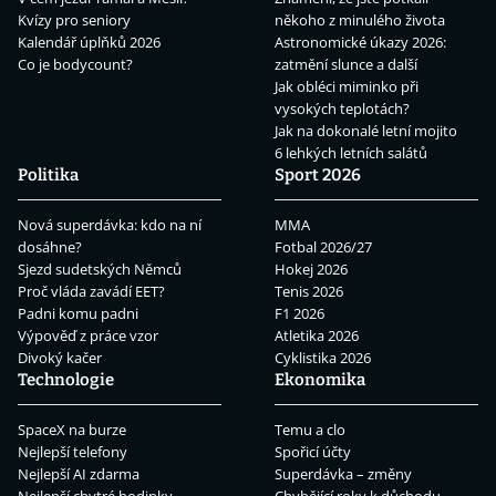
Kvízy pro seniory
někoho z minulého života
Kalendář úplňků 2026
Astronomické úkazy 2026:
Co je bodycount?
zatmění slunce a další
Jak obléci miminko při
vysokých teplotách?
Jak na dokonalé letní mojito
6 lehkých letních salátů
Politika
Sport 2026
Nová superdávka: kdo na ní
MMA
dosáhne?
Fotbal 2026/27
Sjezd sudetských Němců
Hokej 2026
Proč vláda zavádí EET?
Tenis 2026
Padni komu padni
F1 2026
Výpověď z práce vzor
Atletika 2026
Divoký kačer
Cyklistika 2026
Technologie
Ekonomika
SpaceX na burze
Temu a clo
Nejlepší telefony
Spořicí účty
Nejlepší AI zdarma
Superdávka – změny