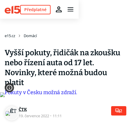
Předplatné
e15.cz
Domácí
Vyšší pokuty, řidičák na zkoušku
nebo řízení auta od 17 let.
Novinky, které možná budou
platit
ČTK
2
19. července 2022
·
11:11