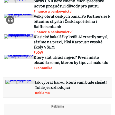
Sazby ČNB beze změny. Michl představí
novou prognózu i důvody pro pauzu
Finance a bankovnictví
Velký obrat českých bank. Po Partners se k
bitcoinu chystá i Česká spořitelna i
Raiffeisenbank
Finance a bankovnictví
Klasické bakalářky kvůli AI ztratily smysl,
sázíme na praxi, říká Kartous z vysoké
školy VŠEM
FLOW
Který stát utrácí nejvíc? První místo
obsadila země, kterou by tipoval málokdo
Ekonomika
Jak vybrat barvu, která vám bude slušet?
Tohle je rozhodující
Reklama