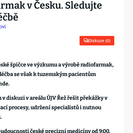
rmak v Česku. Sledujte
éčbě
Diskuze (
0
)
opské špičce ve výzkumu a výrobě radiofarmak,
 léčba se však k tuzemským pacientům
nde.
v diskuzi v areálu ÚJV Řež řešit překážky v
vací procesy, udržení specialistů i nutnou
.
budoucnosti české precizní medicíny od 9:00.