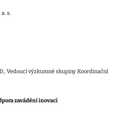
 a. s.
0
.D., Vedoucí výzkumné skupiny Koordinační
dpora zavádění inovací