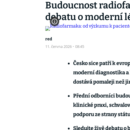
Budoucnost radiofa
debatu o moderní l
red
11. června 2026
·
08:45
Česko sice patří k evr
moderní diagnostika a
dostává pomaleji než ji
Přední odborníci budou 
klinické praxi, schvalo
podporu ze strany státu
Sledujte živě debatu o 