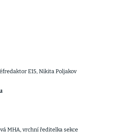
0
0
fredaktor E15, Nikita Poljakov
u
vá MHA, vrchní ředitelka sekce