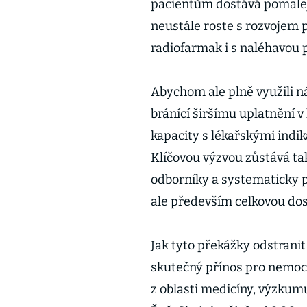
pacientům dostává pomaleji
neustále roste s rozvojem 
radiofarmak i s naléhavou 
Abychom ale plně využili ná
bránící širšímu uplatnění v 
kapacity s lékařskými indik
Klíčovou výzvou zůstává ta
odborníky a systematicky 
ale především celkovou dos
Jak tyto překážky odstrani
skutečný přínos pro nemoc
z oblasti medicíny, výzkumu