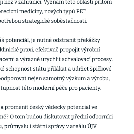
 než v zahraničí. Význam této oblasti přitom
precizní medicíny, nových typů PET
potřebou strategické soběstačnosti.
š potenciál, je nutné odstranit překážky
klinické praxi, efektivně propojit výrobní
acemi a výrazně urychlit schvalovací procesy.
ké schopnost státu přilákat a udržet špičkové
podporovat nejen samotný výzkum a výrobu,
tupnost této moderní péče pro pacienty.
t a proměnit český vědecký potenciál ve
né? O tom budou diskutovat přední odborníci
, průmyslu i státní správy v areálu ÚJV