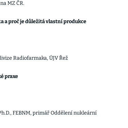
 na MZ ČR.
a a proč je důležitá vlastní produkce
0
l divize Radiofarmaka, ÚJV Řež
ké praxe
0
 Ph.D., FEBNM, primář Oddělení nukleární