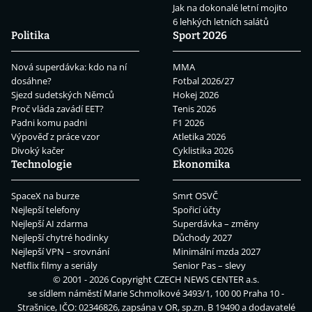
Jak na dokonalé letní mojito
6 lehkých letních salátů
Politika
Sport 2026
Nová superdávka: kdo na ní
MMA
dosáhne?
Fotbal 2026/27
Sjezd sudetských Němců
Hokej 2026
Proč vláda zavádí EET?
Tenis 2026
Padni komu padni
F1 2026
Výpověď z práce vzor
Atletika 2026
Divoký kačer
Cyklistika 2026
Technologie
Ekonomika
SpaceX na burze
Smrt OSVČ
Nejlepší telefony
Spořicí účty
Nejlepší AI zdarma
Superdávka – změny
Nejlepší chytré hodinky
Důchody 2027
Nejlepší VPN – srovnání
Minimální mzda 2027
Netflix filmy a seriály
Senior Pas – slevy
© 2001 - 2026 Copyright
CZECH NEWS CENTER a.s.
se sídlem náměstí Marie Schmolkové 3493/1, 100 00 Praha 10 -
Strašnice, IČO: 02346826, zapsána v OR, sp.zn. B 19490 a dodavatelé