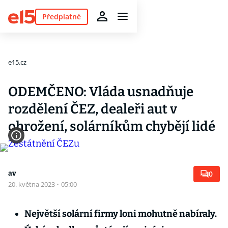
Předplatné
e15.cz
ODEMČENO: Vláda usnadňuje
rozdělení ČEZ, dealeři aut v
ohrožení, solárníkům chybějí lidé
av
0
20. května 2023
·
05:00
Největší solární firmy loni mohutně nabíraly.