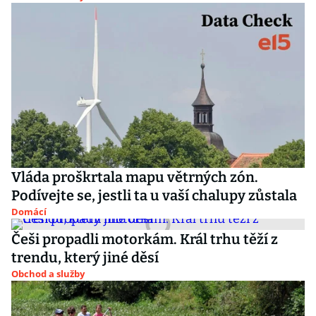
Vláda proškrtala mapu větrných zón.
Podívejte se, jestli ta u vaší chalupy zůstala
Domácí
Češi propadli motorkám. Král trhu těží z
trendu, který jiné děsí
Obchod a služby