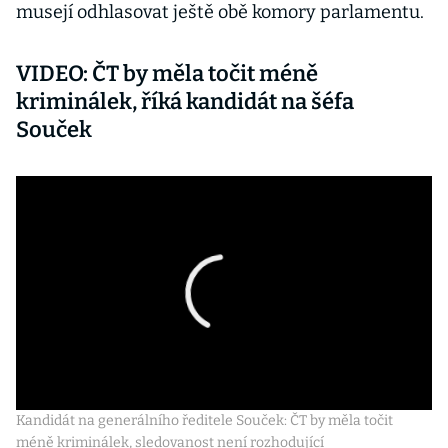
musejí odhlasovat ještě obě komory parlamentu.
VIDEO: ČT by měla točit méně
kriminálek, říká kandidát na šéfa
Souček
Kandidát na generálního ředitele Souček: ČT by měla točit
méně kriminálek, sledovanost není rozhodující