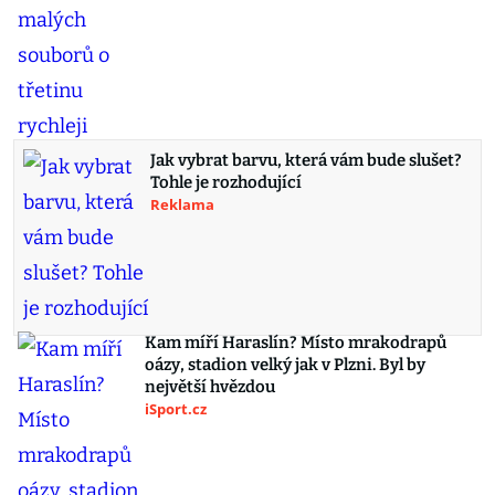
Jak vybrat barvu, která vám bude slušet?
Tohle je rozhodující
Reklama
Kam míří Haraslín? Místo mrakodrapů
oázy, stadion velký jak v Plzni. Byl by
největší hvězdou
iSport.cz