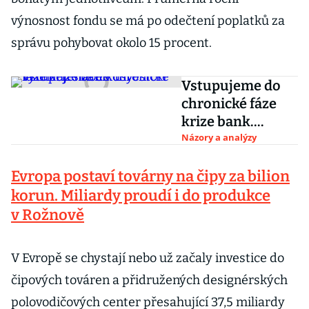
výnosnost fondu se má po odečtení poplatků za
správu pohybovat okolo 15 procent.
Vstupujeme do
chronické fáze
krize bank.
Investoři
Názory a analýzy
vyhlížejí slabé
Evropa postaví továrny na čipy za bilion
kusy
korun. Miliardy proudí i do produkce
v Rožnově
V Evropě se chystají nebo už začaly investice do
čipových továren a přidružených designérských
polovodičových center přesahující 37,5 miliardy