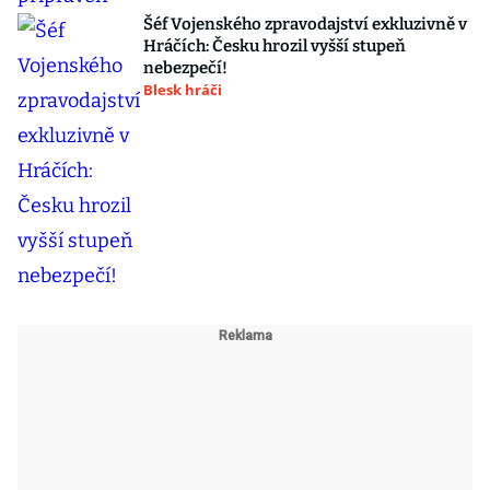
Šéf Vojenského zpravodajství exkluzivně v
Hráčích: Česku hrozil vyšší stupeň
nebezpečí!
Blesk hráči