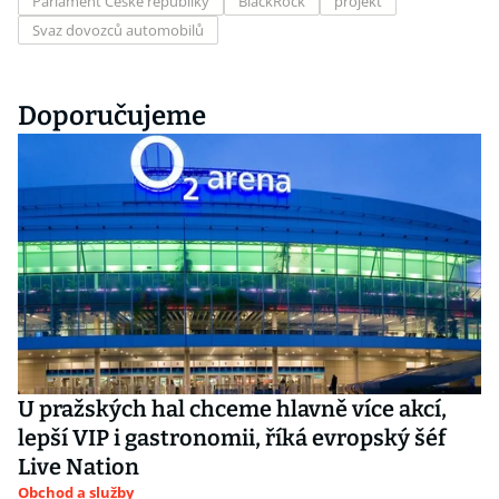
Parlament České republiky
BlackRock
projekt
Svaz dovozců automobilů
Doporučujeme
U pražských hal chceme hlavně více akcí,
lepší VIP i gastronomii, říká evropský šéf
Live Nation
Obchod a služby