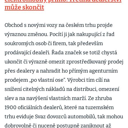
může skončit
Obchod s novými vozy na českém trhu projde
výraznou změnou. Pocítí ji jak nakupující z řad
soukromých osob či firem, tak především
prodávající dealeři. Řada značek se totiž chystá
ukončit či výrazně omezit zprostředkovaný prodej
přes dealery a nahradit ho přímým agenturním
prodejem „po vlastní ose“. Výrobci tím cílí na
snížení citelných nákladů na distribuci, omezení
slev a na navýšení vlastních marží. Ze zhruba
1900 oficiálních dealerů, které na tuzemském
trhu eviduje Svaz dovozců automobilů, tak mohou
dobrovolně či nuceně postupně zaniknout až