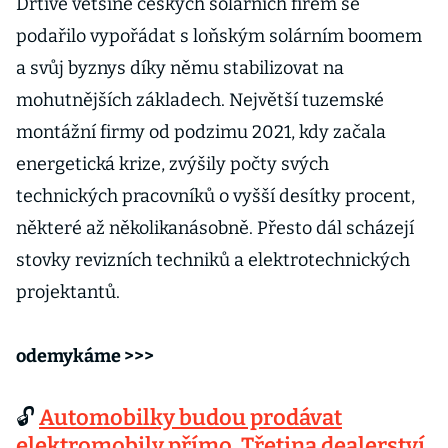
Drtivé většině českých solárních firem se
podařilo vypořádat s loňským solárním boomem
a svůj byznys díky němu stabilizovat na
mohutnějších základech. Největší tuzemské
montážní firmy od podzimu 2021, kdy začala
energetická krize, zvýšily počty svých
technických pracovníků o vyšší desítky procent,
některé až několikanásobně. Přesto dál scházejí
stovky revizních techniků a elektrotechnických
projektantů.
odemykáme >>>
🔓
Automobilky budou prodávat
elektromobily přímo. Třetina dealerství