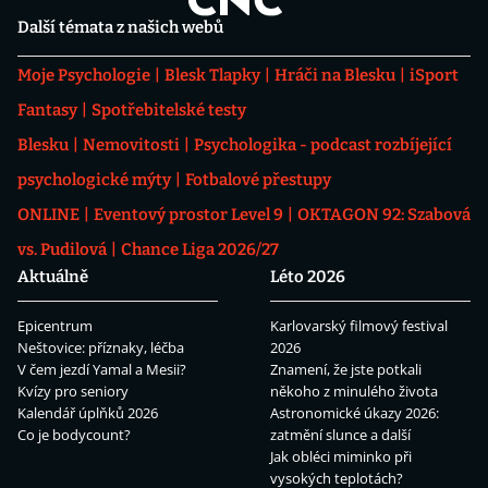
Další témata z našich webů
Moje Psychologie
Blesk Tlapky
Hráči na Blesku
iSport
Fantasy
Spotřebitelské testy
Blesku
Nemovitosti
Psychologika - podcast rozbíjející
psychologické mýty
Fotbalové přestupy
ONLINE
Eventový prostor Level 9
OKTAGON 92: Szabová
vs. Pudilová
Chance Liga 2026/27
Aktuálně
Léto 2026
Epicentrum
Karlovarský filmový festival
Neštovice: příznaky, léčba
2026
V čem jezdí Yamal a Mesii?
Znamení, že jste potkali
Kvízy pro seniory
někoho z minulého života
Kalendář úplňků 2026
Astronomické úkazy 2026:
Co je bodycount?
zatmění slunce a další
Jak obléci miminko při
vysokých teplotách?