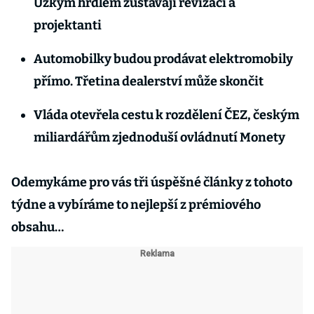
Úzkým hrdlem zůstávají revizáci a
projektanti
Automobilky budou prodávat elektromobily
přímo. Třetina dealerství může skončit
Vláda otevřela cestu k rozdělení ČEZ, českým
miliardářům zjednoduší ovládnutí Monety
Odemykáme pro vás tři úspěšné články z tohoto
týdne a vybíráme to nejlepší z prémiového
obsahu…