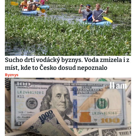
Sucho drtí vodácký byznys. Voda zmizela i z
míst, kde to Česko dosud nepoznalo
Byznys