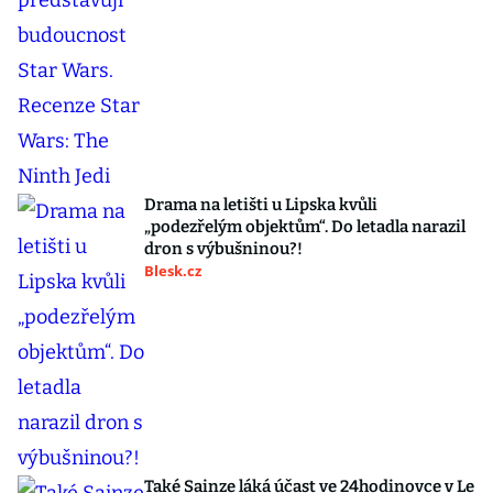
Drama na letišti u Lipska kvůli
„podezřelým objektům“. Do letadla narazil
dron s výbušninou?!
Blesk.cz
Také Sainze láká účast ve 24hodinovce v Le