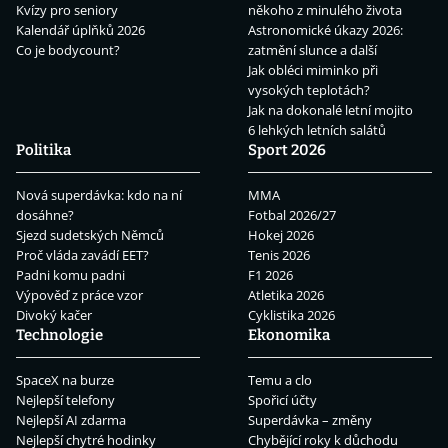
Kvízy pro seniory
někoho z minulého života
Kalendář úplňků 2026
Astronomické úkazy 2026:
Co je bodycount?
zatmění slunce a další
Jak obléci miminko při
vysokých teplotách?
Jak na dokonalé letní mojito
6 lehkých letních salátů
Politika
Sport 2026
Nová superdávka: kdo na ní
MMA
dosáhne?
Fotbal 2026/27
Sjezd sudetských Němců
Hokej 2026
Proč vláda zavádí EET?
Tenis 2026
Padni komu padni
F1 2026
Výpověď z práce vzor
Atletika 2026
Divoký kačer
Cyklistika 2026
Technologie
Ekonomika
SpaceX na burze
Temu a clo
Nejlepší telefony
Spořicí účty
Nejlepší AI zdarma
Superdávka – změny
Nejlepší chytré hodinky
Chybějící roky k důchodu