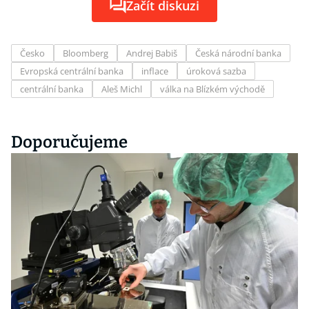
Začít diskuzi
Česko
Bloomberg
Andrej Babiš
Česká národní banka
Evropská centrální banka
inflace
úroková sazba
centrální banka
Aleš Michl
válka na Blízkém východě
Doporučujeme