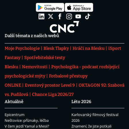
Další témata z našich webů
Moje Psychologie
Blesk Tlapky
Hráči na Blesku
iSport
Fantasy
Spotřebitelské testy
Blesku
Nemovitosti
Psychologika - podcast rozbíjející
psychologické mýty
Fotbalové přestupy
ONLINE
Eventový prostor Level 9
OKTAGON 92: Szabová
vs. Pudilová
Chance Liga 2026/27
Aktuálně
Léto 2026
Epicentrum
Karlovarský filmový festival
Neštovice: příznaky, léčba
2026
V čem jezdí Yamal a Mesii?
Znamení, že jste potkali