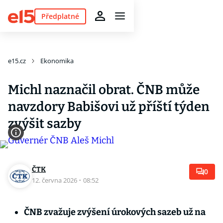
Předplatné
e15.cz
Ekonomika
Michl naznačil obrat. ČNB může
navzdory Babišovi už příští týden
zvýšit sazby
ČTK
0
12. června 2026
·
08:52
ČNB zvažuje zvýšení úrokových sazeb už na