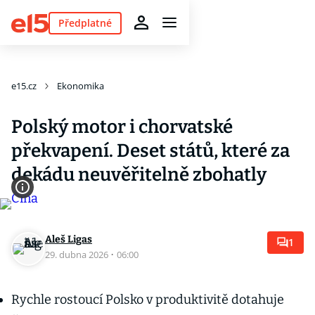
Předplatné
e15.cz
Ekonomika
Polský motor i chorvatské
překvapení. Deset států, které za
dekádu neuvěřitelně zbohatly
Aleš Ligas
1
29. dubna 2026
·
06:00
Rychle rostoucí Polsko v produktivitě dotahuje