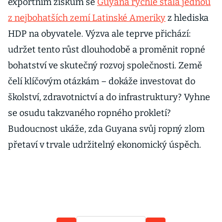
exportním ziskům se
Guyana rychle stala jednou
z nejbohatších zemí Latinské Ameriky
z hlediska
HDP na obyvatele. Výzva ale teprve přichází:
udržet tento růst dlouhodobě a proměnit ropné
bohatství ve skutečný rozvoj společnosti. Země
čelí klíčovým otázkám – dokáže investovat do
ho
školství, zdravotnictví a do infrastruktury? Vyhne
se osudu takzvaného ropného prokletí?
í
Budoucnost ukáže, zda Guyana svůj ropný zlom
přetaví v trvale udržitelný ekonomický úspěch.