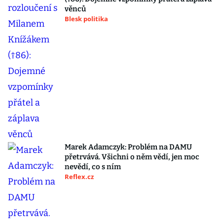
věnců
Blesk politika
Marek Adamczyk: Problém na DAMU
přetrvává. Všichni o něm vědí, jen moc
nevědí, co s ním
Reflex.cz