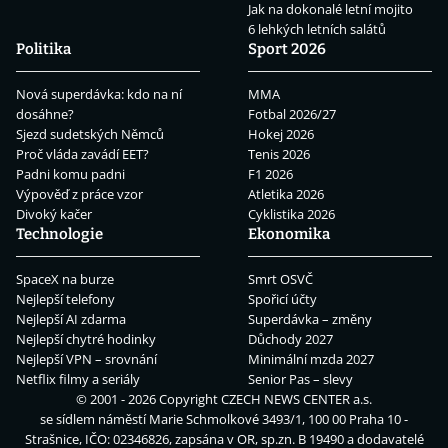
Jak na dokonalé letní mojito
6 lehkých letních salátů
Politika
Sport 2026
Nová superdávka: kdo na ní
MMA
dosáhne?
Fotbal 2026/27
Sjezd sudetských Němců
Hokej 2026
Proč vláda zavádí EET?
Tenis 2026
Padni komu padni
F1 2026
Výpověď z práce vzor
Atletika 2026
Divoký kačer
Cyklistika 2026
Technologie
Ekonomika
SpaceX na burze
Smrt OSVČ
Nejlepší telefony
Spořicí účty
Nejlepší AI zdarma
Superdávka – změny
Nejlepší chytré hodinky
Důchody 2027
Nejlepší VPN – srovnání
Minimální mzda 2027
Netflix filmy a seriály
Senior Pas – slevy
© 2001 - 2026 Copyright
CZECH NEWS CENTER a.s.
se sídlem náměstí Marie Schmolkové 3493/1, 100 00 Praha 10 -
Strašnice, IČO: 02346826, zapsána v OR, sp.zn. B 19490 a dodavatelé