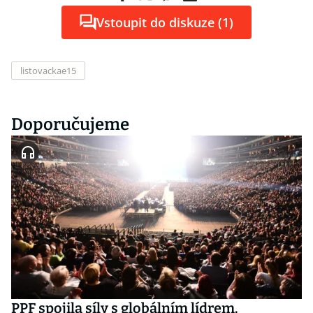
Vstoupit do diskuze (1)
listovackae15
Doporučujeme
PPF spojila síly s globálním lídrem.