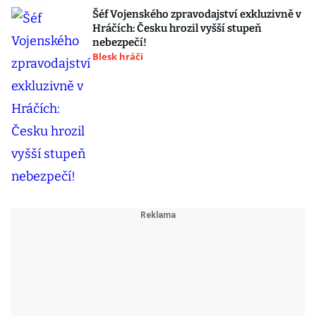
Šéf Vojenského zpravodajství exkluzivně v
Hráčích: Česku hrozil vyšší stupeň
nebezpečí!
Blesk hráči