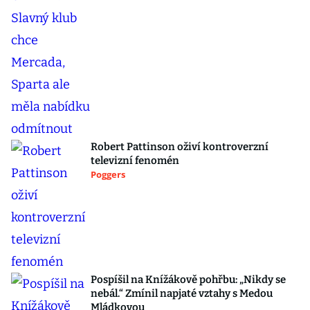
Robert Pattinson oživí kontroverzní
televizní fenomén
Poggers
Pospíšil na Knížákově pohřbu: „Nikdy se
nebál.“ Zmínil napjaté vztahy s Medou
Mládkovou