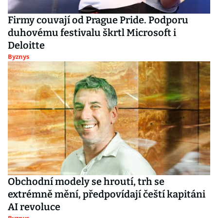
Firmy couvají od Prague Pride. Podporu
duhovému festivalu škrtl Microsoft i
Deloitte
Byznys
Obchodní modely se hroutí, trh se
extrémně mění, předpovídají čeští kapitáni
AI revoluce