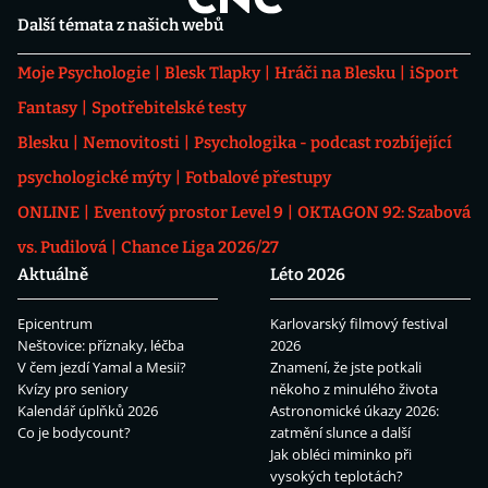
Další témata z našich webů
Moje Psychologie
Blesk Tlapky
Hráči na Blesku
iSport
Fantasy
Spotřebitelské testy
Blesku
Nemovitosti
Psychologika - podcast rozbíjející
psychologické mýty
Fotbalové přestupy
ONLINE
Eventový prostor Level 9
OKTAGON 92: Szabová
vs. Pudilová
Chance Liga 2026/27
Aktuálně
Léto 2026
Epicentrum
Karlovarský filmový festival
Neštovice: příznaky, léčba
2026
V čem jezdí Yamal a Mesii?
Znamení, že jste potkali
Kvízy pro seniory
někoho z minulého života
Kalendář úplňků 2026
Astronomické úkazy 2026:
Co je bodycount?
zatmění slunce a další
Jak obléci miminko při
vysokých teplotách?