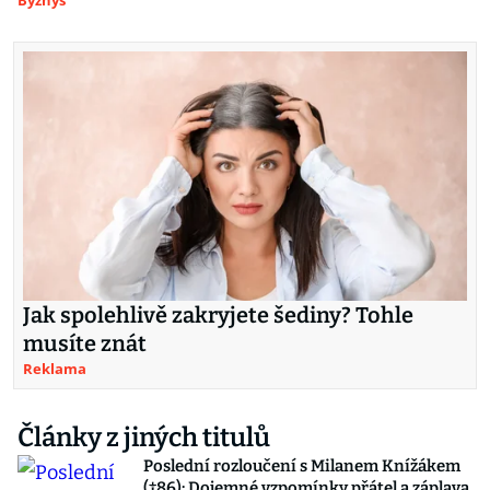
Byznys
Jak spolehlivě zakryjete šediny? Tohle
musíte znát
Reklama
Články z jiných titulů
Poslední rozloučení s Milanem Knížákem
(†86): Dojemné vzpomínky přátel a záplava