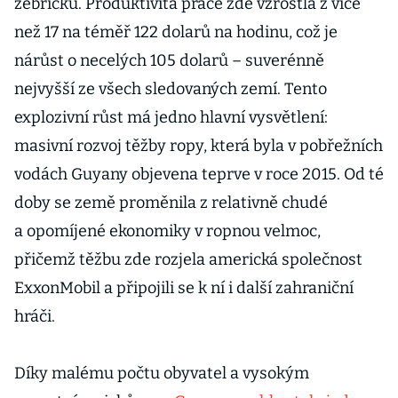
žebříčku. Produktivita práce zde vzrostla z více
než 17 na téměř 122 dolarů na hodinu, což je
nárůst o necelých 105 dolarů – suverénně
nejvyšší ze všech sledovaných zemí. Tento
explozivní růst má jedno hlavní vysvětlení:
masivní rozvoj těžby ropy, která byla v pobřežních
vodách Guyany objevena teprve v roce 2015. Od té
doby se země proměnila z relativně chudé
ch
a opomíjené ekonomiky v ropnou velmoc,
přičemž těžbu zde rozjela americká společnost
ExxonMobil a připojili se k ní i další zahraniční
hráči.
Díky malému počtu obyvatel a vysokým